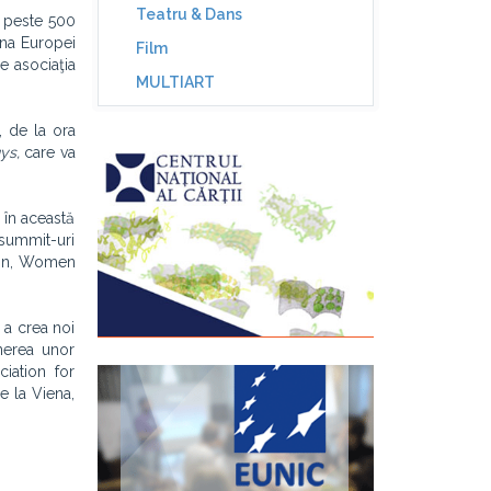
Teatru & Dans
d peste 500
ona Europei
Film
e asociaţia
MULTIART
, de la ora
ys,
care va
ă în această
 summit-uri
sion, Women
 a crea noi
inerea unor
iation for
e la Viena,