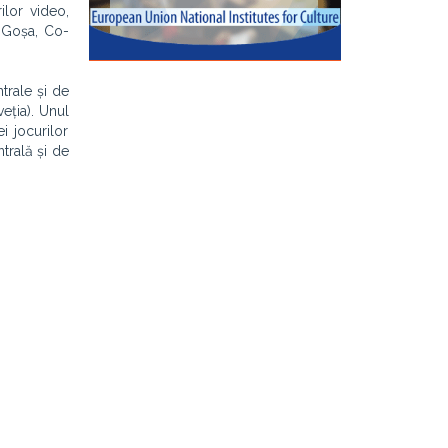
ilor video,
 Goșa, Co-
trale și de
veția). Unul
i jocurilor
trală și de