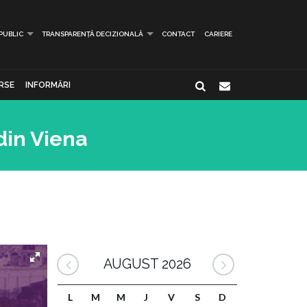
 PUBLIC
TRANSPARENȚĂ DECIZIONALĂ
CONTACT
CARIERE
RSE
INFORMĂRI
din Viena
AUGUST 2026
L
M
M
J
V
S
D