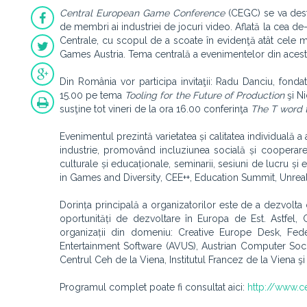
Central European Game Conference
(CEGC) se va desf
de membri ai industriei de jocuri video. Aflată la cea de
Centrale, cu scopul de a scoate în evidenţă atât cele m
Games Austria. Tema centrală a evenimentelor din aces
Din România vor participa invitaţii: Radu Danciu, fonda
15.00 pe tema
Tooling for the Future of Production
şi N
susţine tot vineri de la ora 16.00 conferinţa
The T word 
Evenimentul prezintă varietatea și calitatea individuală a 
industrie, promovând incluziunea socială și cooperare
culturale și educaționale, seminarii, sesiuni de lucru ș
in Games and Diversity, CEE++, Education Summit, Unrea
Dorința principală a organizatorilor este de a dezvolta
oportunități de dezvoltare în Europa de Est. Astfel, 
organizații din domeniu: Creative Europe Desk, Fede
Entertainment Software (AVUS), Austrian Computer Societ
Centrul Ceh de la Viena, Institutul Francez de la Viena şi
Programul complet poate fi consultat aici:
http://www.c