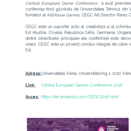
Central European Game Conference
a avut premiera 
conferinţa fiind găzduită de Universitatea Tehnică din
fondator al
KillHouse Games
, CEGC Art Director Rareș
CEGC este un suporter activ al creativității și al schimb
Est (Austria, Croația, Republica Cehă, Germania, Ungaria, 
dintre obiectivele principale ale conferinței este dezvo
video. CEGC este un proiect condus integral de către v
Est.
Adresă:
Universitatea Viena, Universitätsring 1, 1010 Vien
Link:
Central European Games Conference 2016
Acces:
https://en.amiando.com/CEGC2016.html