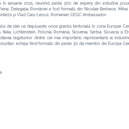
în ianuarie 2015, reunind peste 300 de experţi din industria jocur
 Viena. Delegaţia României a fost formată din
Nicolae Berbece, Mihai
 Cinteză şi Vlad Calu-Leocă, Romanian CEGC Ambassador.
ului de idei ce depășește orice graniță teritorială în zona Europei Cen
Italia, Lichtenstein, Polonia, România, Slovenia, Serbia, Slovacia și El
ltarea legăturilor dintre cei mai importanți reprezentanți ai industrie
oluntari, echipa fiind formată din peste 30 de membri din Europa Cen
a