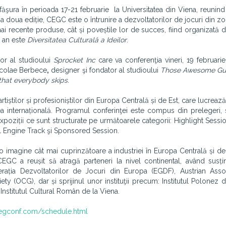
ăşura în perioada 17-21 februarie la Universitatea din Viena, reunin
-a doua ediție, CEGC este o întrunire a dezvoltatorilor de jocuri din z
ai recente produse, cât și poveștile lor de succes, fiind organizată d
t an este
Diversitatea Culturală a Ideilor
.
tor al studioului
Sprocket Inc
care va conferenţia vineri, 19 februarie
icolae Berbece
,
designer şi fondator al studioului
Those Awesome Gu
that everybody skips.
artiștilor și profesioniștilor din Europa Centrală și de Est, care lucreaz
a internațională. Programul conferinţei este compus din prelegeri,
i expoziții ce sunt structurate pe următoarele categorii: Highlight Ses
l Engine Track şi Sponsored Session.
 o imagine cât mai cuprinzătoare a industriei în Europa Centrală și de
CEGC a reușit să atragă parteneri la nivel continental, având susț
rația Dezvoltatorilor de Jocuri din Europa (EGDF), Austrian Assoc
y (OCG), dar și sprijinul unor instituţii precum: Institutul Polonez d
 Institutul Cultural Român de la Viena.
egconf.com/schedule.html