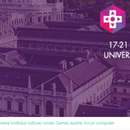
 viena
Institutul cultural roman
Games austria
Jocuri computer