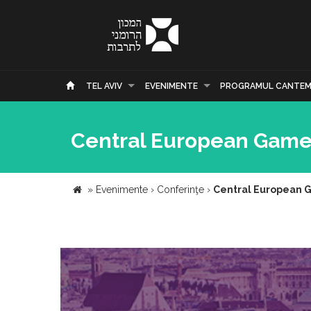
TEL AVIV
EVENIMENTE
PROGRAMUL CANTEM
Central European Games
»
Evenimente
›
Conferinţe
›
Central European G