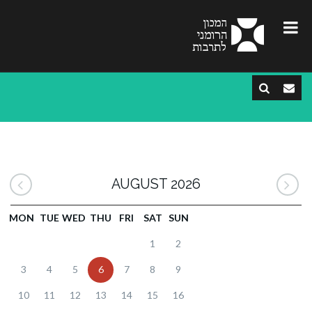
AUGUST 2026
MON
TUE
WED
THU
FRI
SAT
SUN
1
2
3
4
5
6
7
8
9
10
11
12
13
14
15
16