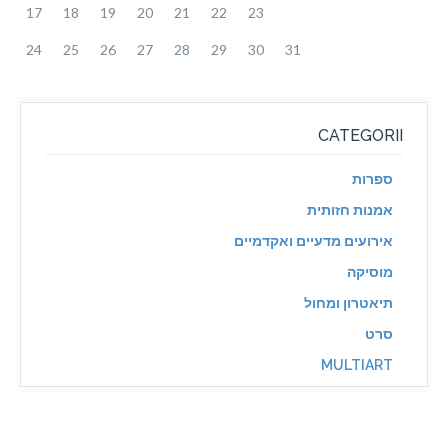
17
18
19
20
21
22
23
24
25
26
27
28
29
30
31
CATEGORII
ספרות
אמנות חזותית
אירועים מדעיים ואקדמיים
מוסיקה
תיאטרון ומחול
סרט
MULTIART