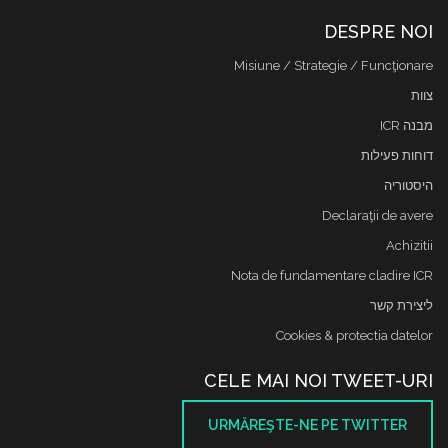
DESPRE NOI
Misiune / Strategie / Funcţionare
צוות
מבנה ICR
דוחות פעילות
היסטוריה
Declaraţii de avere
Achizitii
Nota de fundamentare cladire ICR
ליצירת קשר
Cookies & protectia datelor
CELE MAI NOI TWEET-URI
URMĂREŞTE-NE PE TWITTER