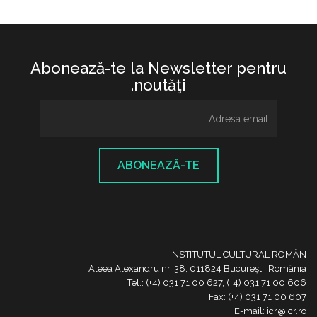
Abonează-te la Newsletter pentru
noutăţi.
ABONEAZĂ-TE
INSTITUTUL CULTURAL ROMÂN
Aleea Alexandru nr. 38, 011824 București, România
Tel.: (+4) 031 71 00 627, (+4) 031 71 00 606
Fax: (+4) 031 71 00 607
E-mail: icr@icr.ro