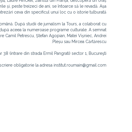
994, Laure Hinckel, ziaristă din Franța, descoperă un oraș
ile și, peste treizeci de ani, se întoarce să le revadă. Așa
trezări ceva din specificul unui loc cu o istorie tulburată.
română. După studii de jurnalism la Tours, a colaborat cu
ipat după aceea la numeroase programe culturale. A semnat
re Camil Pe­trescu, Ștefan Agopian, Matei Vișniec, Andrei
Pleșu sau Mircea Cărtărescu.
 38 (intrare din strada Ermil Pangrati) sector 1, Bucureşti.
înscriere obligatorie la adresa institut.roumain@gmail.com.