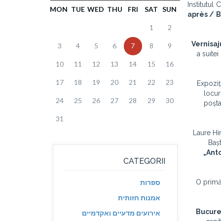
Institutul
MON
TUE
WED
THU
FRI
SAT
SUN
après / B
1
2
Vernisaj
3
4
5
6
7
8
9
a suitei
10
11
12
13
14
15
16
17
18
19
20
21
22
23
Expoziț
locur
24
25
26
27
28
29
30
poșta
31
Laure Hi
Bașt
„Ant
CATEGORII
O primă 
ספרות
אמנות חזותית
אירועים מדעיים ואקדמיים