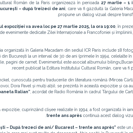
 Cultural Român de la Paris organizează în perioada
27 martie – 1 
ucurești – după treizeci de ani
, care va fi găzduită la Galeria M
propune un dialog vizual despre transfo
ul expoziției va avea loc pe 27 martie 2025, la ora 19:00
, în prez
 de evenimente dedicate Zilei Internaționale a Francofoniei și împlinirii,
ia organizată în Galeria Macadam din sediul ICR Paris include 18 fotogr
i din București la un interval de 30 de ani (primele în 1994, celelalte î
le, pagini de carnet. Evenimentul este asociat albumului bilingv
„Bucar
.
recent publicat la Editura Institutului Cultural Român, care va fi p
nckel, cunoscută pentru traducerile din literatura română (Mircea Căr
ovoi, Dora Pavel și mulți alții), se prezintă în această expoziție și ca a
oaneta Ralian”
, acordat de Radio România în cadrul Târgului de Ca
expoziție, cuprinzând clișee realizate în 1994, a fost organizată în ian
trente ans après
continuă acest dialog vizual
este un 