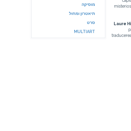
capi
מוסיקה
misterios
תיאטרון ומחול
סרט
Laure H
p
MULTIART
traducerea