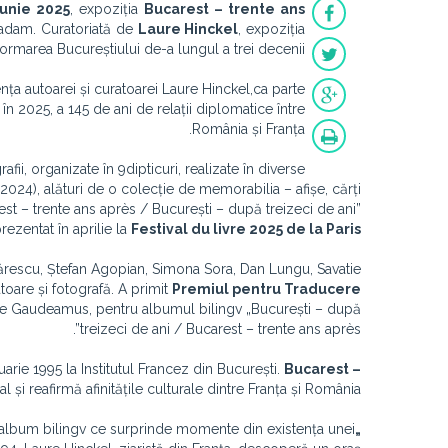
iunie 2025
, expoziția
Bucarest – trente ans
acadam. Curatoriată de
Laure Hinckel
, expoziția
rmarea Bucureștiului de-a lungul a trei decenii.
ența autoarei și curatoarei Laure Hinckel,ca parte
 în 2025, a 145 de ani de relații diplomatice între
România și Franța.
afii, organizate în 9
dipticuri, realizate în diverse
n 2024), alături de o colecție de memorabilia – afișe, cărți
est – trente ans après / București – după treizeci de ani”
rezentat în aprilie la
Festival du livre 2025 de la Paris
tărescu, Ștefan Agopian, Simona Sora, Dan Lungu, Savatie
utoare și fotografă. A primit
Premiul pentru Traducere
rte Gaudeamus, pentru albumul bilingv „București – după
treizeci de ani / Bucarest – trente ans après”.
uarie 1995 la Institutul Francez din București.
Bucarest –
 și reafirmă afinitățile culturale dintre Franța și România.
album bilingv ce surprinde momente din existența unei
„București – După trezeci de ani/ Bucarest – trente ans après”