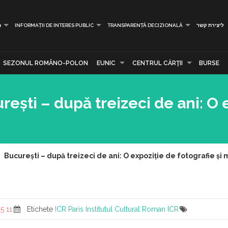
ליצירת קשר
TRANSPARENȚĂ DECIZIONALĂ
INFORMAȚII DE INTERES PUBLIC
מ
SEZONUL ROMÂNO-POLON
EUNIC
CENTRUL CĂRŢII
BURSE
rești – după treizeci de ani: O e
București – după treizeci de ani: O expoziție de fotografie și
11 March 2025
Etichete
ICR Paris
Institutul Cultural Roman
ICR