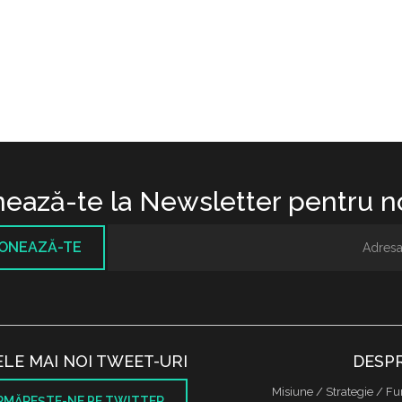
ează-te la Newsletter pentru no
ONEAZĂ-TE
ELE MAI NOI TWEET-URI
DESPR
Misiune / Strategie / Fu
RMĂREŞTE-NE PE TWITTER