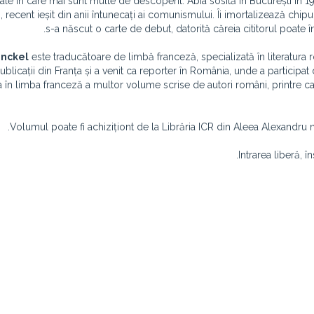
tale în care mai sunt multe de descoperit. Abia sosită în București în 1
, recent ieșit din anii întunecați ai comunismului. Îi imortalizează chipur
s-a născut o carte de debut, datorită căreia cititorul poate în
inckel
este traducătoare de limbă franceză, specializată în literatura 
ublicații din Franța și a venit ca reporter în România, unde a partic
 în limba franceză a multor volume scrise de autori români, printre ca
Volumul poate fi achiziționt de la Librăria ICR din Aleea Alexandru nr
Intrarea liberă, 