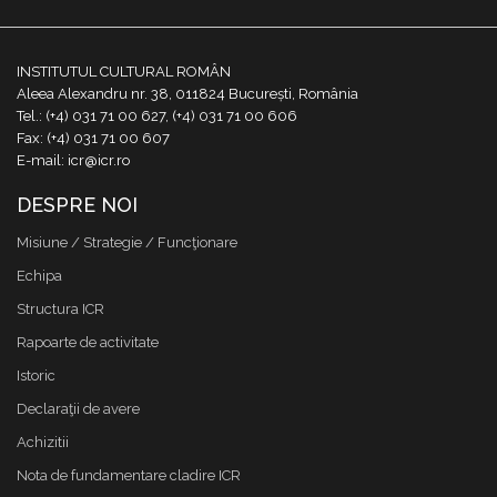
INSTITUTUL CULTURAL ROMÂN
Aleea Alexandru nr. 38, 011824 București, România
Tel.: (+4) 031 71 00 627, (+4) 031 71 00 606
Fax: (+4) 031 71 00 607
E-mail: icr@icr.ro
DESPRE NOI
Misiune / Strategie / Funcţionare
Echipa
Structura ICR
Rapoarte de activitate
Istoric
Declaraţii de avere
Achizitii
Nota de fundamentare cladire ICR