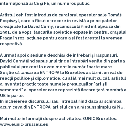
internaţionali ai CE şi PE, un numeros public.
Artistul ceh fost introdus de curatorul operelor sale Tomáš
Pospiszyl, care a făcut o trecere în revistă a principalelor
creaţii ale lui David Cerný, recunoscută fiind intiaţiva sa din
1991, de a vopsi tancurile sovietice expuse în centrul oraşului
Praga în roz, acţiune pentru care a şi fost arestat la vremea
respectivă.
A urmat apoi o sesiune deschisă de întrebări şi răspunsuri,
David Cerný fiind supus unui tir de întrebări venite din partea
publicului prezent la eveniment în număr foarte mare.
Se ştie că lansarea ENTROPA la Bruxelles a stârnit un val de
reacţii politice şi diplomatice, cu atât mai mult cu cât, artistul
a inventat practic toate numele presupuşilor "artişti
semnatari" ai operelor care reprezintă fiecare ţară membră a
UE în parte.
În încheierea discursului său, întrebat fiind dacă ar schimba
acum ceva din ENTROPA, artistul ceh a răspuns simplu că NU.
Mai multe informaţii despre activitatea EUNIC Bruxelles:
www.eunic-brussels.eu