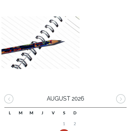
AUGUST 2026
L
M
M
J
V
S
D
1
2