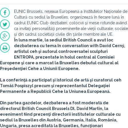
EUNIC Brussels, reţeaua Europeană a Institutelor Naţionale de
Cultură cu sediul la Bruxelles, organizează în fiecare lună în
cadrul EUNIC Club dezbateri, colocvii şi mese rotunde având
ca invitaţi personalităţi proeminente ale vieţii culturale, sociale
şi din cadrul societăţii civile din ţările membre ale UE.
În luna martie, la sediul British Council a avut loc
dezbaterea cu tema
In conversation with David Cerný
,
artistul ceh şi autorul controversatei sculpturi
ENTROPA, prezentate în holul central al Comisiei
Europene şi care a marcat la Bruxelles debutul cultural al
Preşedenţiei Cehe a Uniunii Europene.
La conferinţă a participat şi istoricul de artă şi curatorul ceh
Tomáš Pospiszyl precum şi reprezentantul Delegaţiei
Permanente a Republicii Cehe la Uniunea Europeană.
Din partea gazdelor, dezbaterea a fost moderată de
directorul British Council Brussels Dl. David Martin, la
eveniment fiind prezenţi directorii institutelor culturale cu
sediul la Bruxelles din Austria, Germania, Italia, România,
Ungaria, presa acreditată la Bruxelles, funcţionari