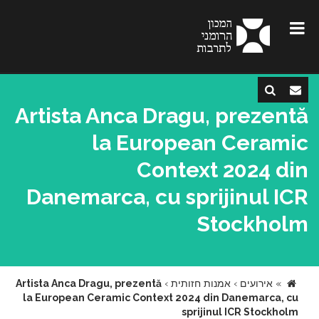
Artista Anca Dragu, prezentă
la European Ceramic
Context 2024 din
Danemarca, cu sprijinul ICR
Stockholm
»
אירועים
›
אמנות חזותית
›
Artista Anca Dragu, prezentă
la European Ceramic Context 2024 din Danemarca, cu
sprijinul ICR Stockholm