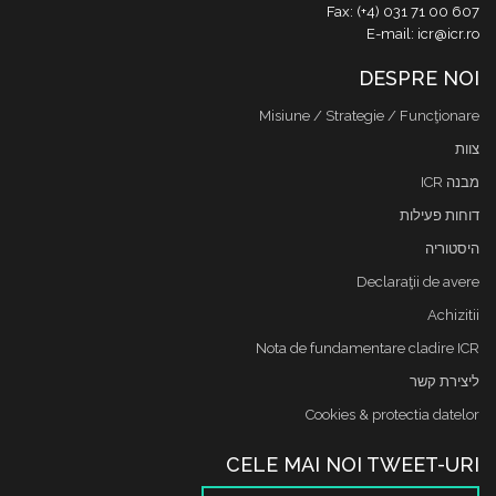
Fax: (+4) 031 71 00 607
E-mail: icr@icr.ro
DESPRE NOI
Misiune / Strategie / Funcţionare
צוות
מבנה ICR
דוחות פעילות
היסטוריה
Declaraţii de avere
Achizitii
Nota de fundamentare cladire ICR
ליצירת קשר
Cookies & protectia datelor
CELE MAI NOI TWEET-URI