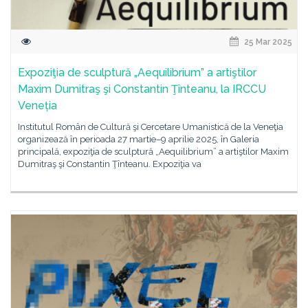
25 Mar 2025
Expoziţia de sculptură „Aequilibrium” a artiştilor
Maxim Dumitraş şi Constantin Ţînteanu, la IRCCU
Veneția
Institutul Român de Cultură şi Cercetare Umanistică de la Veneţia
organizează în perioada 27 martie–9 aprilie 2025, în Galeria
principală, expoziţia de sculptură „Aequilibrium” a artiştilor Maxim
Dumitraş şi Constantin Ţînteanu. Expoziţia va