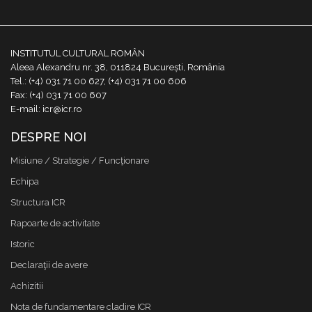
INSTITUTUL CULTURAL ROMÂN
Aleea Alexandru nr. 38, 011824 București, România
Tel.: (+4) 031 71 00 627, (+4) 031 71 00 606
Fax: (+4) 031 71 00 607
E-mail: icr@icr.ro
DESPRE NOI
Misiune / Strategie / Funcţionare
Echipa
Structura ICR
Rapoarte de activitate
Istoric
Declaraţii de avere
Achizitii
Nota de fundamentare cladire ICR