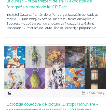
București – după treizeci de ani: O expoziție de
fotografie și memorie la ICR Paris
Institutul Cultural Român de la Paris organizează în perioada 27
martie – 1 iunie 2025, expoziția Bucarest – trente ans après /
București – după treizeci de ani, care va fi găzduită la Galeria
Macadam. Curatoriată de Laure Hinckel, expoziția propune un
10 Mar 2025
Expoziția colectivă de pictură „Distopii Nonliniare -