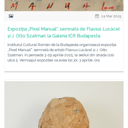
24 Mar 2025
Expoziția „Pixel Manualˮ, semnată de Flavius Lucăcel
și J. Otto Szatmari, la Galeria ICR Budapesta
Institutul Cultural Român de la Budapesta organizează expoziția
„Pixel Manualˮ, semnată de artiștii Flavius Lucăcel și J. Otto
Szatmari, în perioada 3-29 aprilie 2025, la sediul din strada Izsó
utca 5. Vernisajul expoziției va avea loc joi, 3 aprilie, ora