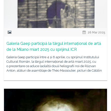
26 Mar 2025
Galeria Gaep participă la târgul internațional de artă
de la Milano miart 2025 cu sprijinul ICR
Galeria Gaep participă între 4 și 6 aprilie, cu sprijinul Institutului
Cultural Român, la târgul internațional de artă miart 2025, cu
o prezentare ce aduce laolaltă două heliografii noi de Răzvan
Anton, alături de asamblaje de Théo Massoulier, picturi de Cătălin