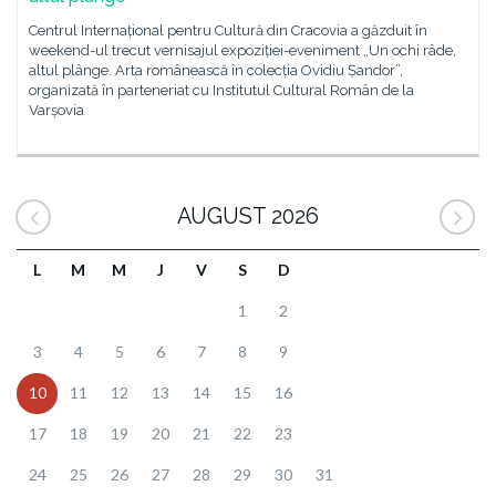
Centrul Internațional pentru Cultură din Cracovia a găzduit în
weekend-ul trecut vernisajul expoziției-eveniment „Un ochi râde,
altul plânge. Arta românească în colecția Ovidiu Șandor”,
organizată în parteneriat cu Institutul Cultural Român de la
Varșovia
AUGUST 2026
L
M
M
J
V
S
D
1
2
3
4
5
6
7
8
9
10
11
12
13
14
15
16
17
18
19
20
21
22
23
24
25
26
27
28
29
30
31