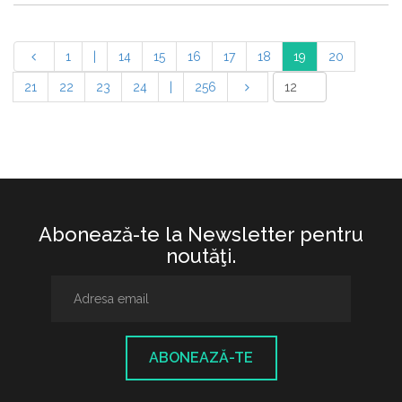
1
|
14
15
16
17
18
19
20
21
22
23
24
|
256
Abonează-te la Newsletter pentru
noutăţi.
ABONEAZĂ-TE