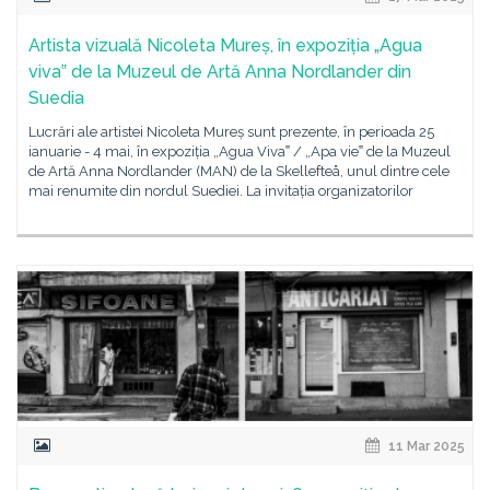
Artista vizuală Nicoleta Mureș, în expoziția „Agua
viva‟ de la Muzeul de Artă Anna Nordlander din
Suedia
Lucrări ale artistei Nicoleta Mureș sunt prezente, în perioada 25
ianuarie - 4 mai, în expoziția „Agua Viva‟ / „Apa vie‟ de la Muzeul
de Artă Anna Nordlander (MAN) de la Skellefteå, unul dintre cele
mai renumite din nordul Suediei. La invitația organizatorilor
11 Mar 2025