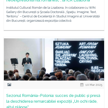
neoexpresionismul românescˮ, la ICR Lisabona
Institutul Cultural Român de la Lisabona, în colaborare cu WIN
Gallery din București și Şcoala Doctorală „Spaţiu, Imagine, Text,
Teritoriu” – Centrul de Excelență în Studiul Imaginii al Universității
din București, organizează expoziția colectivă
10 Mar 2025
Sezonul România–Polonia: succes de public și presă
la deschiderea remarcabilei expoziții „Un ochi râde,
altul plânge”