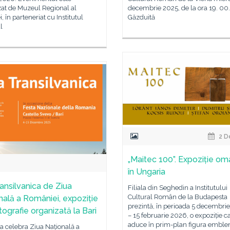
zat de Muzeul Regional al
decembrie 2025, de la ora 19. 00.
i, în parteneriat cu Institutul
Găzduită
l
2 D
„Maitec 100”. Expoziție om
în Ungaria
ransilvanica de Ziua
Filiala din Seghedin a Institutului
Cultural Român de la Budapesta
nală a României, expoziție
prezintă, în perioada 5 decembri
tografie organizată la Bari
– 15 februarie 2026, o expoziție c
aduce în prim-plan figura emble
a celebra Ziua Națională a