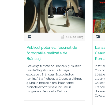
16 Dec 2025
Publicul polonez, fascinat de
Lansa
fotografiile realizate de
Ceaus
Brâncuși
Roman
Secvențe filmate de Brâncuși și muzică
Institu
live de Wojtek Kiwer, la finisajul
York or
expoziției „Brâncuși. Sculptând cu
2025, 
lumina” S-a încheiat la Cracovia ultimul
albumu
și unul dintre cele mai importante
Collect
proiecte expoziționale incluse în
Frances
programul Sezonului Cultural
docume
Colecț