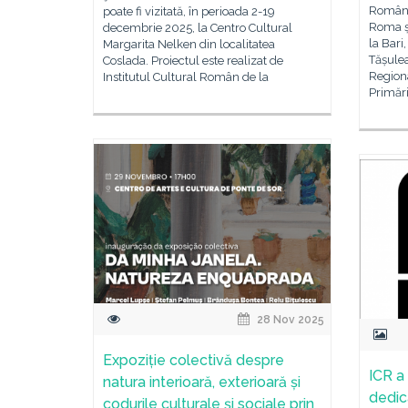
Români
poate fi vizitată, în perioada 2-19
Roma ș
decembrie 2025, la Centro Cultural
la Bari
Margarita Nelken din localitatea
Tășulea
Coslada. Proiectul este realizat de
Regiona
Institutul Cultural Român de la
Primări
28 Nov 2025
Expoziție colectivă despre
ICR a
natura interioară, exterioară și
dedica
codurile culturale și sociale prin