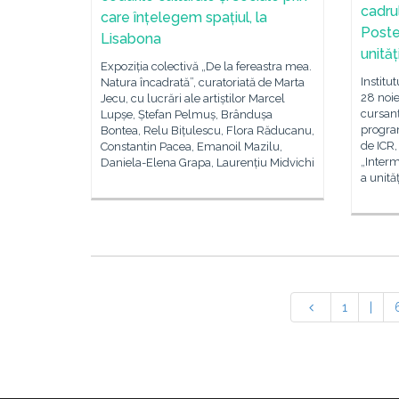
cadru
care înțelegem spațiul, la
Poster
Lisabona
unități
Expoziția colectivă „De la fereastra mea.
Institu
Natura încadrată”, curatoriată de Marta
28 noie
Jecu, cu lucrări ale artiștilor Marcel
cursanț
Lupșe, Ștefan Pelmuș, Brândușa
progra
Bontea, Relu Bițulescu, Flora Răducanu,
de ICR,
Constantin Pacea, Emanoil Mazilu,
„Interm
Daniela-Elena Grapa, Laurențiu Midvichi
a unită
1
|