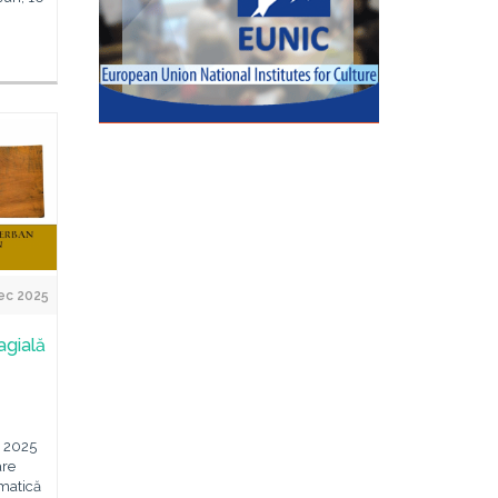
ec 2025
agială
e 2025
are
matică