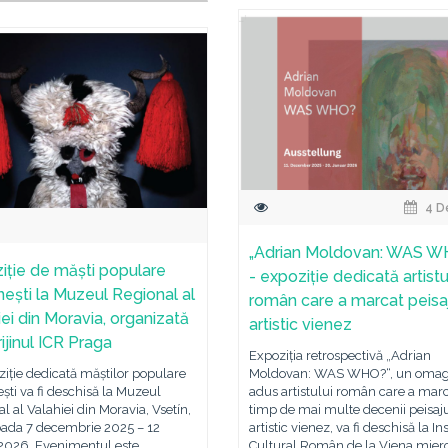
4 D
„Adrian Moldovan: WAS W
iție de măști populare
- expoziție dedicată artistu
ești la Muzeul Regional al
român care a marcat peisa
iei din Moravia, organizată
artistic vienez
ijinul ICR Praga
Expoziția retrospectivă „Adrian
iție dedicată măștilor populare
Moldovan: WAS WHO?“, un omag
ti va fi deschisă la Muzeul
adus artistului român care a mar
l al Valahiei din Moravia, Vsetín,
timp de mai multe decenii peisaj
ioada 7 decembrie 2025 – 12
artistic vienez, va fi deschisă la Ins
 2026. Evenimentul este
Cultural Român de la Viena mierc