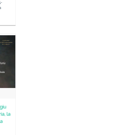
5-
a
giu
ia, la
 a