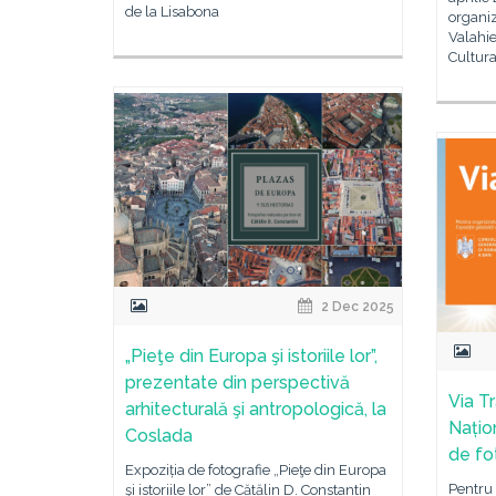
de la Lisabona
organi
Valahie
Cultura
2 Dec 2025
„Pieţe din Europa şi istoriile lor”,
prezentate din perspectivă
Via T
arhitecturală şi antropologică, la
Națio
Coslada
de fo
Expoziția de fotografie „Pieţe din Europa
Pentru 
şi istoriile lor” de Cătălin D. Constantin