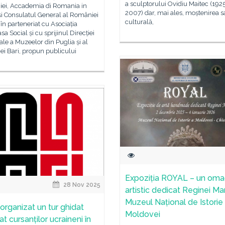
a sculptorului Ovidiu Maitec (192
ei, Accademia di Romania in
2007) dar, mai ales, moștenirea s
i Consulatul General al României
culturală,
, în parteneriat cu Asociația
sa Social și cu sprijinul Direcției
le a Muzeelor din Puglia și al
ei Bari, propun publicului
Expoziția ROYAL – un oma
28 Nov 2025
artistic dedicat Reginei Mar
Muzeul Național de Istorie
 organizat un tur ghidat
Moldovei
t cursanților ucraineni în