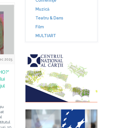
Conferinţe
Muzică
Teatru & Dans
Film
MULTIART
ec 2025
HO?“
lui
jul
iu
cat
ul
titutul
uri, 10