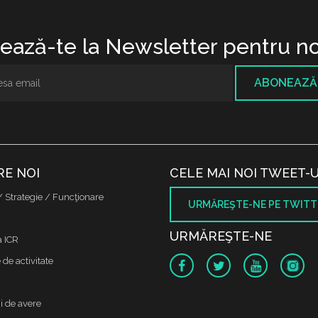
ază-te la Newsletter pentru no
ABONEAZĂ
RE NOI
CELE MAI NOI TWEET-U
/ Strategie / Funcţionare
URMĂREŞTE-NE PE TWITT
URMĂREŞTE-NE
a ICR
de activitate
i de avere