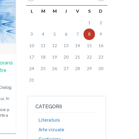
L
M
M
J
V
S
D
1
2
3
4
5
6
7
8
9
10
11
12
13
14
15
16
17
18
19
20
21
22
23
porană
24
25
26
27
28
29
30
ntre
31
Dialog
ui, în
CATEGORII
ice și
rte a
Literatură
Arte vizuale