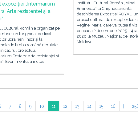
Institutul Cultural Român „Mihai
l expoziției „Intermarium
Eminescu” la Chișinău anunță
s: Arta rezistenței și a
deschiderea Expoziției ROYAL, u
i”
proiect cultural de excepție dedic
Reginei Maria, care va putea fi vizi
tul Cultural Român a organizat pe
perioada 2 decembrie 2025 – 4 ia
mbrie, un tur ghidat dedicat
2026 la Muzeul Național de Istori
ilor ucraineni înscriși la
Moldovei.
mele de limba română derulate
 în cadrul proiectului
arium Posters: Arta rezistenței și
ții”. Evenimentul a inclus
6
7
8
9
10
11
12
13
14
15
16
|
25