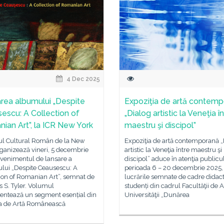
4 Dec 2025
rea albumului „Despite
Expoziţia de artă contem
escu: A Collection of
„Dialog artistic la Veneţia î
ian Art”, la ICR New York
maestru şi discipol”
tul Cultural Român de la New
Expoziţia de artă contemporană „
ganizează vineri, 5 decembrie
artistic la Veneţia între maestru şi
evenimentul de lansare a
discipol” aduce în atenţia publicul
lui „Despite Ceausescu: A
perioada 6 – 20 decembrie 2025,
ion of Romanian Art”, semnat de
lucrările semnate de cadre didact
 S. Tyler. Volumul
studenți din cadrul Facultăţii de A
ntează un segment esențial din
Universităţii „Dunărea
ia de Artă Românească