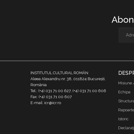
Abone
DESP
INSTITUTUL CULTURAL ROMÂN
Aleea Alexandru nr. 38, 011824 București,
Misiune 
România
Tel.: (+4) 031 71 00 627, (+4) 031 71 00 606
Echipa
Fax: (+4) 031 71 00 607
Structur
E-mail: icr@icr.ro
Rapoarte 
Istoric
Declaraţi