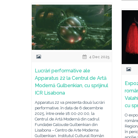
4 Dec 2025
Lucrări performative ale
Apparatus 22 la Centrul de Artă
Expoz
Modernă Gulbenkian, cu sprijinul
român
ICR Lisabona
Valah
Apparatus 22 va prezenta două lucrări
cu spr
performative, în data de 6 decembrie
2025, între orele 18:00-20:00, la
O expoz
Centrul de Artă Modernă din cadrul
româneș
Fundației Calouste Gulbenkian din
Regiona
Lisabona – Centro de Arte Moderna
în per
Gulbenkian. Institutul Cultural Român
aprilie