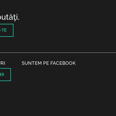
utăţi.
-TE
RI
SUNTEM PE FACEBOOK
ER