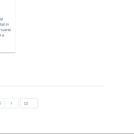
n
at
tat în
nuarie
e a
6