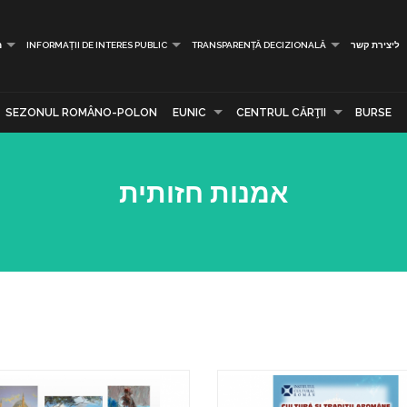
ליצירת קשר
TRANSPARENȚĂ DECIZIONALĂ
INFORMAȚII DE INTERES PUBLIC
מ
SEZONUL ROMÂNO-POLON
EUNIC
CENTRUL CĂRŢII
BURSE
אמנות חזותית