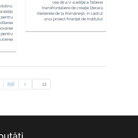
cea de a V-a ediţie a Taberei
distins,
transfrontaliere de creaţie literară
cietății
Atelierele de la Româneşti, în cadrul
l pentru
unui proiect finanţat de Institutul
voltarea
omovarea
i pentru
nducerea
256
utăţi.