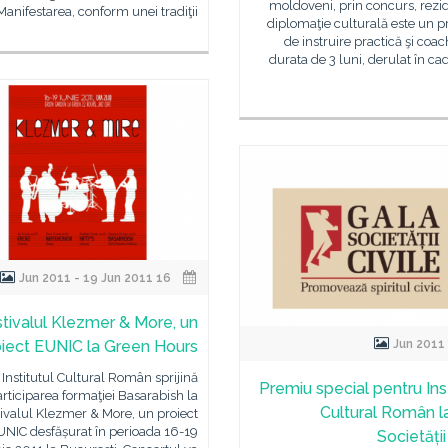
moldoveni, prin concurs, rezi
Manifestarea, conform unei tradiţii
diplomaţie culturală este un 
de instruire practică şi coa
durata de 3 luni, derulat în ca
16 Jun 2011 - 19 Jun 2011
tivalul Klezmer & More, un
oiect EUNIC la Green Hours
Institutul Cultural Român sprijină
Premiu special pentru Inst
rticiparea formaţiei Basarabish la
Cultural Român l
ivalul Klezmer & More, un proiect
UNIC desfășurat în perioada 16-19
Societății