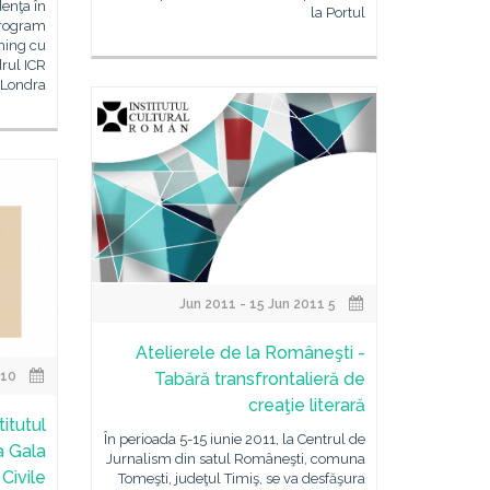
denţa în
la Portul
program
ching cu
drul ICR
Londra
5 Jun 2011 - 15 Jun 2011
Atelierele de la Româneşti -
10 Jun 2011
Tabără transfrontalieră de
creaţie literară
itutul
În perioada 5-15 iunie 2011, la Centrul de
a Gala
Jurnalism din satul Româneşti, comuna
 Civile
Tomeşti, judeţul Timiş, se va desfăşura