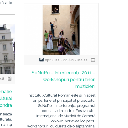
ră, arte
11 Apr 2011 - 22 Jun 2011
SoNoRo – Interferenţe 2011 –
18 May 2011 - 20 Jun 2011
workshopuri pentru tineri
muzicieni
omaţie
Institutul Cultural Român este şi în acest
ultural
an partenerul principal al proiectului
ondra
SoNoRo – Interferenţe, programul
educativ din cadrul Festivalului
ansează
Internaţional de Muzică de Cameră
lturală.
SoNoRo. Vor avea loc patru
omâni şi
workshopuri, cu durata de o săptămână,