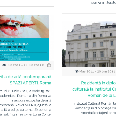
domenii: literatu
8 Jun 2011 - 21 Jun 2011
iţia de artă contemporană
SPAZI APERTI, Roma
Rezidenţă în dipl
culturală la Institutul C
curi, 8 iunie 2011, la orele 19. 00,
Român de la L
cademia di Romania din Roma va
inaugura expoziţia de artă
Institutul Cultural Român l
mporană SPAZI APERTI, ajunsă la
Rezidenţa în diplomaţie cu
-a IX-a ediţie cu tema „Experienţa
Acordată cetaţenilor r
că, sub îngrijirea d-nei Luisa Conte.