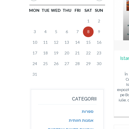
MON
TUE
WED
THU
FRI
SAT
SUN
1
2
3
4
5
6
7
8
9
10
11
12
13
14
15
16
17
18
19
20
21
22
23
Ista
24
25
26
27
28
29
30
31
În
C
I
expoziț
pe Bo
CATEGORII
iulie,
ספרות
אמנות חזותית