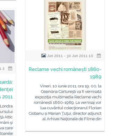
10 Jun 2011 - 30 Jun 2011
2 May 2011 - 30 Jun 2011
Reclame vechi românești 1860-
1989
sardă:
Vineri, 10 iunie 2011, ora 19. 00, la
denţei
Ceainăria Cărtureşti va fi vernisată
s 2011
expoziţia multimedia Reclame vechi
românești 1860-1989. La vernisaj vor
a Londra
lua cuvântul colecţionarul Florian
ursului
Ciobanu și Marian Ţuţui, director adjunct
ă Attic
al Arhivei Naţionale de Filme din
omâni şi
va care
toarele