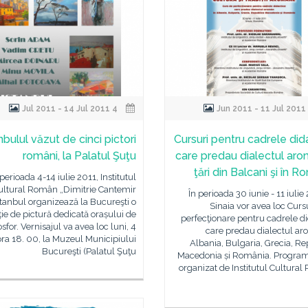
4 Jul 2011 - 14 Jul 2011
nbulul văzut de cinci pictori
Cursuri pentru cadrele did
români, la Palatul Şuţu
care predau dialectul aro
ţări din Balcani şi în 
 perioada 4-14 iulie 2011, Institutul
ultural Român „Dimitrie Cantemir
În perioada 30 iunie - 11 iulie 
stanbul organizează la Bucureşti o
Sinaia vor avea loc Curs
ie de pictură dedicată orașului de
perfecţionare pentru cadrele d
sfor. Vernisajul va avea loc luni, 4
care predau dialectul ar
 ora 18. 00, la Muzeul Municipiului
Albania, Bulgaria, Grecia, R
Bucureşti (Palatul Şuţu
Macedonia și România. Program
organizat de Institutul Cultura