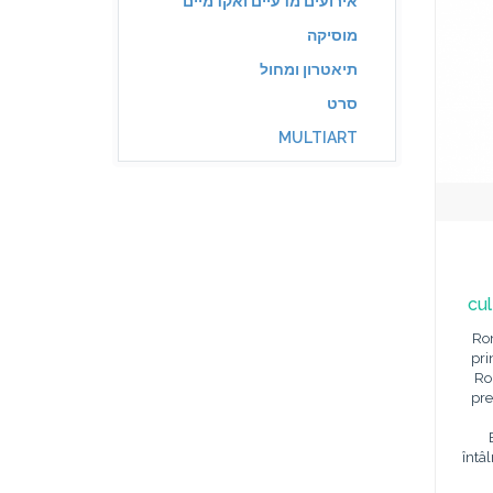
אירועים מדעיים ואקדמיים
מוסיקה
תיאטרון ומחול
סרט
MULTIART
cul
Rom
pri
Ro
pre
întâl