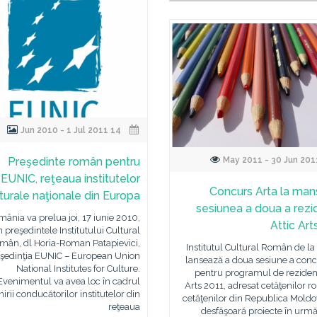
14 Jun 2010 - 1 Jul 2011
Preşedinte român pentru
EUNIC, reţeaua institutelor
Concurs Arta la man
turale naţionale din Europa
sesiunea a doua a rezi
ânia va prelua joi, 17 iunie 2010,
Attic Art
n preşedintele Institutului Cultural
mân, dl Horia-Roman Patapievici,
Institutul Cultural Român de l
şedinţia EUNIC – European Union
lansează a doua sesiune a conc
National Institutes for Culture.
pentru programul de rezidenţ
Evenimentul va avea loc în cadrul
Arts 2011, adresat cetăţenilor r
nirii conducătorilor institutelor din
cetăţenilor din Republica Moldo
reţeaua
desfăşoară proiecte în urmă