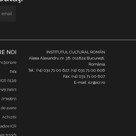
E NOI
INSTITUTUL CULTURAL ROMÂN
Aleea Alexandru nr. 38, 011824 București,
ncţionare
România
Tel.: (+4) 031 71 00 627, (+4) 031 71 00 606
צוות
Fax: (+4) 031 71 00 607
מבנה ICR
E-mail: icr@icr.ro
דוחות פעי
היסטוריה
i de avere
Achizitii
adire ICR
ליצירת קש