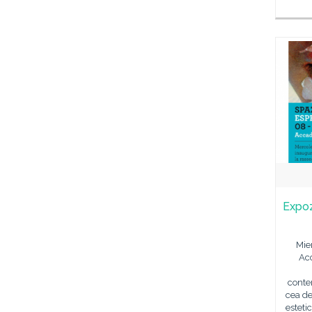
Expoz
Mier
Ac
conte
cea de
esteti