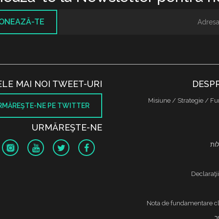
ONEAZĂ-TE
ELE MAI NOI TWEET-URI
DESPR
Misiune / Strategie / Fu
RMĂREŞTE-NE PE TWITTER
URMĂREŞTE-NE
לות
Declaraţi
Nota de fundamentare cl
ר