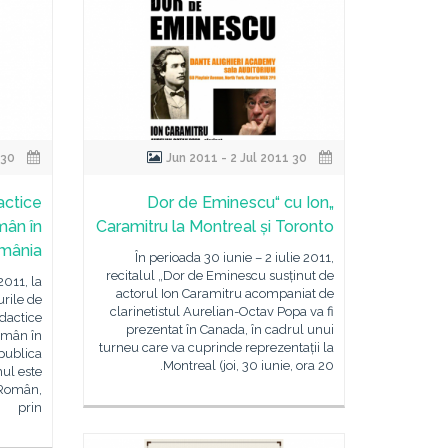
30 Jun 2011 - 11 Jul 2011
30 Jun 2011 - 2 Jul 2011
actice
„Dor de Eminescu“ cu Ion
mân în
Caramitru la Montreal și Toronto
România
În perioada 30 iunie – 2 iulie 2011,
recitalul „Dor de Eminescu susținut de
2011, la
actorul Ion Caramitru acompaniat de
urile de
clarinetistul Aurelian-Octav Popa va fi
idactice
prezentat în Canada, în cadrul unui
omân în
turneu care va cuprinde reprezentații la
epublica
Montreal (joi, 30 iunie, ora 20.
ul este
l Român,
prin