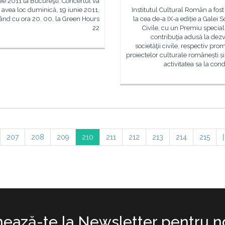
nie 2011 la Bucureşti. Concertul va
avea loc duminică, 19 iunie 2011,
Institutul Cultural Român a fost 
ând cu ora 20. 00, la Green Hours
la cea de-a IX-a ediție a Galei So
22
Civile, cu un Premiu specia
contribuţia adusă la dez
societăţii civile, respectiv pr
proiectelor culturale românești ș
activitatea sa la co
207
208
209
210
211
212
213
214
215
|
ează-te la Newsletter pentru no