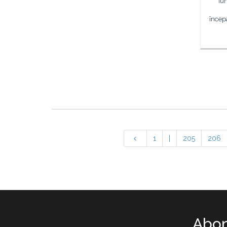
iu
încep
1
|
205
206
Abon