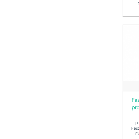
Fes
pr
pa
Fest
E