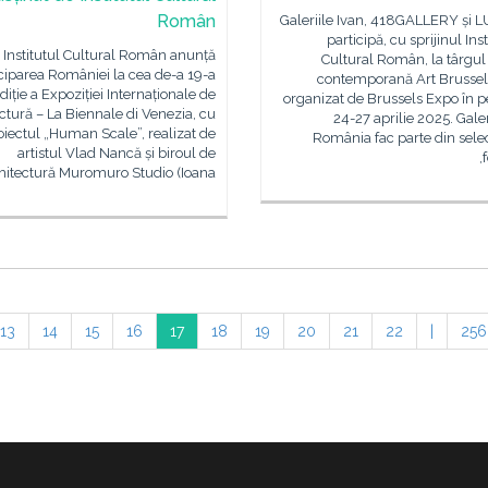
Român
Galeriile Ivan, 418GALLERY și 
participă, cu sprijinul Inst
Institutul Cultural Român anunță
Cultural Român, la târgul
ciparea României la cea de-a 19-a
contemporană Art Brussel
diție a Expoziției Internaționale de
organizat de Brussels Expo în p
ctură – La Biennale di Venezia, cu
24-27 aprilie 2025. Galer
oiectul „Human Scale”, realizat de
România fac parte din sele
artistul Vlad Nancă și biroul de
hitectură Muromuro Studio (Ioana
13
14
15
16
17
18
19
20
21
22
|
256