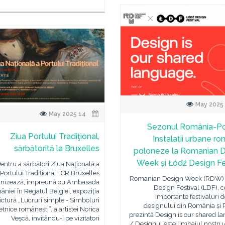
14 May 2025
Sezonul România-Po
Ziua Portului Tradiţional,
Instalații urbane r
sărbătorită la Bruxelles
poloneze la Romanian 
Week și Łódź Design Fe
entru a sărbători Ziua Națională a
Portului Tradițional, ICR Bruxelles
Romanian Design Week (RDW) 
anizează, împreună cu Ambasada
Design Festival (LDF), 
niei în Regatul Belgiei, expoziția
importante festivaluri 
ictură „Lucruri simple - Simboluri
designului din România și P
etnice românești”, a artistei Norica
prezintă Design is our shared l
Veșcă, invitându-i pe vizitatori
/ Designul este limbajul nostr