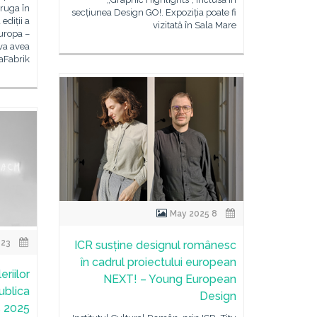
Druga în
secțiunea Design GO!. Expoziția poate fi
ediții a
vizitată în Sala Mare
uropa –
va avea
aFabrik,
8 May 2025
23 Apr 2025
ICR susține designul românesc
în cadrul proiectului european
eriilor
NEXT! – Young European
ublica
Design
s 2025