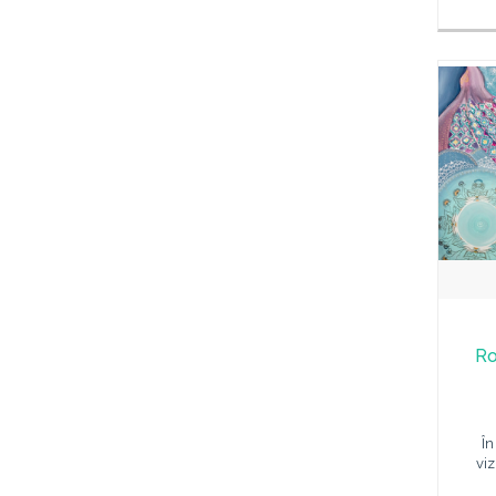
Ro
În
vi