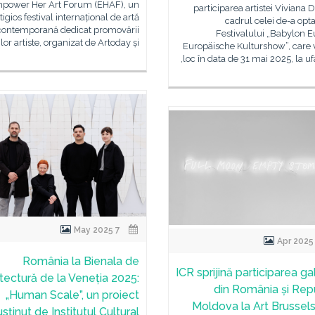
power Her Art Forum (EHAF), un
participarea artistei Viviana 
tigios festival internațional de artă
cadrul celei de-a opta 
contemporană dedicat promovării
Festivalului „Babylon E
lor artiste, organizat de Artoday și
Europäische Kulturshow”, care 
loc în data de 31 mai 2025, la uf
7 May 2025
România la Bienala de
ICR sprijină participarea gal
itectură de la Veneția 2025:
din România și Rep
„Human Scale”, un proiect
Moldova la Art Brussel
usținut de Institutul Cultural