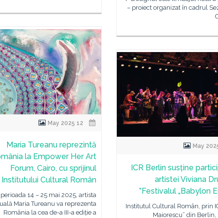
– proiect organizat în cadrul S
C
12 May 2025
Maria Tureanu reprezintă
mânia la Empower Her Art
ICR Berlin susține partic
Forum, Cairo, cu sprijinul
artistei Viviana D
Institutului Cultural Român
Festivalul „Babylon E
 perioada 14 – 25 mai 2025, artista
zuală Maria Tureanu va reprezenta
Institutul Cultural Român, prin I
România la cea de-a III-a ediție a
Maiorescu” din Berlin, 