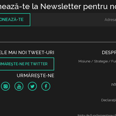
ează-te la Newsletter pentru no
ONEAZĂ-TE
ELE MAI NOI TWEET-URI
DESPR
Misiune / Strategie / Fu
RMĂREŞTE-NE PE TWITTER
URMĂREŞTE-NE
לות
Declaraţi
Nota de fundamentare cl