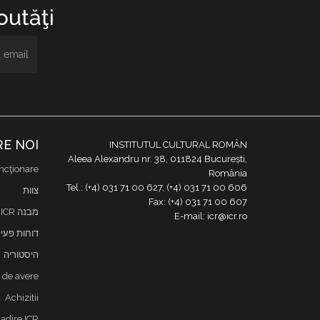
utăţi.
E NOI
INSTITUTUL CULTURAL ROMÂN
Aleea Alexandru nr. 38, 011824 București,
ncţionare
România
Tel.: (+4) 031 71 00 627, (+4) 031 71 00 606
צוות
Fax: (+4) 031 71 00 607
מבנה ICR
E-mail: icr@icr.ro
דוחות פעי
היסטוריה
i de avere
Achizitii
adire ICR