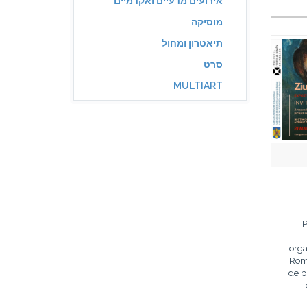
אירועים מדעיים ואקדמיים
מוסיקה
תיאטרון ומחול
סרט
MULTIART
P
org
Româ
de p