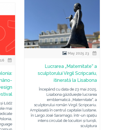
23 May 2025
16 May 2025
Lucrarea „Maternitateˮ a
lonia:
sculptorului Virgil Scripcariu,
omâno-
itinerată la Lisabona
Design
Începând cu data de 23 mai 2025,
stival
Lisabona găzduiește lucrarea
emblematică „Maternitateˮ, a
și Łódź
sculptorului român Virgil Scripcariu.
cele mai
Amplasată în centrul capitalei lusitane,
dedicate
în Largo José Saramago, într-un spațiu
olonia,
intens circulat de locuitori și turiști,
anguage
sculptura
u comun