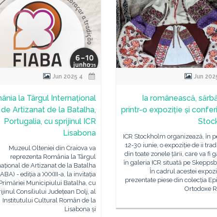
4 Jun 2025
nia la Târgul Internațional
Ia românească, sărbă
de Artizanat de la Batalha,
printr-o expoziție și confer
Portugalia, cu sprijinul ICR
Stoc
Lisabona
ICR Stockholm organizează, în p
12-30 iunie, o expoziție de ii trad
Muzeul Olteniei din Craiova va
din toate zonele țării, care va fi 
reprezenta România la Târgul
în galeria ICR situată pe Skepps
național de Artizanat de la Batalha
În cadrul acestei expoziți
IABA) - ediția a XXXIII-a, la invitația
prezentate piese din colecția Ep
Primăriei Municipiului Batalha, cu
Ortodoxe 
ijinul Consiliului Județean Dolj, al
Institutului Cultural Român de la
Lisabona și