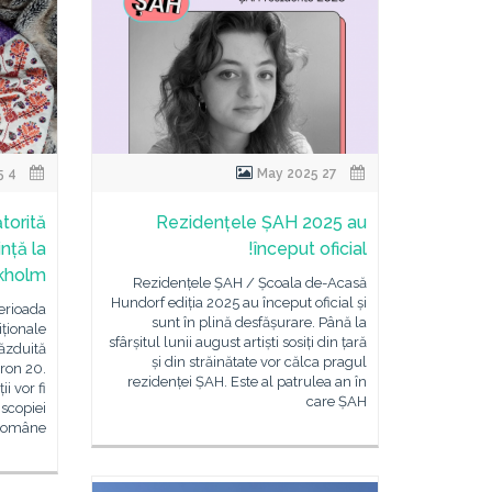
4 Jun 2025
27 May 2025
torită
Rezidențele ȘAH 2025 au
ință la
început oficial!
kholm
Rezidențele ȘAH / Școala de-Acasă
Hundorf ediția 2025 au început oficial și
erioada
sunt în plină desfășurare. Până la
iționale
sfârșitul lunii august artiști sosiți din țară
găzduită
și din străinătate vor călca pragul
bron 20.
rezidenței ȘAH. Este al patrulea an în
i vor fi
care ȘAH
iscopiei
Române