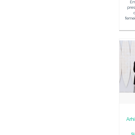
Em
pres
femei
Arh
s