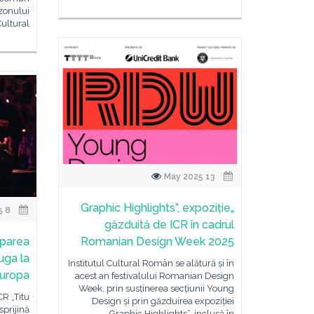
ezonului
ultural
13 May 2025
„Graphic Highlights”, expoziție
8 May 2025
găzduită de ICR în cadrul
iparea
Romanian Design Week 2025
ruga la
Institutul Cultural Român se alătură și în
uropa”
acest an festivalului Romanian Design
Week, prin susținerea secțiunii Young
CR „Titu
Design și prin găzduirea expoziției
sprijină
„Graphic Highlights”, inclusă în