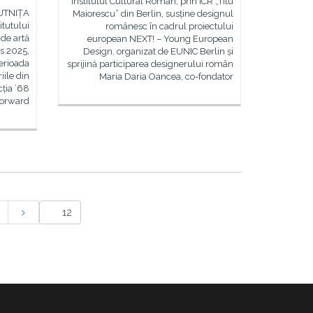
Institutul Cultural Român, prin ICR „Titu
LUTNIȚA
Maiorescu” din Berlin, susține designul
itutului
românesc în cadrul proiectului
 de artă
european NEXT! – Young European
s 2025,
Design, organizat de EUNIC Berlin și
erioada
sprijină participarea designerului român
iile din
Maria Daria Oancea, co-fondator
cția ’68
forward,