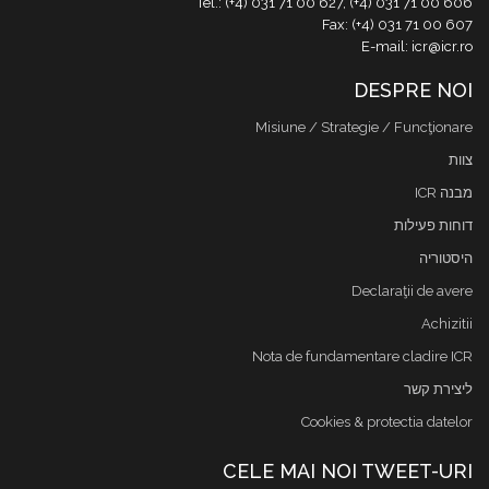
Tel.: (+4) 031 71 00 627, (+4) 031 71 00 606
Fax: (+4) 031 71 00 607
E-mail: icr@icr.ro
DESPRE NOI
Misiune / Strategie / Funcţionare
צוות
מבנה ICR
דוחות פעילות
היסטוריה
Declaraţii de avere
Achizitii
Nota de fundamentare cladire ICR
ליצירת קשר
Cookies & protectia datelor
CELE MAI NOI TWEET-URI