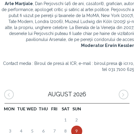
Arte Marţiale
, Dan Perjovschi (46 de ani, căsătorit), grafician, autor
de performance, apologet critic şi satiric al artei politice. Perjovschi a
putut fi văzut pe pereţii şi tavanele de la MoMA, New York (2007),
Tate Modern, Londra (2006), Muzeul Ludwig din Köln (2005) şi-n
alte, la propriu, unghere celebre. La Bienala de la Veneţia din 2007,
desenele lui Perjovschi puteau fi luate chiar pe haine de vizitatorii
pavilionului Arsenale, de pe pereţii coridorului de acces.
.
Moderator
Erwin Kessler
Contact media : Biroul de presă al ICR, e-mail : biroul.presa @ icr.ro,
tel 031 7100 625
AUGUST 2026
MON
TUE
WED
THU
FRI
SAT
SUN
1
2
3
4
5
6
7
8
9