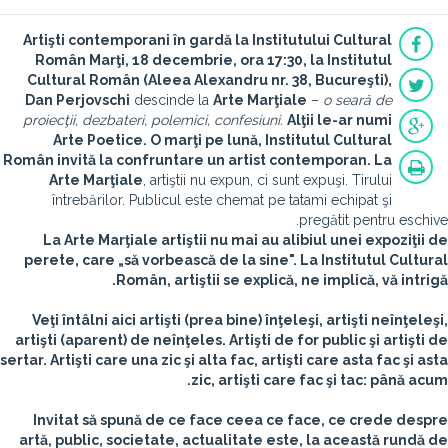
Artişti contemporani în gardă la Institutului Cultural
Român
Marţi, 18 decembrie, ora 17:30, la Institutul
Cultural Român (Aleea Alexandru nr. 38, Bucureşti),
Dan Perjovschi
descinde la
Arte Marţiale
–
o seară de
proiecţii, dezbateri, polemici, confesiuni.
Alţii le-ar numi
Arte Poetice. O marţi pe lună, Institutul Cultural
Român invită la confruntare un artist contemporan. La
Arte Marţiale
, artiştii nu expun, ci sunt expuşi. Tirului
întrebărilor. Publicul este chemat pe tatami echipat şi
pregătit pentru eschive.
La Arte Marţiale artiştii nu mai au alibiul unei expoziţii de
perete, care „să vorbească de la sine". La Institutul Cultural
Român, artiştii se explică, ne implică, vă intrigă.
Veţi întâlni aici artişti (prea bine) înţeleşi, artişti neînţeleşi,
artişti (aparent) de neînţeles. Artişti de for public şi artişti de
sertar. Artişti care una zic şi alta fac, artişti care asta fac şi asta
zic, artişti care fac şi tac: până acum.
Invitat să spună de ce face ceea ce face, ce crede despre
artă, public, societate, actualitate este, la această rundă de