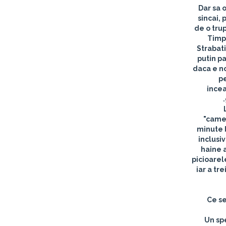
Dar sa 
sincai, 
de o tru
Timp 
Strabati
putin pa
daca e no
pe
incea
"camer
minute b
inclusi
haine a
picioarel
iar a tr
Ce se
Un spe