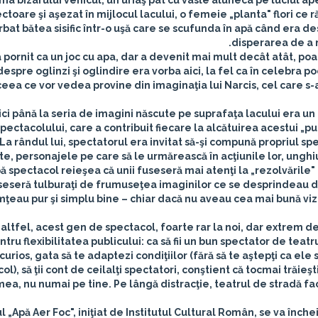
rma bizarului vehicul, un uriaş pat cu vâsle aluneca pe luciul ap
ectoare şi aşezat în mijlocul lacului, o femeie „planta" flori ce
rbat bătea sisific într-o uşă care se scufunda în apă când era desc
disperarea de a 
a pornit ca un joc cu apa, dar a devenit mai mult decât atât, poa
despre oglinzi şi oglindire era vorba aici, la fel ca în celebra 
ceea ce vor vedea provine din imaginaţia lui Narcis, cel care s-a
ici până la seria de imagini născute pe suprafaţa lacului era u
pectacolului, care a contribuit fiecare la alcătuirea acestui „p
La rândul lui, spectatorul era invitat să-şi compună propriul 
e, personajele pe care să le urmărească în acţiunile lor, unghiu
 spectacol reieşea că unii fuseseră mai atenţi la „rezolvările" 
useseră tulburaţi de frumuseţea imaginilor ce se desprindeau din
mţeau pur şi simplu bine – chiar dacă nu aveau cea mai bună vizibi
altfel, acest gen de spectacol, foarte rar la noi, dar extrem d
ntru flexibilitatea publicului: ca să fii un bun spectator de teatr
curios, gata să te adaptezi condiţiilor (fără să te aştepţi ca ele 
ol), să ţii cont de ceilalţi spectatori, conştient că tocmai trăi
mea, nu numai pe tine. Pe lângă distracţie, teatrul de stradă fa
l „Apă Aer Foc", iniţiat de Institutul Cultural Român, se va înch