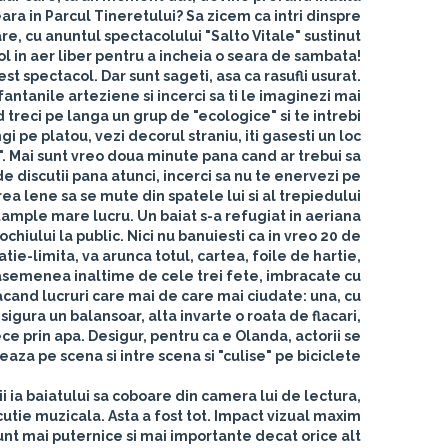
ra in Parcul Tineretului? Sa zicem ca intri dinspre
oare, cu anuntul spectacolului "Salto Vitale" sustinut
ol in aer liber pentru a incheia o seara de sambata!
est spectacol. Dar sunt sageti, asa ca rasufli usurat.
fantanile arteziene si incerci sa ti le imaginezi mai
nd treci pe langa un grup de "ecologice" si te intrebi
 pe platou, vezi decorul straniu, iti gasesti un loc
". Mai sunt vreo doua minute pana cand ar trebui sa
 discutii pana atunci, incerci sa nu te enervezi pe
ea lene sa se mute din spatele lui si al trepiedului.
tample mare lucru. Un baiat s-a refugiat in aeriana
chiului la public. Nici nu banuiesti ca in vreo 20 de
atie-limita, va arunca totul, cartea, foile de hartie,
 o asemenea inaltime de cele trei fete, imbracate cu
facand lucruri care mai de care mai ciudate: una, cu
igura un balansoar, alta invarte o roata de flacari,
ce prin apa. Desigur, pentru ca e Olanda, actorii se
aza pe scena si intre scena si "culise" pe biciclete.
i ia baiatului sa coboare din camera lui de lectura,
utie muzicala. Asta a fost tot. Impact vizual maxim.
 sunt mai puternice si mai importante decat orice alt