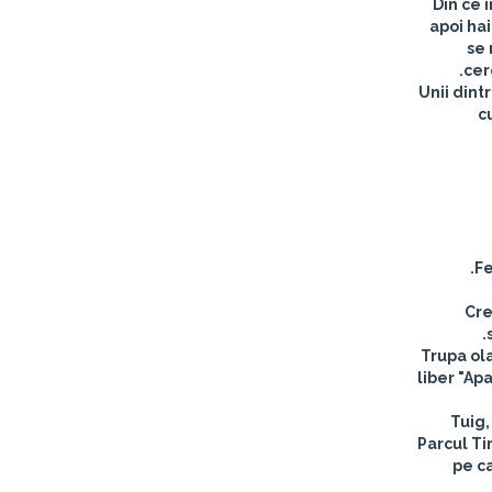
Din ce 
apoi hai
se 
cer
Unii dint
c
Fe
Cre
Trupa ola
liber "Ap
Tuig,
Parcul Ti
pe ca