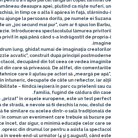
ei pentru a fi apoi parcat lângă un copac luminat de
 rămâneau deasupra apei, plutind ca nişte nuferi, un
hisă, în timp ce o alta îi apărea în faţă, stârnindu-i
nu ajunge la persoana dorită, pe numele ei Suzana.
te un „joc secund mai pur", cum ar fi spus Ion Barbu,
poezie. Introducerea spectacolului lămurea privitorii
 privit în apă până când s-a îndrăgostit de propria-i
imagine.
n drum lung, ghidat numai de imaginaţia creatorilor
uzzle acvatic", construit după principii postmoderne.
spectacol, decupând din tot ceea ce vedea imaginile
l din care să privească. De altfel, din comentariile
tehnice care îi ajutau pe actori să „meargă pe apă",
 întuneric, decupate de câte un reflector, iar alţii
litate – fiindcă ieşiseră în parc cu prietenii sau cu
familia, fugind de căldura din case.
e „prizat" în oraşele europene, este un test perfect
u de stradă, e nevoie să fii deschis la nou, destul de
să fie similare cu acelea dintr-o sală tradiţională de
eşti în comun un eveniment care trebuie să bucure pe
ce încet, dar sigur, o minimă educaţie celor care se
opresc din drumul lor pentru a asista la spectacol.
eia în week-end-ul următor (4 şi 5 august), când este