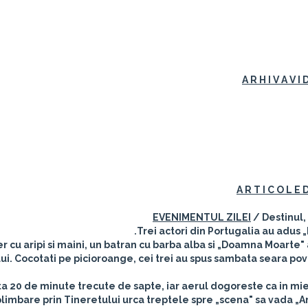
A R H I V A V I 
A R T I C O L E 
EVENIMENTUL ZILEI
/ Destinul,
Trei actori din Portugalia au adus „
r cu aripi si maini, un batran cu barba alba si „Doamna Moarte" 
ui. Cocotati pe picioroange, cei trei au spus sambata seara poves
ta 20 de minute trecute de sapte, iar aerul dogoreste ca in miezu
plimbare prin Tineretului urca treptele spre „scena" sa vada „Ar