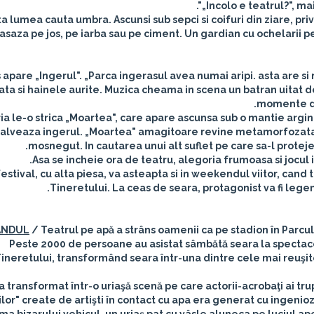
„Incolo e teatrul?", ma
ta lumea cauta umbra. Ascunsi sub sepci si coifuri din ziare, pri
asaza pe jos, pe iarba sau pe ciment. Un gardian cu ochelarii pe 
s apare „Ingerul". „Parca ingerasul avea numai aripi. asta are si
ata si hainele aurite. Muzica cheama in scena un batran uitat
momente de
ia le-o strica „Moartea", care apare ascunsa sub o mantie argint
salveaza ingerul. „Moartea" amagitoare revine metamorfozata in m
mosnegut. In cautarea unui alt suflet pe care sa-l proteje
Asa se incheie ora de teatru, alegoria frumoasa si jocul 
festival, cu alta piesa, va asteapta si in weekendul viitor, cand
Tineretului. La ceas de seara, protagonist va fi legend
ÂNDUL
/ Teatrul pe apă a strâns oamenii ca pe stadion în Parcul
Peste 2000 de persoane au asistat sâmbătă seara la spectacol
ineretului, transformând seara într-una dintre cele mai reuşite
a transformat într-o uriaşă scenă pe care actorii-acrobaţi ai tr
ilor" create de artişti în contact cu apa era generat cu ingenio