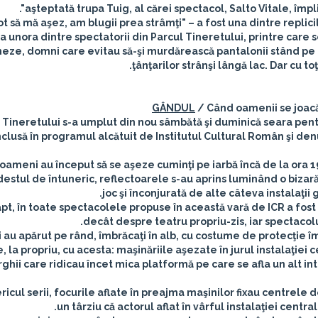
aşteptată trupa Tuig, al cărei spectacol, Salto Vitale, împ
ot să mă aşez, am blugii prea strâmţi" – a fost una dintre replic
 a unora dintre spectatorii din Parcul Tineretului, printre care
neze, domni care evitau să-şi murdărească pantalonii stând pe
ţânţarilor strânşi lângă lac. Dar cu t
GÂNDUL
/ Când oamenii se joacă
 Tineretului s-a umplut din nou sâmbătă şi duminică seara pentr
nclusă în programul alcătuit de Institutul Cultural Român şi denu
oameni au început să se aşeze cuminţi pe iarbă încă de la ora 1
destul de întuneric, reflectoarele s-au aprins luminând o bizară
joc şi înconjurată de alte câteva instalaţii 
pt, în toate spectacolele propuse în această vară de ICR a fos
decât despre teatru propriu-zis, iar spectacolul
i au apărut pe rând, îmbrăcaţi în alb, cu costume de protecţie îm
e, la propriu, cu acesta: maşinăriile aşezate în jurul instalaţi
rghii care ridicau încet mica platformă pe care se afla un alt i
ericul serii, focurile aflate în preajma maşinilor fixau centrele d
un târziu că actorul aflat în vârful instalaţiei centra