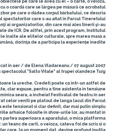
obiectele pe care le avea cu el – o carte, o veioză,
ar cu o coardă care se lărgea pe măsură ce acrobatul
e zbor pe care o dădea corpul bărbatului, ce descria
spectatorilor care s-au aflat în Parcul Tineretului.
ţi ai organizatorilor, din care mai ales tinerii şi-au
ate de ICR. De altfel, prin acest program, Institutul
le înalte ale elitelor culturale, spre marea masă a
mână, dorinţa de a participa la experienţe inedite.
cat in aer / de Elena Vladareanu / 07 august 2007
 spectacolul "Salto Vitale" al trupei olandeze Tuig.
loare la ureche. Credeti poate ca intr-un astfel de
e, clar expuse, pentru a tine asistenta in tensiune.
inica seara, a incheiat Festivalul de teatru in aer
at celor veniti pe platoul de langa lacul din Parcul
este tensionat si clar definit, dar mai putin simplu.
ile arhaice folosite in show-urile lor, au montat in
 In partea superioara a aparatului, o mica platforma
un teanc de carti, o veioza, cateva foi de scris si o
 dar care, la un moment dat, devine profund inutila.