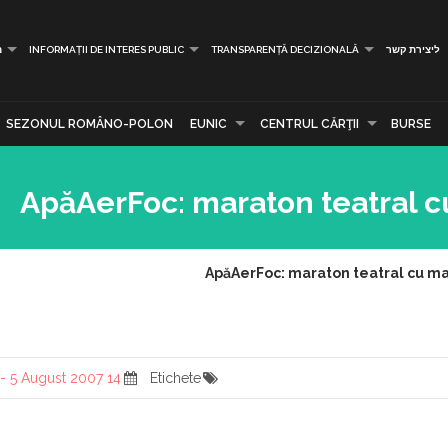
ליצירת קשר
TRANSPARENȚĂ DECIZIONALĂ
INFORMAȚII DE INTERES PUBLIC
מ
SEZONUL ROMÂNO-POLON
EUNIC
CENTRUL CĂRŢII
BURSE
ApăAerFoc: maraton teatral c
ApăAerFoc: maraton teatral cu ma
14 July 2007 - 5 August 2007
Etichete