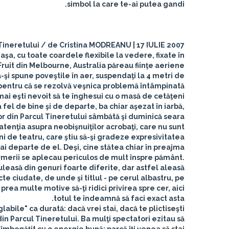
simbol la care te-ai putea gandi.
Tineretului / de Cristina MODREANU | 17 IULIE 2007
 aşa, cu toate coardele flexibile la vedere, fixate în
ruit din Melbourne, Australia păreau fiinţe aeriene.
-şi spune poveştile în aer, suspendaţi la 4 metri de
 pentru că se rezolvă veşnica problemă întâmpinată
 mai eşti nevoit să te înghesui cu o masă de cetăţeni
 fel de bine şi de departe, ba chiar aşezat în iarbă,
r din Parcul Tineretului sâmbătă şi duminică seara.
atenţia asupra neobişnuiţilor acrobaţi, care nu sunt
eni de teatru, care ştiu să-şi gradeze expresivitatea
ai departe de el. Deşi, cine stătea chiar în preajma
merii se aplecau periculos de mult înspre pământ.
uleasă din genuri foarte diferite, dar astfel aleasă
ucte ciudate, de unde şi titlul - pe cerul albastru, pe
rea multe motive să-ţi ridici privirea spre cer, aici
totul te îndeamnă să faci exact asta.
abile" ca durată: dacă vrei stai, dacă te plictiseşti
n Parcul Tineretului. Ba mulţi spectatori ezitau să