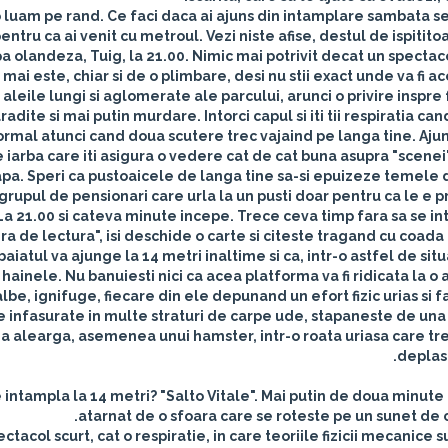
o luam pe rand. Ce faci daca ai ajuns din intamplare sambata sea
pentru ca ai venit cu metroul. Vezi niste afise, destul de ispitit
pa olandeza, Tuig, la 21.00. Nimic mai potrivit decat un spectac
mai este, chiar si de o plimbare, desi nu stii exact unde va fi ac
 aleile lungi si aglomerate ale parcului, arunci o privire inspre 
radite si mai putin murdare. Intorci capul si iti tii respiratia ca
rmal atunci cand doua scutere trec vajaind pe langa tine. Ajungi
 iarba care iti asigura o vedere cat de cat buna asupra "scenei
pa. Speri ca pustoaicele de langa tine sa-si epuizeze temele de
grupul de pensionari care urla la un pusti doar pentru ca le e pr
La 21.00 si cateva minute incepe. Trece ceva timp fara sa se in
a de lectura", isi deschide o carte si citeste tragand cu coada o
aiatul va ajunge la 14 metri inaltime si ca, intr-o astfel de situ
v hainele. Nu banuiesti nici ca acea platforma va fi ridicata la
lbe, ignifuge, fiecare din ele depunand un efort fizic urias si 
e infasurate in multe straturi de carpe ude, stapaneste de una s
eia alearga, asemenea unui hamster, intr-o roata uriasa care tre
deplase
 intampla la 14 metri? "Salto Vitale". Mai putin de doua minute i
atarnat de o sfoara care se roteste pe un sunet de c
ctacol scurt, cat o respiratie, in care teoriile fizicii mecanice