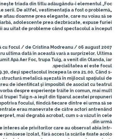
lineşte triada din titlu adăugându-i elementul „Foc".
ile serii. De altfel, vestimentaţia a fost o problemă
 se aflau doamne prea elegante, care nu voiau să se
 iarbă, adolescente prea dezbrăcate, expuse furiei
oţii au uitat de probleme când spectacolul a început.
 cu focul / de Cristina Modreanu / 06 august 2007
u ultima dată în această vară a surprizelor. Ultima
mit Apă Aer Foc, trupa Tuig, a venit din Olanda, iar
specialitatea ei este focul.
9.30, deşi spectacolul începea la ora 21.00. Când s-
 structură metalică aşezată în mijlocul spaţiului de
greu de identificat şi imposibil de asociat cu teatrul.
t vorba despre experienţe trăite în comun, mai mult
 trupei Tuig n-a ieşit din tiparul acestei propuneri.
potriva focului, fiindcă fiecare dintre ei urma să se
ei centrale erau manevrate de către actori antrenând
nterpret, mai degrabă acrobat, cum s-a văzut în cele
din urmă.
e interes ale privitorilor care au observat abia într-
le rămăsese izolat, fără acces la scările fixate acolo.