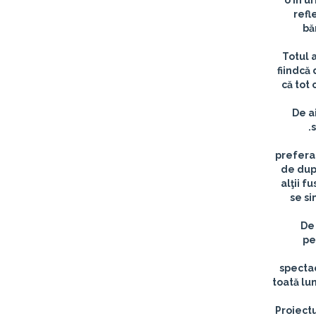
o în u
refl
bă
Totul 
fiindcă 
că tot 
De a
s
preferat
de după
alţii f
se si
De 
pe
spectac
toată lu
Proiectu