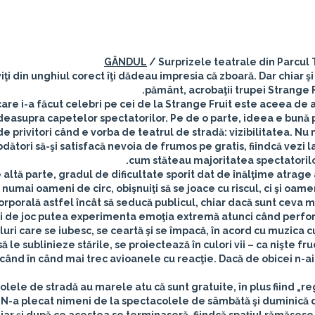
GÂNDUL
/ Surprizele teatrale din Parcul 
viţi din unghiul corect îţi dădeau impresia că zboară. Dar chiar şi
pământ, acrobaţii trupei Strange F
are i-a făcut celebri pe cei de la Strange Fruit este aceea de a
easupra capetelor spectatorilor. Pe de o parte, ideea e bună
de privitori când e vorba de teatrul de stradă: vizibilitatea. Nu
dători să-şi satisfacă nevoia de frumos pe gratis, fiindcă vezi la
cum stăteau majoritatea spectatorilo
 altă parte, gradul de dificultate sporit dat de înălţime atrage 
numai oameni de circ, obişnuiţi să se joace cu riscul, ci şi oam
orporală astfel încât să seducă publicul, chiar dacă sunt ceva m
ui de joc putea experimenta emoţia extremă atunci când perfor
luri care se iubesc, se ceartă şi se împacă, în acord cu muzica c
să le sublinieze stările, se proiectează în culori vii – ca nişte fr
când în când mai trec avioanele cu reacţie. Dacă de obicei n-ai p
lele de stradă au marele atu că sunt gratuite, în plus fiind „regl
. N-a plecat nimeni de la spectacolele de sâmbătă şi duminică di