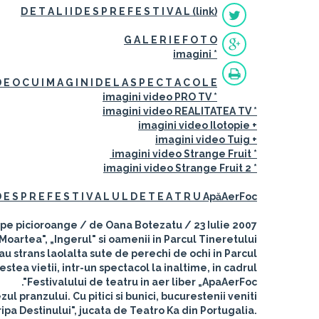
D E T A L I I D E S P R E F E S T I V A L (link)
G A L E R I E F O T O
* imagini
D E O C U I M A G I N I D E L A S P E C T A C O L E
* imagini video PRO TV
* imagini video REALITATEA TV
+ imagini video Ilotopie
+ imagini video Tuig
* imagini video Strange Fruit
* imagini video Strange Fruit 2
D E S P R E F E S T I V A L U L D E T E A T R U ApăAerFoc
 pe picioroange / de Oana Botezatu / 23 Iulie 2007
Moartea", „Ingerul" si oamenii in Parcul Tineretului.
au strans laolalta sute de perechi de ochi in Parcul
tea vietii, intr-un spectacol la inaltime, in cadrul
Festivalului de teatru in aer liber „ApaAerFoc".
l pranzului. Cu pitici si bunici, bucurestenii veniti
ipa Destinului", jucata de Teatro Ka din Portugalia.