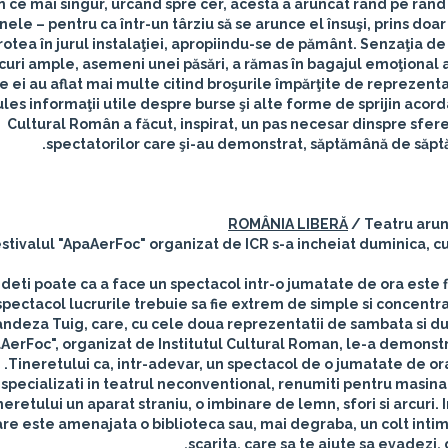
în ce mai singur, urcând spre cer, acesta a aruncat rând pe rând 
nele – pentru ca într-un târziu să se arunce el însuşi, prins do
rotea în jurul instalaţiei, apropiindu-se de pământ. Senzaţia d
curi ample, asemeni unei păsări, a rămas în bagajul emoţional al 
re ei au aflat mai multe citind broşurile împărţite de reprezentan
ules informaţii utile despre burse şi alte forme de sprijin acord
Cultural Român a făcut, inspirat, un pas necesar dinspre sfere
spectatorilor care şi-au demonstrat, săptămână de săptă
ROMÂNIA LIBERĂ
/ Teatru arun
stivalul "ApaAerFoc" organizat de ICR s-a incheiat duminica, cu
deti poate ca a face un spectacol intr-o jumatate de ora este f
spectacol lucrurile trebuie sa fie extrem de simple si concentrat
ndeza Tuig, care, cu cele doua reprezentatii de sambata si dum
aAerFoc", organizat de Institutul Cultural Roman, le-a demonstr
Tineretului ca, intr-adevar, un spectacol de o jumatate de ora 
 specializati in teatrul neconventional, renumiti pentru masinari
neretului un aparat straniu, o imbinare de lemn, sfori si arcuri.
re este amenajata o biblioteca sau, mai degraba, un colt intim: 
scarita, care sa te ajute sa evadezi,