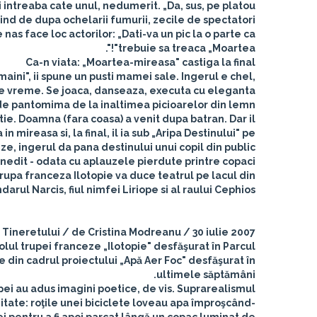
i intreaba cate unul, nedumerit. „Da, sus, pe platou".
vind de dupa ochelarii fumurii, zecile de spectatori
nas face loc actorilor: „Dati-va un pic la o parte ca
trebuie sa treaca „Moartea"!".
Ca-n viata: „Moartea-mireasa" castiga la final
 maini", ii spune un pusti mamei sale. Ingerul e chel,
 de vreme. Se joaca, danseaza, executa cu eleganta
 pantomima de la inaltimea picioarelor din lemn.
ie. Doamna (fara coasa) a venit dupa batran. Dar il
ireasa si, la final, il ia sub „Aripa Destinului" pe
ze, ingerul da pana destinului unui copil din public.
inedit - odata cu aplauzele pierdute printre copaci.
 trupa franceza Ilotopie va duce teatrul pe lacul din
arul Narcis, fiul nimfei Liriope si al raului Cephios.
 Tineretului / de Cristina Modreanu / 30 iulie 2007
ul trupei franceze „Ilotopie" desfăşurat în Parcul
 din cadrul proiectului „Apă Aer Foc" desfăşurat în
ultimele săptămâni.
upei au adus imagini poetice, de vis. Suprarealismul
zitate: roţile unei biciclete loveau apa împroşcând-