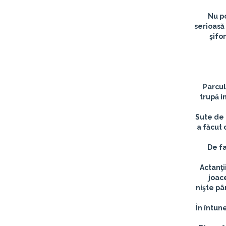
„Nu p
serioasă
şifo
Parcul
trupă i
Sute de 
a făcut 
De fa
Actanţi
joac
nişte pâ
În întun