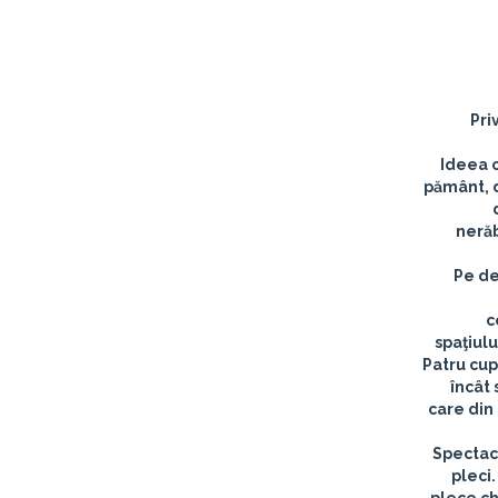
Pri
Ideea c
pământ, d
nerăb
Pe de
c
spaţiul
Patru cup
încât 
care din 
Spectaco
pleci