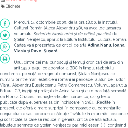
Etichete
Miercuri, 14 octombrie 2009, de la ora 18.00, la Institutul
Cultural Român (Aleea Alexandru 38), va avea loc lansarea
volumului
Scrieri de istoria artei şi de critică plastică
de
Ştefan Neniţescu, apărut la Editura Institutului Cultural Român.
Cartea va fi prezentată de criticii de artă
Adina Nanu
,
Ioana
Vlasiu
şi
Pavel Şuşară
.
Unul dintre cei mai cunoscuţi şi temuţi cronicari de artă din
anii 1920-1930, colaborator la BBC în timpul războiului,
condamnat pe viaţă de regimul comunist, Ştefan Neniţescu se
numără printre marii esteticieni români ai perioadei, alături de Tudor
Vianu, Alexandru Busuioceanu, Petru Comarnescu. Volumul apărut la
Editura ICR, îngrijit şi prefaţat de Adina Nanu şi cu o postfaţă semnată
de Florica Cruceru, reuneşte articole interbelice, dar şi texte
publicate după eliberarea sa din închisoare în 1964. „Recitite în
prezent, ele oferă o mare surpriză: în comparaţie cu comentariile
conjuncturale sau aprecierile călduţe, învăluite în exprimări absconse
şi sofisticate, la care se reduce în general critica de artă actuală,
tabletele semnate de Ştefan Neniţescu par mici eseuri (...), conţinând