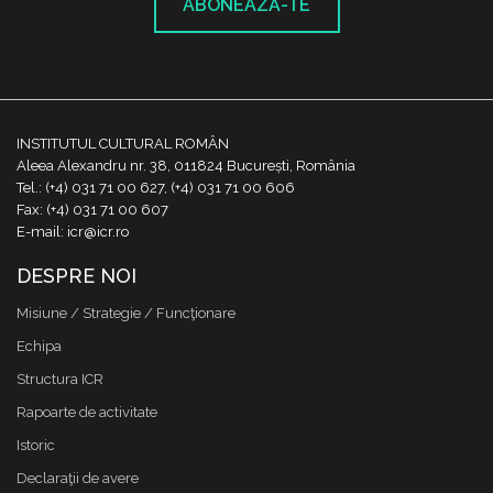
ABONEAZĂ-TE
INSTITUTUL CULTURAL ROMÂN
Aleea Alexandru nr. 38, 011824 București, România
Tel.: (+4) 031 71 00 627, (+4) 031 71 00 606
Fax: (+4) 031 71 00 607
E-mail: icr@icr.ro
DESPRE NOI
Misiune / Strategie / Funcţionare
Echipa
Structura ICR
Rapoarte de activitate
Istoric
Declaraţii de avere