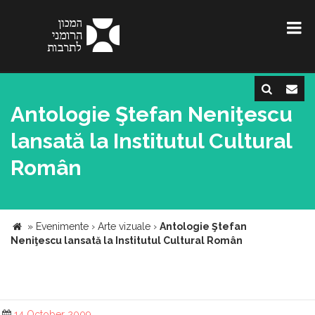
Antologie Ştefan Neniţescu
lansată la Institutul Cultural
Român
»
Evenimente
›
Arte vizuale
›
Antologie Ştefan
Neniţescu lansată la Institutul Cultural Român
14 October 2009