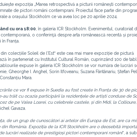
uiește expoziția „Marea retrospectivă a picturii românești contempo
 semnate de pictori români contemprani. Proiectul face parte din progr
rale a orașului Stockholm ce va avea loc pe 20 aprilie 2024.
epând cu ora 18:00
, în galeria ICR Stockholm. Evenimentul, curatoriat 
ă contemporană, o conferinţă despre arta românească recentă și proie
 în Franța.
in colecțiile Soleil de l'Est‟ este cea mai mare expoziție de pictură
ză în parteneriat cu Institutul Cultural Român, cuprinzând 100 de tabl
tablourile expuse în galeria ICR Stockholm se vor număra de lucrări
enie, Gheorghe I. Anghel, Sorin Ilfoveanu, Suzana Fântânariu, Ștefan Pe
 Constanțiu Mara.
ările ce vor fi expuse în Suedia au fost create în Fran
ț
a de 30 de pic
e-au trăit cu ocazia participării la rezidențele de artiști conduse de So
ez de pe Valea Loarei, cu celebrele castele, și din Midi, la Collioure,
Michel Gavaza.
ranța, de un grup de cunoscători ai artelor din Europa de Est, are ca mi
 din România. Expoziția de la ICR Stockholm are o deosebită importa
 de lucrări realizate de prestigioși pictori contemporani români
‟, a sub