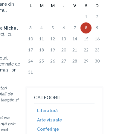
rane din
L
M
M
J
V
S
D
amul
1
2
3
4
5
6
7
8
9
de
Michel
cții cu
10
11
12
13
14
15
16
17
18
19
20
21
22
23
ouri,
24
25
26
27
28
29
30
 semnate de
lmuș, Ion
31
tori
leil de
CATEGORII
 leagăn și
Literatură
siune
Arte vizuale
nță prin
Conferinţe
liniat