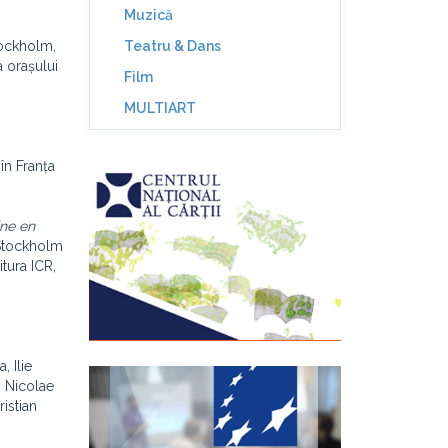
Muzică
tockholm,
Teatru & Dans
a orașului
Film
MULTIART
în Franța
ne en
 Stockholm
itura ICR,
, Ilie
, Nicolae
istian