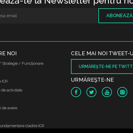
ază-te la Newsletter pentru no
ABONEAZĂ
RE NOI
CELE MAI NOI TWEET-U
/ Strategie / Funcţionare
URMĂREŞTE-NE PE TWITT
URMĂREŞTE-NE
a ICR
de activitate
i de avere
fundamentare cladire ICR