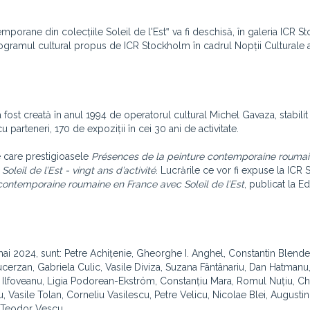
mporane din colecțiile Soleil de l'Est‟ va fi deschisă, în galeria ICR S
rogramul cultural propus de ICR Stockholm în cadrul Nopții Culturale 
 fost creată în anul 1994 de operatorul cultural Michel Gavaza, stabilit 
u parteneri, 170 de expoziții în cei 30 ani de activitate.
re care prestigioasele
Présences de la peinture contemporaine roumai
i
Soleil de l’Est - vingt ans d’activité
. Lucrările ce vor fi expuse la ICR
contemporaine roumaine en France avec Soleil de l’Est
, publicat la Ed
mai 2024, sunt: Petre Achițenie, Gheorghe I. Anghel, Constantin Blendea
cerzan, Gabriela Culic, Vasile Diviza, Suzana Fântânariu, Dan Hatmanu
Ilfoveanu, Ligia Podorean-Ekström, Constanțiu Mara, Romul Nuțiu, Chr
, Vasile Tolan, Corneliu Vasilescu, Petre Velicu, Nicolae Blei, Augustin
 Teodor Vescu.