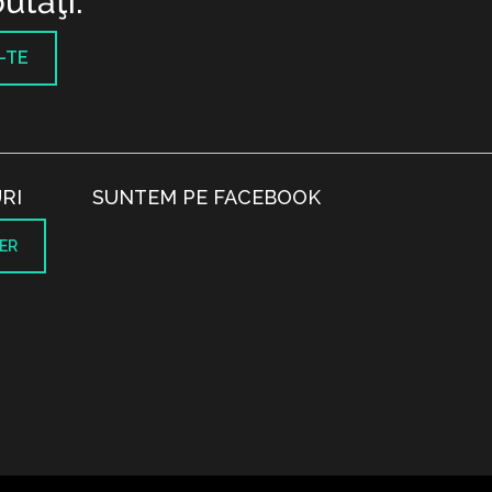
utăţi.
-TE
RI
SUNTEM PE FACEBOOK
ER