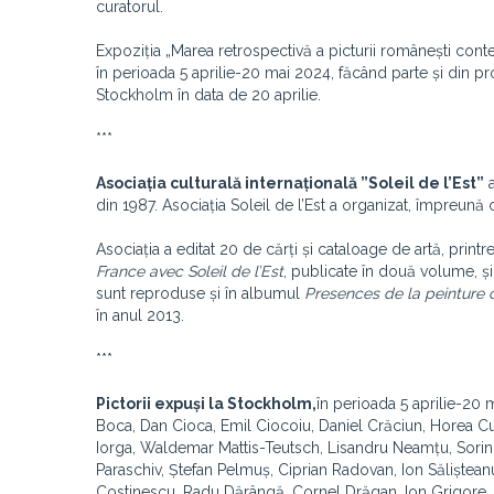
curatorul.
Expoziția „Marea retrospectivă a picturii românești conte
în perioada 5 aprilie-20 mai 2024, făcând parte și din p
Stockholm în data de 20 aprilie.
***
Asociația culturală internațională ”Soleil de l’Est”
a
din 1987. Asociația Soleil de l’Est a organizat, împreună c
Asociația a editat 20 de cărți și cataloage de artă, print
France avec Soleil de l’Est
, publicate în două volume, ș
sunt reproduse și în albumul
Presences de la peinture 
în anul 2013.
***
Pictorii expuși la Stockholm,
în perioada 5 aprilie-20 
Boca, Dan Cioca, Emil Ciocoiu, Daniel Crăciun, Horea Cu
Iorga, Waldemar Mattis-Teutsch, Lisandru Neamțu, Sorin 
Paraschiv, Ștefan Pelmuș, Ciprian Radovan, Ion Sălișteanu
Costinescu, Radu Dărângă, Cornel Drăgan, Ion Grigore,