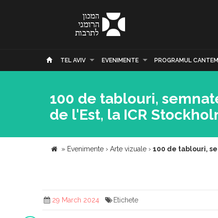
TEL AVIV
EVENIMENTE
PROGRAMUL CANTEM
100 de tablouri, semnate
de l'Est, la ICR Stockho
»
Evenimente
›
Arte vizuale
›
100 de tablouri, se
29 March 2024
Etichete