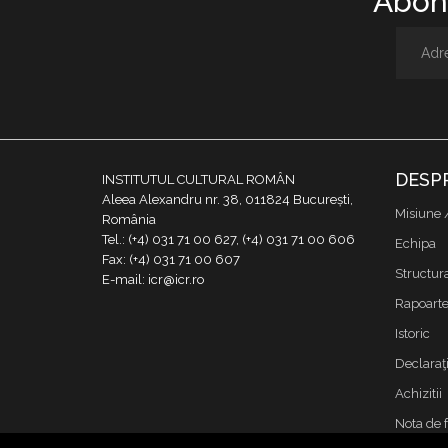
Abone
DESP
INSTITUTUL CULTURAL ROMÂN
Aleea Alexandru nr. 38, 011824 București,
Misiune 
România
Tel.: (+4) 031 71 00 627, (+4) 031 71 00 606
Echipa
Fax: (+4) 031 71 00 607
Structur
E-mail: icr@icr.ro
Rapoarte 
Istoric
Declaraţi
Achizitii
Nota de 