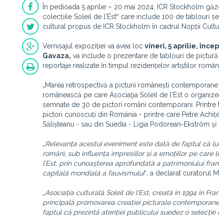
În pedioada
5 aprilie – 20 mai 2024,
ICR Stockholm
găzd
colecțiile Soleil de l'Est‟ care include 100 de tablouri
cultural propus de ICR Stockholm în cadrul Nopții Cultu
Vernisajul expoziției va avea loc
vineri, 5 aprilie, înc
Gavaza,
va include o prezentare de tablouri de pictur
reportaje realizate în timpul rezidențelor artiștilor români
„Marea retrospectivă a picturii românești contemporane d
românească pe care Asociaţia Soleil de l'Est o organizea
semnate de 30 de pictori români contemporani. Printre 
pictori cunoscuți din România - printre care Petre Achiț
Sălișteanu - sau din Suedia - Ligia Podorean-Ekström și
„
Relevanța acestui eveniment este dată de faptul că lucr
români, sub influența impresiilor și a emoțiilor pe care l
l’Est, prin cunoașterea aprofundată a patrimoniului franc
capitală mondială a fauvismului
‟, a declarat curatorul 
„
Asocia
ț
ia culturală Soleil de l’Est, creată în 1994 în F
principală promovarea creației picturale contemporane
faptul că prezintă atenției publicului suedez o selecție