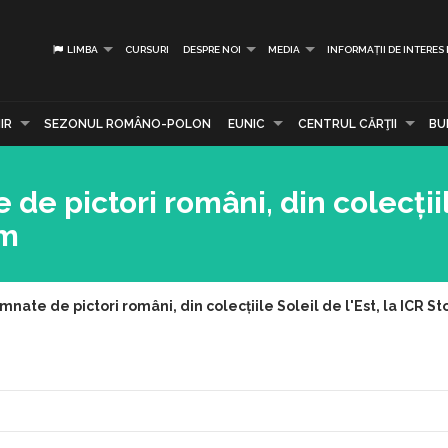
LIMBA
CURSURI
DESPRE NOI
MEDIA
INFORMAȚII DE INTERES
IR
SEZONUL ROMÂNO-POLON
EUNIC
CENTRUL CĂRŢII
BU
 de pictori români, din colecții
lm
mnate de pictori români, din colecțiile Soleil de l'Est, la ICR 