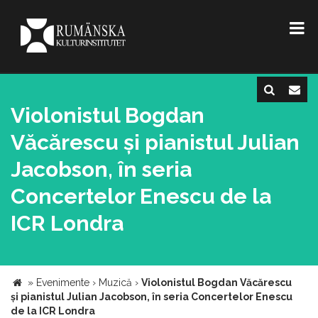
Violonistul Bogdan
Văcărescu și pianistul Julian
Jacobson, în seria
Concertelor Enescu de la
ICR Londra
»
Evenimente
›
Muzică
›
Violonistul Bogdan Văcărescu
și pianistul Julian Jacobson, în seria Concertelor Enescu
de la ICR Londra