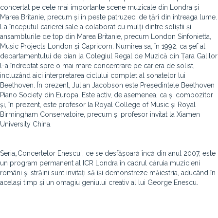
concertat pe cele mai importante scene muzicale din Londra și
Marea Britanie, precum și în peste patruzeci de țări din întreaga lume.
La începutul carierei sale a colaborat cu mulți dintre soliștii și
ansamblurile de top din Marea Britanie, precum London Sinfonietta,
Music Projects London și Capricorn. Numirea sa, în 1992, ca șef al
departamentului de pian la Colegiul Regal de Muzică din Țara Galilor
l-a îndreptat spre o mai mare concentrare pe cariera de solist,
incluzând aici interpretarea ciclului complet al sonatelor lui
Beethoven. În prezent, Julian Jacobson este Președintele Beethoven
Piano Society din Europa. Este activ, de asemenea, ca și compozitor
și, în prezent, este profesor la Royal College of Music și Royal
Birmingham Conservatoire, precum și profesor invitat la Xiamen
University China.
Seria„Concertelor Enescu”, ce se desfășoară încă din anul 2007, este
un program permanent al ICR Londra în cadrul căruia muzicieni
români şi străini sunt invitați să își demonstreze măiestria, aducând în
același timp și un omagiu geniului creativ al lui George Enescu.