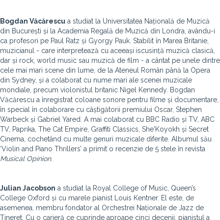
Bogdan Văcărescu
a studiat la Universitatea Națională de Muzică
din București și la Academia Regală de Muzică din Londra, avându-i
ca profesori pe Paul Ratz și Gyorgy Pauk. Stabilit în Marea Britanie,
muzicianul - care interpretează cu aceeași iscusință muzică clasică,
dar și rock, world music sau muzică de film - a cântat pe unele dintre
cele mai mari scene din lume, de la Ateneul Român până la Opera
din Sydney, și a colaborat cu nume mari ale scenei muzicale
mondiale, precum violonistul britanic Nigel Kennedy. Bogdan
Văcărescu a înregistrat coloane sonore pentru filme și documentare,
în special în colaborare cu câștigătorii premiului Oscar, Stephen
Warbeck și Gabriel Yared. A mai colaborat cu BBC Radio și TV, ABC
TV, Paprika, The Cat Empire, Graffiti Classics, She'Koyokh și Secret
Cinema, cochetând cu multe genuri muzicale diferite. Albumul său
‘Violin and Piano Thrillers’ a primit o recenzie de 5 stele în revista
Musical Opinion
.
Julian Jacobson
a studiat la Royal College of Music, Queen’s
College Oxford și cu marele pianist Louis Kentner. El este, de
asemenea, membru fondator al Orchestrei Naționale de Jazz de
Tineret. Cu o carieră ce cuprinde aproape cinci decenii, pianistul a