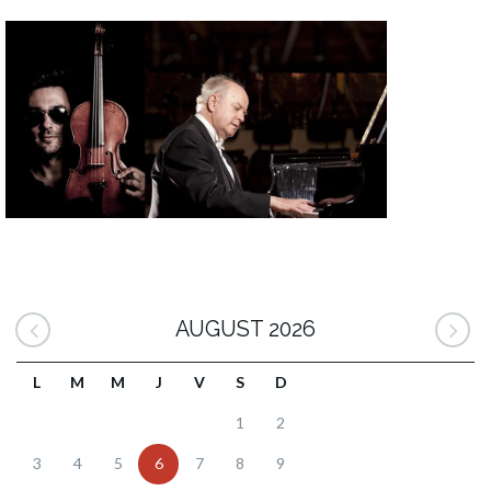
AUGUST 2026
L
M
M
J
V
S
D
1
2
3
4
5
6
7
8
9