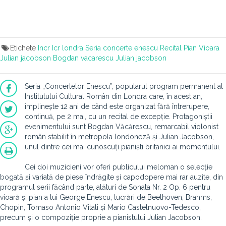
Etichete
Incr
Icr londra
Seria concerte enescu
Recital
Pian
Vioara
Julian jacobson
Bogdan vacarescu
Julian jacobson
Seria „Concertelor Enescu”, popularul program permanent al
Institutului Cultural Român din Londra care, în acest an,
împlinește 12 ani de când este organizat fără întrerupere,
continuă, pe 2 mai, cu un recital de excepție. Protagoniștii
evenimentului sunt Bogdan Văcărescu, remarcabil violonist
român stabilit în metropola londoneză și Julian Jacobson,
unul dintre cei mai cunoscuți pianiști britanici ai momentului.
Cei doi muzicieni vor oferi publicului meloman o selecție
bogată și variată de piese îndrăgite și capodopere mai rar auzite, din
programul serii făcând parte, alături de Sonata Nr. 2 Op. 6 pentru
vioară și pian a lui George Enescu, lucrări de Beethoven, Brahms,
Chopin, Tomaso Antonio Vitali și Mario Castelnuovo-Tedesco,
precum și o compoziție proprie a pianistului Julian Jacobson.