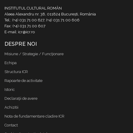
INSTITUTUL CULTURAL ROMÂN
Aleea Alexandru nr. 38, 011824 București, România
Tel.: (+4) 031 71 00 627, (+4) 031 71 00 606
Fax: (+4) 031 71 00 607
E-mail: icr@icr.ro
DESPRE NOI
Misiune / Strategie / Funcţionare
Echipa
Structura ICR
Rapoarte de activitate
Istoric
Declaraţii de avere
Achizitii
Nota de fundamentare cladire ICR
Contact