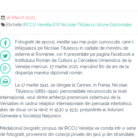
16 March 2021
Etichete
IRCCU Venetia
ICR
Nicolae Titulescu
Istorie
Diplomatie
Fotografii de epocă, inedite sau mai puţin cunoscute, care-l
înfăţişează pe Nicolae Titulescu în calitate de ministru de
externe al României, vor fi prezentate pe pagina Facebook a
Institutului Român de Cultură şi Cercetare Umanistică de la
Veneţia miercuri, 17 martie 2021, marcând 80 de ani de la
dispariţia marelui diplomat român.
La 17 martie 1941, se stingea la Cannes, în Franţa, Nicolae
Titulescu (1882–1941), personalitate recunoscută la nivel
internaţional, unul dintre arhitecţii prezervării sistemului de la
Versailles în cadrul relaţiilor internaţionale din perioada interbelică,
ales de două ori la rând, în 1930 şi 1931, preşedinte al Adunării
Generale a Societăţii Naţiunilor.
Medalionul biografic propus de IRCCU Veneția va consta într-o serie
de fotografii, provenind din colecţii private din ţară şi din străinătate,