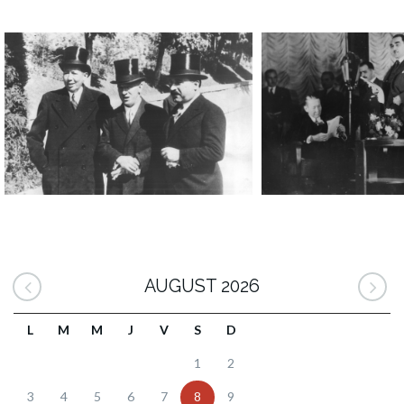
AUGUST 2026
L
M
M
J
V
S
D
1
2
3
4
5
6
7
8
9