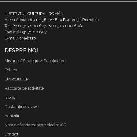
INSTITUTUL CULTURAL ROMÂN
Aleea Alexandru nr. 38, 011824 București, România
Tel.: (+4) 031 71 00 627, (+4) 031 71 00 606
Fax: (+4) 031 71 00 607
E-mail: icr@icr.ro
DESPRE NOI
Misiune / Strategie / Funcţionare
Echipa
Structura ICR
Rapoarte de activitate
Istoric
Declaraţii de avere
Achizitii
Nota de fundamentare cladire ICR
Contact