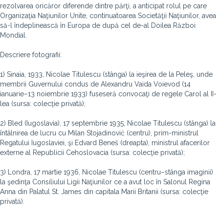
rezolvarea oricăror diferende dintre părţi, a anticipat rolul pe care
Organizaţia Naţiunilor Unite, continuatoarea Societăţii Naţiunilor, avea
să-l îndeplinească în Europa de după cel de-al Doilea Război
Mondial.
Descriere fotografii:
1) Sinaia, 1933, Nicolae Titulescu (stânga) la ieşirea de la Peleş, unde
membrii Guvernului condus de Alexandru Vaida Voievod (14
ianuarie–13 noiembrie 1933) fuseseră convocaţi de regele Carol al II-
lea (sursa: colecţie privată);
2) Bled (Iugoslavia), 17 septembrie 1935, Nicolae Titulescu (stânga) la
întâlnirea de lucru cu Milan Stojadinović (centru), prim-ministrul
Regatului Iugoslaviei, şi Edvard Beneš (dreapta), ministrul afacerilor
externe al Republicii Cehoslovacia (sursa: colecţie privată);
3) Londra, 17 martie 1936, Nicolae Titulescu (centru–stânga imaginii)
la şedinţa Consiliului Ligii Naţiunilor ce a avut loc în Salonul Regina
Anna din Palatul St. James din capitala Marii Britanii (sursa: colecţie
privată).