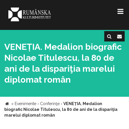
VENEȚIA. Medalion biografic
Nicolae Titulescu, la 80 de
ani de la dispariţia marelui
diplomat român
»
Evenimente
›
Conferinţe
›
VENEȚIA. Medalion
biografic Nicolae Titulescu, la 80 de ani de la dispariţia
marelui diplomat român