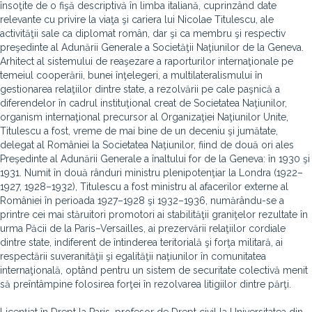
însoţite de o fişă descriptivă în limba italiană, cuprinzând date
relevante cu privire la viaţa şi cariera lui Nicolae Titulescu, ale
activităţii sale ca diplomat român, dar şi ca membru şi respectiv
preşedinte al Adunării Generale a Societăţii Naţiunilor de la Geneva.
Arhitect al sistemului de reaşezare a raporturilor internaţionale pe
temeiul cooperării, bunei înţelegeri, a multilateralismului în
gestionarea relaţiilor dintre state, a rezolvării pe cale paşnică a
diferendelor în cadrul instituţional creat de Societatea Naţiunilor,
organism internaţional precursor al Organizaţiei Naţiunilor Unite,
Titulescu a fost, vreme de mai bine de un deceniu şi jumătate,
delegat al României la Societatea Naţiunilor, fiind de două ori ales
Preşedinte al Adunării Generale a înaltului for de la Geneva: în 1930 şi
1931. Numit în două rânduri ministru plenipotenţiar la Londra (1922–
1927, 1928–1932), Titulescu a fost ministru al afacerilor externe al
României în perioada 1927–1928 şi 1932–1936, numărându-se a
printre cei mai stăruitori promotori ai stabilităţii graniţelor rezultate în
urma Păcii de la Paris–Versailles, ai prezervării relaţiilor cordiale
dintre state, indiferent de întinderea teritorială şi forţa militară, ai
respectării suveranităţii şi egalităţii naţiunilor în comunitatea
internaţională, optând pentru un sistem de securitate colectivă menit
să preîntâmpine folosirea forţei în rezolvarea litigiilor dintre părţi.