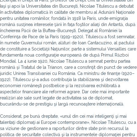
Licenţiat în Drept la Paris, profesor de Drept civil la Universitatea din
Iaşi şi apoi la Universitatea din Bucureşti, Nicolae Titulescu a debutat
în activitatea diplomatică în calitate de membru al Adunării Naţionale
pentru unitatea românilor, fondată în 1918 la Paris, unde emigraţia
română susţinea interesele ţării în faţa foştilor aliaţi din Antantă, după
încheierea Păcii de la Buftea–Bucureşti. Delegat al României la
Conferinţa de Pace de la Paris (1919–1920), Titulescu a fost semnatar,
în numele Guvernului român, alături de Ioan Cantacuzino, al pactului
de constituire a Societăţii Naţiunilor, parte a sistemului Versailles care
fundamenta noua configuraţie europeană de după Primul Război
Mondial. La 4 iunie 1920, Nicolae Titulescu a semnat pentru partea
română şi Tratatul de la Trianon, care a consfinţit din punct de vedere
juridic Unirea Transilvaniei cu România. Ca ministru de finanţe (1920–
1922), Titulescu şi-a adus contribuţia la stabilizarea şi dezvoltarea
economiei româneşti postbelice şi la rezolvarea echilibrată a
aspectelor financiare ale reformei agrare. Dar cele mai importante
realizări ale sale sunt legate de activitatea sa de diplomat,
bucurându-se de prestigiu şi largă recunoaştere internaţională.
Considerat, pe bună dreptate, «unul din cei mai inteligenţi şi mai
talentaţi diplomaţi ai Europei contemporane», Nicolae Titulescu, cu a
sa viziune de gestionare a raporturilor dintre state prin recursul la
politica de securitate colectivă şi la instrumentele diplomaţiei pentru