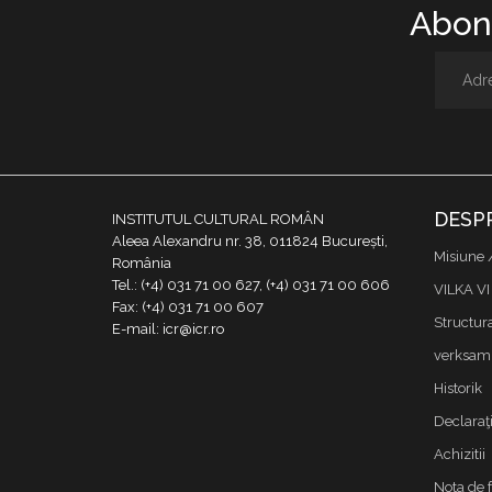
Abone
DESP
INSTITUTUL CULTURAL ROMÂN
Aleea Alexandru nr. 38, 011824 București,
Misiune 
România
Tel.: (+4) 031 71 00 627, (+4) 031 71 00 606
VILKA VI
Fax: (+4) 031 71 00 607
Structur
E-mail: icr@icr.ro
verksamh
Historik
Declaraţi
Achizitii
Nota de 