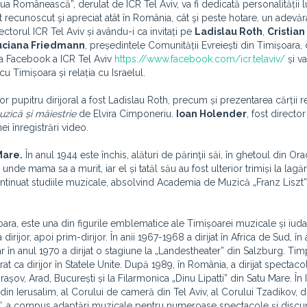
ua Românească”, derulat de ICR Tel Aviv, va fi dedicată personalității l
ist recunoscut şi apreciat atât în România, cât şi peste hotare, un adevăr
ctorul ICR Tel Aviv și avându-i ca invitați pe
Ladislau Roth
,
Cristian
uciana Friedmann
, președintele Comunității Evreiești din Timișoara, 
na Facebook a ICR Tel Aviv
https://www.facebook.com/icr.telaviv/
și v
 cu Timișoara și relația cu Israelul.
 pupitru dirijoral a fost Ladislau Roth, precum și prezentarea cărții r
zică și măiestrie
de Elvira Cimponeriu.
Ioan Holender
, fost directo
i înregistrări video.
Mare.
În anul 1944 este închis, alături de părinţii săi, în ghetoul din Ora
nde mama sa a murit, iar el și tatăl său au fost ulterior trimiși la lagă
ontinuat studiile muzicale, absolvind Academia de Muzică „Franz Liszt”
ara, este una din figurile emblematice ale Timișoarei muzicale și iuda
irijor, apoi prim-dirijor. În anii 1967-1968 a dirijat în Africa de Sud, în
în anul 1970 a dirijat o stagiune la „Landestheater” din Salzburg. Tim
crat ca dirijor în Statele Unite. După 1989, în România, a dirijat spectaco
ov, Arad, București și la Filarmonica „Dinu Lipatti” din Satu Mare. În I
 din Ierusalim, al Corului de cameră din Tel Aviv, al Corului Tzadikov, d
n”, a compus adaptări muzicale pentru numeroase spectacole și discur