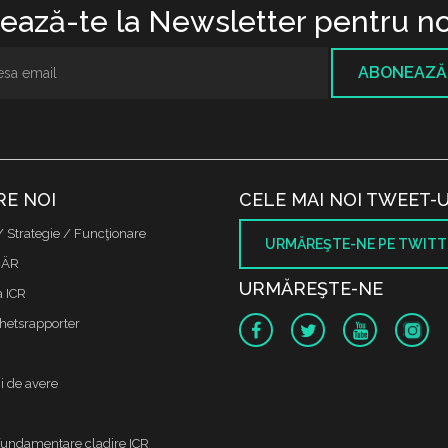
ază-te la Newsletter pentru no
ABONEAZĂ
RE NOI
CELE MAI NOI TWEET-U
/ Strategie / Funcţionare
URMĂREŞTE-NE PE TWITT
 ÄR
URMĂREŞTE-NE
a ICR
etsrapporter
i de avere
fundamentare cladire ICR