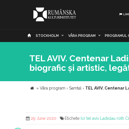
LIM
STOCKHOLM
VÅRA PROGRAM
PROGRAMUL 
TEL AVIV. Centenar Ladi
biografic și artistic, leg
»
Våra program
›
Samtal
›
TEL AVIV. Centenar Lad
29 June 2020
Etichete
Icr tel aviv
Ladislau roth
Cr