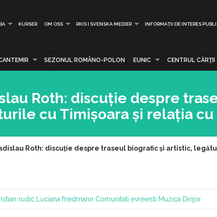
BA
KURSER
OM OSS
RKIS I SVENSKA MEDIER
INFORMAȚII DE INTERES PUBL
CANTEMIR
SEZONUL ROMÂNO-POLON
EUNIC
CENTRUL CĂRŢII
slau Roth: discuție despre tras
ăturile cu Timișoara și relația cu
islau Roth: discuție despre traseul biografic și artistic, legătur
istian rudic
Luciana friedmann
Comunitati evreiesti
Muzica
Dirijor