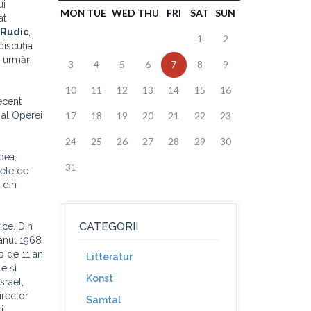
ui
MON
TUE
WED
THU
FRI
SAT
SUN
at
 Rudic
,
1
2
discuția
a urmări
3
4
5
6
7
8
9
10
11
12
13
14
15
16
ecent
r al Operei
17
18
19
20
21
22
23
24
25
26
27
28
29
30
dea,
31
rele de
 din
CATEGORII
ice. Din
 anul 1968
p de 11 ani
Litteratur
le și
Konst
srael,
irector
Samtal
i.