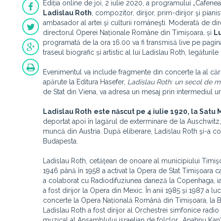
Ediția online de joi, 2 iulie 2020, a programului „Cafenea
Ladislau Roth
, compozitor, dirijor, prim-dirijor şi pian
ambasador al artei şi culturii româneşti. Moderată de dire
directorul Operei Naționale Române din Timișoara, și
L
programată de la ora 16.00 va fi transmisă live pe pagi
traseul biografic și artistic al lui Ladislau Roth, legăturile
Evenimentul va include fragmente din concerte la al căror
apărute la Editura Hasefer,
Ladislau Roth: un secol de mu
de Stat din Viena, va adresa un mesaj prin intermediul une
Ladislau Roth
este născut pe 4 iulie 1920, la Satu 
deportat apoi în lagărul de exterminare de la Auschwitz, u
muncă din Austria. După eliberare, Ladislau Roth şi-a c
Budapesta.
Ladislau Roth, cetăţean de onoare al municipiului Timişo
1946 până în 1958 a activat la Opera de Stat Timișoara ca d
a colaborat cu Radiodifuziunea daneză la Copenhaga, iar 
a fost dirijor la Opera din Mexic. În anii 1985 și 1987 a lu
concerte la Opera Națională Română din Timișoara, la Braș
Ladislau Roth a fost dirijor al Orchestrei simfonice radio
muzical al Ansamblului israelian de folclor „Anahnu Ka