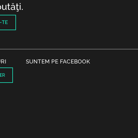
utăţi.
-TE
RI
SUNTEM PE FACEBOOK
ER