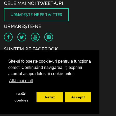
CELE MAI NOI TWEET-URI
URMĂREŞTE-NE PE TWITTER
URMĂREŞTE-NE
SUNTEM PE FACEBOOK
Site-ul folosește cookie-uri pentru a funcționa
corect. Continuând navigarea, iți exprimi
acordul asupra folosirii cookie-urilor.
Află mai mult
Setări
Refuz
Accept!
cookies