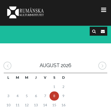
AUGUST 2026
L
M
M
J
V
S
D
1
2
3
4
5
6
7
8
9
10
11
12
13
14
15
16