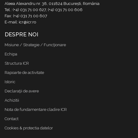
Aleea Alexandru nr. 38, 011824 București, România
Tel.: (+4) 031 71 00 627, (+4) 031 71 00 606
Fax: (+4) 031 71 00 607
E-mail: icr@icr.ro
DESPRE NOI
Misiune / Strategie / Funcţionare
Echipa
Structura ICR
Rapoarte de activitate
Istoric
Declaraţii de avere
Achizitii
Nota de fundamentare cladire ICR
Contact
Cookies & protectia datelor