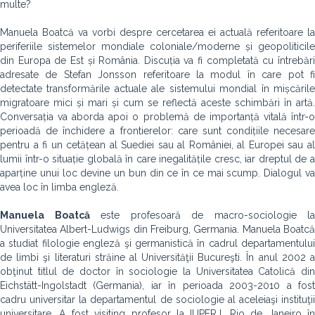
multe?
Manuela Boatcă va vorbi despre cercetarea ei actuală referitoare la
periferiile sistemelor mondiale coloniale/moderne și geopoliticile
din Europa de Est și România. Discuția va fi completată cu întrebări
adresate de Stefan Jonsson referitoare la modul în care pot fi
detectate transformările actuale ale sistemului mondial în mișcările
migratoare mici și mari și cum se reflectă aceste schimbări în artă.
Conversația va aborda apoi o problemă de importanță vitală într-o
perioadă de închidere a frontierelor: care sunt condițiile necesare
pentru a fi un cetățean al Suediei sau al României, al Europei sau al
lumii într-o situație globală în care inegalitățile cresc, iar dreptul de a
aparține unui loc devine un bun din ce în ce mai scump. Dialogul va
avea loc în limba engleză.
Manuela Boatcă
este profesoară de macro-sociologie la
Universitatea Albert-Ludwigs din Freiburg, Germania. Manuela Boatcă
a studiat filologie engleză şi germanistică în cadrul departamentului
de limbi şi literaturi străine al Universităţii Bucureşti. În anul 2002 a
obţinut titlul de doctor în sociologie la Universitatea Catolică din
Eichstätt-Ingolstadt (Germania), iar în perioada 2003-2010 a fost
cadru universitar la departamentul de sociologie al aceleiaşi instituţii
universitare. A fost visiting profesor la IUPERJ, Rio de Janeiro în