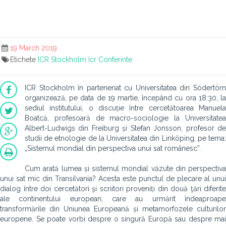
19 March 2019
Etichete
ICR Stockholm
Icr
Conferinte
ICR Stockholm în parteneriat cu Universitatea din Södertörn
organizează, pe data de 19 martie, începând cu ora 18:30, la
sediul institutului, o discuție între cercetătoarea Manuela
Boatcă,
profesoară de macro-sociologie la Universitatea
Albert-Ludwigs din Freiburg și Stefan Jonsson, profesor de
studii de etnologie de la Universitatea din Linköping, pe tema:
„Sistemul mondial din perspectiva unui sat românesc”.
Cum arată lumea și sistemul mondial văzute din perspectiva
unui sat mic din Transilvania? Acesta este punctul de plecare al unui
dialog între doi cercetători şi scriitori proveniți din două ţări diferite
ale continentului european, care au urmărit îndeaproape
transformările din Uniunea Europeană și metamorfozele culturilor
europene. Se poate vorbi despre o singură Europă sau despre mai