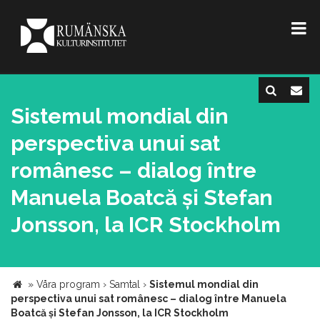
Sistemul mondial din
perspectiva unui sat
românesc – dialog între
Manuela Boatcă și Stefan
Jonsson, la ICR Stockholm
»
Våra program
›
Samtal
›
Sistemul mondial din
perspectiva unui sat românesc – dialog între Manuela
Boatcă și Stefan Jonsson, la ICR Stockholm