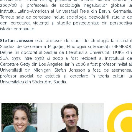
2007/08 și profesoară de sociologia inegalităților globale la
Institutul Latino-American al Universității Freie din Berlin, Germania.
Temele sale de cercetare includ sociologia dezvoltării, studiile de
gen, cercetarea violenţei şi studiile postcoloniale din perspectiva
istoriei comparate.
Stefan Jonsson
este profesor de studii de etnologie la Institutu
Suedez de Cercetare a Migrației, Etnologiei și Societății (REMESO).
Deține un doctorat al Secției de Literatură a Universității DUKE din
SUA, 1997. Între 1998 și 2000 a fost rezident al Institutului de
Cercetare Getty din Los Angeles, iar în 2006 a fost profesor invitat al
Universității din Michigan. Stefan Jonsson a fost, de asemenea,
profesor asociat de estetică și cercetare în teoria culturii la
Universitatea din Södertörn, Suedia.