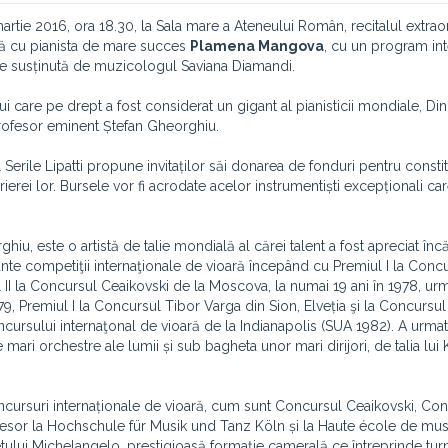
rtie 2016, ora 18.30, la Sala mare a Ateneului Român, recitalul extrao
 cu pianista de mare succes
Plamena Mangova
, cu un program int
re susținută de muzicologul Saviana Diamandi.
are pe drept a fost considerat un gigant al pianisticii mondiale, Dinu 
i profesor eminent Ștefan Gheorghiu.
lul Serile Lipatti propune invitaților săi donarea de fonduri pentru consti
ierei lor. Bursele vor fi acrodate acelor instrumentiști excepționali ca
ghiu, este o artistă de talie mondială al cărei talent a fost apreciat înc
nte competiţii internaţionale de vioară începând cu Premiul I la Concu
 II la Concursul Ceaikovski de la Moscova, la numai 19 ani în 1978, ur
979, Premiul I la Concursul Tibor Varga din Sion, Elveția şi la Concursu
oncursului internaţonal de vioară de la Indianapolis (SUA 1982). A urma
 mari orchestre ale lumii și sub bagheta unor mari dirijori, de talia lui
oncursuri internaționale de vioară, cum sunt Concursul Ceaikovski, Co
esor la Hochschule für Musik und Tanz Köln și la Haute école de mus
etului Michelangelo, prestigioasă formație camerală ce întreprinde tur