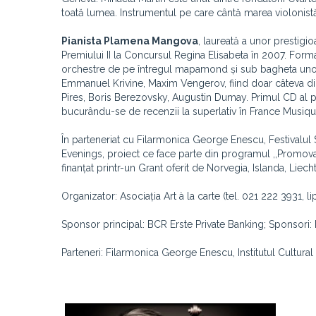
toată lumea. Instrumentul pe care cântă marea violonist
Pianista Plamena Mangova
, laureată a unor prestigi
Premiului II la Concursul Regina Elisabeta în 2007. Forma
orchestre de pe întregul mapamond și sub bagheta unor m
Emmanuel Krivine, Maxim Vengerov, fiind doar câteva di
Pires, Boris Berezovsky, Augustin Dumay. Primul CD al pia
bucurându-se de recenzii la superlativ în France Musi
În parteneriat cu Filarmonica George Enescu, Festivalul S
Evenings, proiect ce face parte din programul ,,Promovarea
finanțat printr-un Grant oferit de Norvegia, Islanda, Liec
Organizator: Asociația Art à la carte (tel. 021 222 3931,
Sponsor principal: BCR Erste Private Banking; Sponsori: 
Parteneri: Filarmonica George Enescu, Institutul Cultur