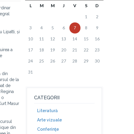
L
M
M
J
V
S
D
rdinar
egral
1
2
3
4
5
6
7
8
9
Lipatti, și
10
11
12
13
14
15
16
tuirea a
17
18
19
20
21
22
23
re
24
25
26
27
28
29
30
31
ă din
rsul de la
mat de
l Regina
CATEGORII
t o
 Kurt Masur
Literatură
Arte vizuale
ncursul
ique din
Conferinţe
nee în