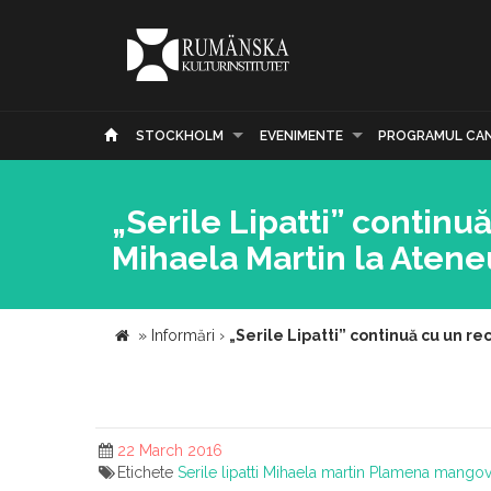
STOCKHOLM
EVENIMENTE
PROGRAMUL CA
„Serile Lipatti” continuă
Mihaela Martin la Aten
»
Informări
›
„Serile Lipatti” continuă cu un re
22 March 2016
Etichete
Serile lipatti
Mihaela martin
Plamena mangov