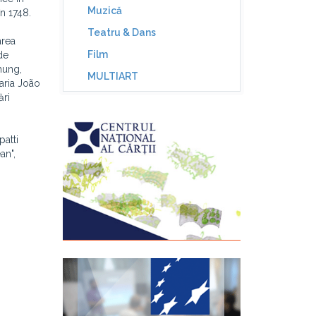
Muzică
n 1748.
Teatru & Dans
area
Film
de
hung,
MULTIART
aria João
ări
patti
an",