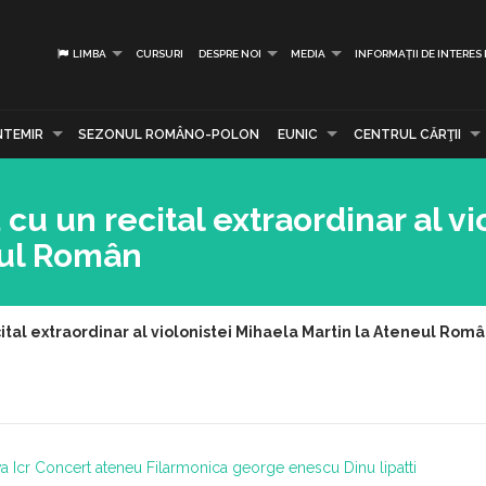
LIMBA
CURSURI
DESPRE NOI
MEDIA
INFORMAȚII DE INTERES
NTEMIR
SEZONUL ROMÂNO-POLON
EUNIC
CENTRUL CĂRŢII
 cu un recital extraordinar al vi
eul Român
cital extraordinar al violonistei Mihaela Martin la Ateneul Rom
a
Icr
Concert ateneu
Filarmonica george enescu
Dinu lipatti