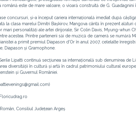
ă română este de mare valoare, o vioară construită de G. Guadagnini î
oase concursuri, și-a început cariera internațională imediat după câștig
tă la clasa marelui Dimitri Bașkirov, Mangova cântă în prezent alături 
ari personalități ale artei dirijorale, Sir Colin Davis, Myung-whun C
ntre acestea. Printre partenerii săi de muzică de cameră se numără M
nistei a primit premiul Diapason d'Or în anul 2007, celelalte înregistr
que, Diapason și Gramophone.
erile Lipatti continuă secțiunea sa internațională sub denumirea de Li
 diversității în cultură și artă în cadrul patrimoniului cultural europe
htenstein și Guvernul României.
 lipattievenings@gmail.com)
Floricudrag.ro
al Român, Consiliul Județean Argeș