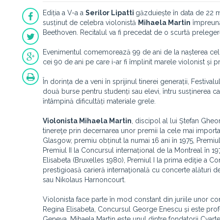
Ediția a V-a a
Serilor Lipatti
găzduiește în data de 22 ma
susținut de celebra violonistă
Mihaela Martin
împreună
Beethoven. Recitalul va fi precedat de o scurtă prelege
Evenimentul comemorează 99 de ani de la nașterea celui c
cei 90 de ani pe care i-ar fi împlinit marele violonist ș
În dorința de a veni în sprijinul tinerei generații, Festiva
două burse pentru studenți sau elevi, întru susținerea car
întâmpină dificultăți materiale grele.
Violonista Mihaela Martin
, discipol al lui Ștefan Gheor
tinereţe prin decernarea unor premii la cele mai importa
Glasgow, premiu obținut la numai 16 ani în 1975, Premiul
Premiul II la Concursul internațional de la Montreal în 1
Elisabeta (Bruxelles 1980), Premiul I la prima ediţie a C
prestigioasă carieră internaţională cu concerte alături de
sau Nikolaus Harnoncourt.
Violonista face parte în mod constant din juriile unor c
Regina Elisabeta, Concursul George Enescu și este prof
Geneva. Mihaela Martin este unul dintre fondatorii Cvart