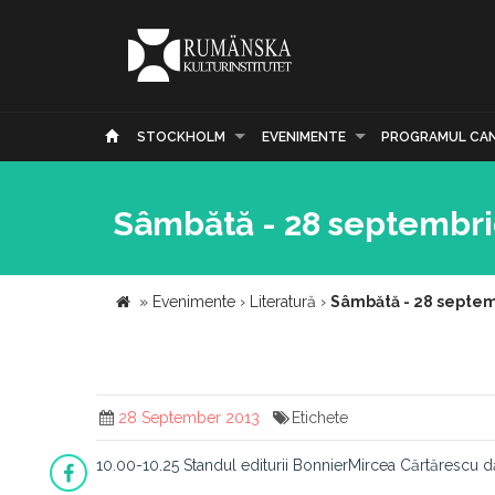
STOCKHOLM
EVENIMENTE
PROGRAMUL CA
Sâmbătă - 28 septembr
»
Evenimente
›
Literatură
›
Sâmbătă - 28 septe
28 September 2013
Etichete
10.00-10.25 Standul editurii BonnierMircea Cărtărescu d