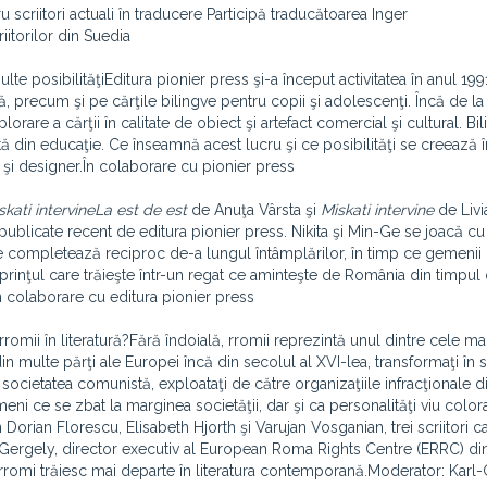
u scriitori actuali în traducere Participă traducătoarea Inger
iitorilor din Suedia
 posibilităţiEditura pionier press şi-a început activitatea în anul 19
ă, precum şi pe cărţile bilingve pentru copii şi adolescenţi. Încă de la
lorare a cărţii în calitate de obiect şi artefact comercial şi cultural. Bi
tă din educaţie. Ce înseamnă acest lucru şi ce posibilităţi se creează în
 şi designer.În colaborare cu pionier press
skati intervine
La est de est
de Anuţa Vârsta şi
Miskati intervine
de Livi
 publicate recent de editura pionier press. Nikita şi Min-Ge se joacă cu
se completează reciproc de-a lungul întâmplărilor, în timp ce gemenii 
inţul care trăieşte într-un regat ce aminteşte de România din timpul d
În colaborare cu editura pionier press
rromii în literatură?Fără îndoială, rromii reprezintă unul dintre cele m
 multe părţi ale Europei încă din secolul al XVI-lea, transformaţi în s
e societatea comunistă, exploataţi de către organizaţiile infracţionale 
meni ce se zbat la marginea societăţii, dar şi ca personalităţi viu colora
 Dorian Florescu, Elisabeth Hjorth şi Varujan Vosganian, trei scriitori c
iu Gergely, director executiv al European Roma Rights Centre (ERRC) di
rromi trăiesc mai departe în literatura contemporană.Moderator: Karl