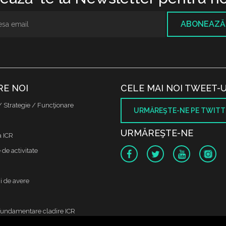
ABONEAZĂ
RE NOI
CELE MAI NOI TWEET-U
/ Strategie / Funcţionare
URMĂREŞTE-NE PE TWITT
URMĂREŞTE-NE
a ICR
de activitate
i de avere
fundamentare cladire ICR