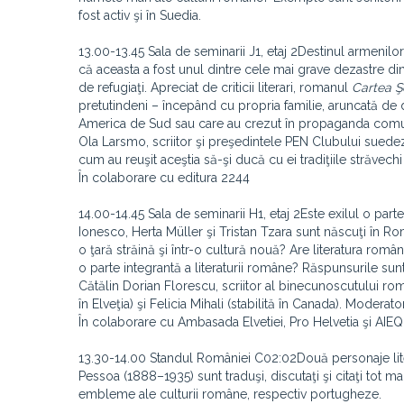
fost activ şi în Suedia.
13.00-13.45 Sala de seminarii J1, etaj 2Destinul armenil
că aceasta a fost unul dintre cele mai grave dezastre d
de refugiaţi. Apreciat de criticii literari, romanul
Cartea Ş
pretutindeni – începând cu propria familie, aruncată de des
America de Sud sau care au crezut în propaganda comuni
Ola Larsmo, scriitor şi preşedintele PEN Clubului suedez 
cum au reuşit aceştia să-şi ducă cu ei tradiţiile străvec
În colaborare cu editura 2244
14.00-14.45 Sala de seminarii H1, etaj 2Este exilul o part
Ionesco, Herta Müller şi Tristan Tzara sunt născuţi în Ro
o ţară străină şi într-o cultură nouă? Are literatura român
o parte integrantă a literaturii române? Răspunsurile sunt o
Cătălin Dorian Florescu, scriitor al binecunoscutului r
în Elveţia) şi Felicia Mihali (stabilită în Canada). Mode
În colaborare cu Ambasada Elvetiei, Pro Helvetia şi AIEQ
13.30-14.00 Standul României C02:02Două personaje lite
Pessoa (1888–1935) sunt traduşi, discutaţi şi citaţi tot m
embleme ale culturii române, respectiv portugheze.