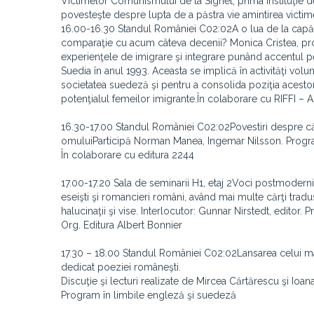
Victimelor Comunismului de la Sighet, prima instituţie d
povesteşte despre lupta de a păstra vie amintirea victi
16.00-16.30 Standul României C02:02A o lua de la capăt 
comparaţie cu acum câteva decenii? Monica Cristea, pro
experienţele de imigrare şi integrare punând accentul p
Suedia în anul 1993. Aceasta se implică în activităţi vol
societatea suedeză şi pentru a consolida poziţia acestora
potenţialul femeilor imigrante.În colaborare cu RIFFI – 
16.30-17.00 Standul României C02:02Povestiri despre căut
omuluiParticipă Norman Manea, Ingemar Nilsson. Progr
În colaborare cu editura 2244
17.00-17.20 Sala de seminarii H1, etaj 2Voci postmodern
eseişti şi romancieri români, având mai multe cărţi trad
halucinaţii şi vise. Interlocutor: Gunnar Nirstedt, editor
Org. Editura Albert Bonnier
17.30 – 18.00 Standul României C02:02Lansarea celui ma
dedicat poeziei româneşti.
Discuţie şi lecturi realizate de Mircea Cărtărescu şi Ioana
Program în limbile engleză şi suedeză