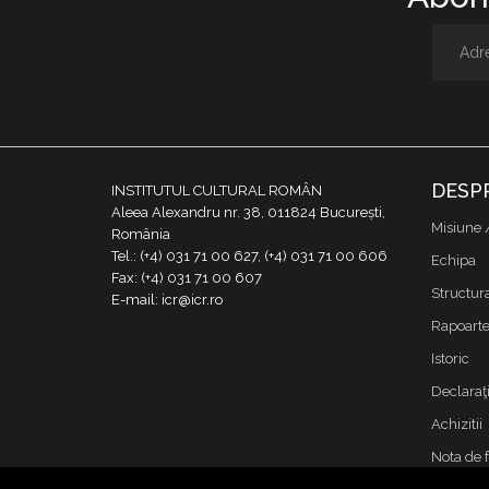
DESP
INSTITUTUL CULTURAL ROMÂN
Aleea Alexandru nr. 38, 011824 București,
Misiune 
România
Tel.: (+4) 031 71 00 627, (+4) 031 71 00 606
Echipa
Fax: (+4) 031 71 00 607
Structur
E-mail: icr@icr.ro
Rapoarte 
Istoric
Declaraţi
Achizitii
Nota de 