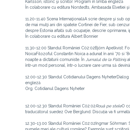
Karlsson, istoric şi scriitor. Program în limba engleză
În colaborare cu editura Norstedts, Ambasada Elvetiei şi
11.20-11.40 Scena InternaţionalăA scrie despre şi sub opr
de mai mulţi ani din spatele Cortinei de Fier, sub cenzură
despre Estonia aflată sub ocupaţie, descrie oprimarea, 
În colaborare cu editura Albert Bonnier
11.30-12.00 Standul României C02:02Björn Apelkvist: For
NoicaFilozoful Constantin Noica a adunat în anii ’70 si ’8
noapte a dictaturii comuniste. În
Jurnalul de la Păltiniş
al
într-un mod personal, într-o lucrare care urma să devin
12.00-12.30 Standul Cotidianului Dagens NyheterDialog
engleză
Org. Cotidianul Dagens Nyheter
12.00-12.30 Standul României C02:02
Rouă pe stele
O co
traducătorul suedez Ove Berglund. Discuția va fi urmată
12.30-13.00 Standul României C02:02Ingmar Söhrman: Scrii
numele mari ale culturii române? Exemple sunt scriitorii