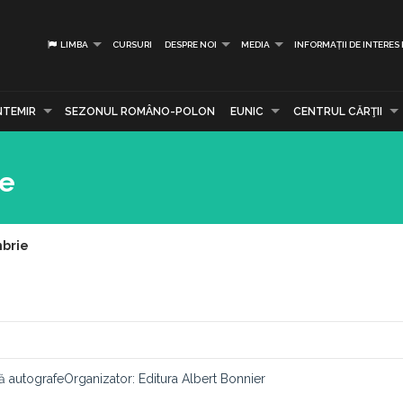
LIMBA
CURSURI
DESPRE NOI
MEDIA
INFORMAȚII DE INTERES
NTEMIR
SEZONUL ROMÂNO-POLON
EUNIC
CENTRUL CĂRŢII
ie
mbrie
ă autografeOrganizator: Editura Albert Bonnier