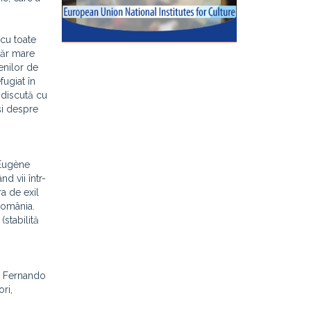
 cu toate
măr mare
enilor de
fugiat în
 discută cu
şi despre
 Eugène
d vii într-
ra de exil
 România.
(stabilită
şi Fernando
ri,