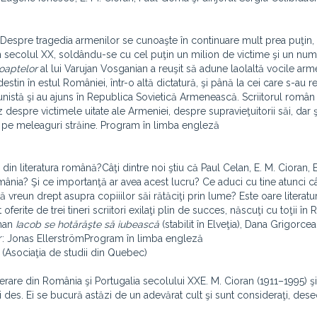
orDespre tragedia armenilor se cunoaşte în continuare mult prea puţin,
in secolul XX, soldându-se cu cel puţin un milion de victime şi un nu
oaptelor
al lui Varujan Vosganian a reuşit să adune laolaltă vocile arm
tin în estul României, într-o altă dictatură, şi până la cei care s-au re
stă şi au ajuns în Republica Sovietică Armenească. Scriitorul român
despre victimele uitate ale Armeniei, despre supravieţuitorii săi, dar 
hi pe meleaguri străine. Program în limba engleză
e din literatura română?Câţi dintre noi ştiu că Paul Celan, E. M. Cioran,
mânia? Şi ce importanţă ar avea acest lucru? Ce aduci cu tine atunci cân
ă vreun drept asupra copiiilor săi rătăciţi prin lume? Este oare literatu
ferite de trei tineri scriitori exilaţi plin de succes, născuţi cu toţii în
oman
Iacob se hotărăşte să iubească
(stabilit în Elveţia), Dana Grigorcea 
rator: Jonas EllerströmProgram în limba engleză
 (Asociaţia de studii din Quebec)
rare din România şi Portugalia secolului XXE. M. Cioran (1911–1995) 
ai des. Ei se bucură astăzi de un adevărat cult şi sunt consideraţi, deseo