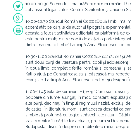
10.00–10.30 Scena de literaturăScriitorii mei români: Patr
JohanssonOrganizator: Centrul Scriitorilor și Uniunea Scr
10.00-10.30 Standul României C02:02Două limbi, mai multe
accent atât pe cărţile de autor și tipografia experimental
aceasta a folosit activitatea editorială ca platformă de exp
este pentru mulţi dintre copiii de astăzi o parte integran
dintre mai multe limbi? Participă Arina Stoenescu, editor
10.30-11.00 Standul României C02:02
La est de est
şi
Mi
sunt două cărţi de literatură pentru copii şi adolescenţi
în două limbi complet diferite, română si coreeană, şi 
Kati o ajută pe Cenuşăreasa sa-şi găsească mai repede pr
ceauşiste. Participă Arina Stoenescu, editor şi designer.
11.00-11.45 Sala de seminarii H1, etaj 1Cum sunt descrişi 
popoare din lume: alungaţi în mod constant, expulzaţi din
alte părţi, decimaţi în timpul regimului nazist, excluşi d
de astăzi. În literatură, rromii sunt adesea descrişi ca oa
simbioză profundă cu legile străvechi ale naturii. Cătălin
viata rromilor în cărţile lor actuale, precum și Dezider
Budapesta, discută despre cum diferitele mituri despre 