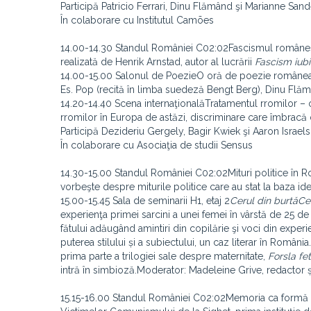
Participă Patricio Ferrari, Dinu Flămând şi Marianne San
În colaborare cu Institutul Camões
14.00-14.30 Standul României C02:02Fascismul românesc
realizată de Henrik Arnstad, autor al lucrării
Fascism iubi
14.00-15.00 Salonul de PoezieO oră de poezie româneas
Es. Pop (recită în limba suedeză Bengt Berg), Dinu Flă
14.20-14.40 Scena internaţionalăTratamentul rromilor –
rromilor în Europa de astăzi, discriminare care îmbracă 
Participă Dezideriu Gergely, Bagir Kwiek şi Aaron Israe
În colaborare cu Asociaţia de studii Sensus
14.30-15.00 Standul României C02:02Mituri politice în 
vorbeşte despre miturile politice care au stat la baza i
15.00-15.45 Sala de seminarii H1, etaj 2
Cerul din burtă
Ce
experienţa primei sarcini a unei femei în vârstă de 25 de 
fătului adăugând amintiri din copilărie şi voci din exper
puterea stilului și a subiectului, un caz literar în Român
prima parte a trilogiei sale despre maternitate,
Forsla fet
intră în simbioză.Moderator: Madeleine Grive, redactor 
15.15-16.00 Standul României C02:02Memoria ca formă de 