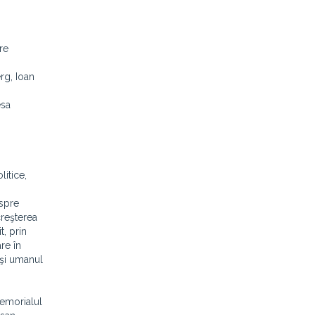
re
rg, Ioan
esa
itice,
espre
creşterea
t, prin
re în
 şi umanul
Memorialul