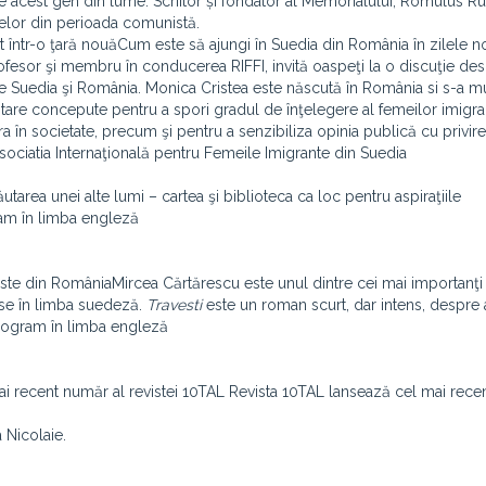
e acest gen din lume. Scriitor și fondator al Memorialului, Romulus R
melor din perioada comunistă.
într-o ţară nouăCum este să ajungi în Suedia din România în zilele no
fesor şi membru în conducerea RIFFI, invită oaspeţi la o discuţie de
e Suedia şi România. Monica Cristea este născută în România si s-a mu
untare concepute pentru a spori gradul de înţelegere al femeilor imigra
 în societate, precum şi pentru a senzibiliza opinia publică cu privire
Asociatia Internaţională pentru Femeile Imigrante din Suedia
area unei alte lumi – cartea şi biblioteca ca loc pentru aspiraţiile
am în limba engleză
iste din RomâniaMircea Cărtărescu este unul dintre cei mai importanţi 
use în limba suedeză.
Travesti
este un roman scurt, dar intens, despre a
. Program în limba engleză
i recent număr al revistei 10TAL Revista 10TAL lansează cel mai rece
 Nicolaie.