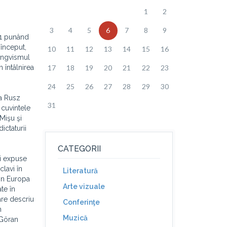
1
2
3
4
5
6
7
8
9
91 punând
 început,
10
11
12
13
14
15
16
lingvismul
 întâlnirea
17
18
19
20
21
22
23
24
25
26
27
28
29
30
a Rusz
31
 cuvintele
Mişu şi
ictaturii
CATEGORII
ai expuse
clavi în
Literatură
din Europa
Arte vizuale
te în
are descriu
Conferinţe
n
Muzică
-Göran