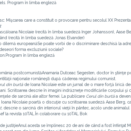
dels. Program în limba engleză
: Mişcarea care a constituit o provocare pentru secolul XX Prezenta
t
căIoana Nicolaie (recită în limba suedeză Inger Johansson), Aase Be
mând (recită în limba suedeză Jonas Elvander)
 o dilemă europeanăSe poate vorbi de o discriminare deschisă la adr
deseori forma excluziunii sociale?
lson.Program în limba engleză
România postcomunistăAnamaria Dutceac Segesten, doctor în ştiinţe pol
dentităţii naţionale româneşti după căderea regimului comunist.
rul din burtă
de Ioana Nicolaie este un jurnal de o mare forţă lirică d
ani. Scriitoarea descrie în imagini indrăzneţe modificările corpului şi 
ienţele de sarcină ale altor femei. La publicare
Cerul din burtă
a deveni
ia. Ioana Nicolaie poartă o discuţie cu scriitoarea suedeză Aase Berg, ca
t
, descrie o sarcină din interiorul vieţii în pântec, acolo unde animalul
șef la revista 10TAL.În colaborare cu 10TAL Bok
justiţieAnul acesta se împlinesc 20 de ani de când a fost înfiinţat 