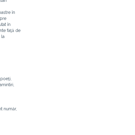
usan
astre în
spre
tat în
nte faţă de
 la
poeţi,
mintiri,
nt număr,