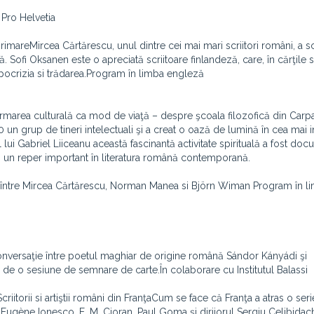
 Pro Helvetia
imareMircea Cărtărescu, unul dintre cei mai mari scriitori români, a s
. Sofi Oksanen este o apreciată scriitoare finlandeză, care, în cărţile 
ipocrizia si trădarea.Program în limba engleză
marea culturală ca mod de viaţă – despre şcoala filozofică din Carpaţ
0 un grup de tineri intelectuali şi a creat o oază de lumină în cea mai 
 lui Gabriel Liiceanu această fascinantă activitate spirituală a fost do
ă un reper important în literatura română contemporană.
 între Mircea Cărtărescu, Norman Manea si Björn Wiman Program în l
nversaţie între poetul maghiar de origine română Sándor Kányádi şi
 de o sesiune de semnare de carte.În colaborare cu Institutul Balassi
torii si artiştii români din FranţaCum se face că Franţa a atras o seri
 Eugène Ionesco, E. M. Cioran, Paul Goma şi dirijorul Sergiu Celibidac