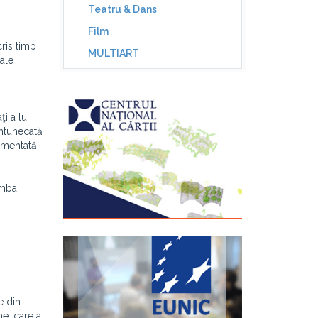
Teatru & Dans
Film
cris timp
MULTIART
sale
i a lui
intunecată
cumentată
imba
e din
he, care a