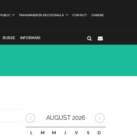
 PUBLIC
TRANSPARENȚĂ DECIZIONALĂ
CONTACT
CARIERE
BURSE
INFORMĂRI
AUGUST 2026
L
M
M
J
V
S
D