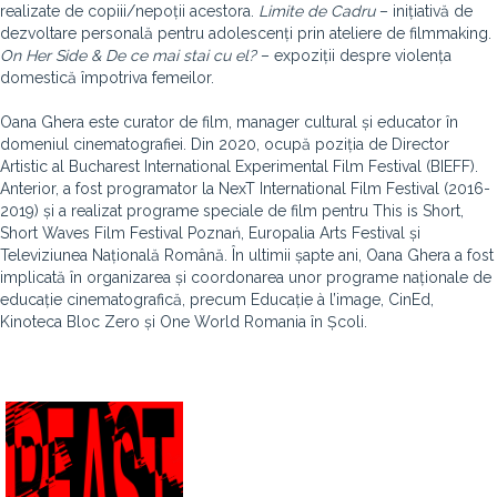
realizate de copiii/nepoții acestora.
Limite de Cadru
– inițiativă de
dezvoltare personală pentru adolescenți prin ateliere de filmmaking.
On Her Side & De ce mai stai cu el?
– expoziții despre violența
domestică împotriva femeilor.
Oana Ghera este curator de film, manager cultural și educator în
domeniul cinematografiei. Din 2020, ocupă poziția de Director
Artistic al Bucharest International Experimental Film Festival (BIEFF).
Anterior, a fost programator la NexT International Film Festival (2016-
2019) și a realizat programe speciale de film pentru This is Short,
Short Waves Film Festival Poznań, Europalia Arts Festival și
Televiziunea Națională Română. În ultimii șapte ani, Oana Ghera a fost
implicată în organizarea și coordonarea unor programe naționale de
educație cinematografică, precum Educație à l’image, CinEd,
Kinoteca Bloc Zero și One World Romania în Școli.