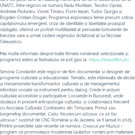
UNATC. Între regizori se numără Radu Muntean, Teodor Oprea,
Andreea Păduraru, Viorel Timaru, Florin Iepan, Tudor Giurgiu și
Bogdan-Cristian Drăgan. Programul explorează teme precum critica
capitalismului emergent, criza de identitate și libertatea proaspăt
câștigată, oferind un portret multifațetat al perioadei turbulente de
tranziție care a urmat căderii regimului dictatorial al lui Nicolae
Ceaușescu.
Mai multe informații despre toate filmele românești selecționate și
programul extins al festivalului se pot găsi la:
https://beastfilm.pt/
.
Simona Constantin este regizor de film documentar și designer de
programe culturale și educaționale. Tematic, este interesată de eticile
și mecanismele transformărilor culturale și de managementul
intimității sociale ca instrument pentru dialog. Crede în acțiuni
culturale accesibile și participative. Locuiește în București, unde
studiază în prezent antropologia culturală, și colaborează frecvent
cu Asociația Culturală Contrasens din Timișoara. Primul său
lungmetraj documentar,
Caliu: Nicidecum altceva, ce să fac
altceva?
, susținut de CNC România și Al-Jazeera, va fi lansat în 2025.
Printre proiectele sale recente se numără:
Crescut pe Muzică
–
program ce promovează moștenirea lăutarilor români prin materiale