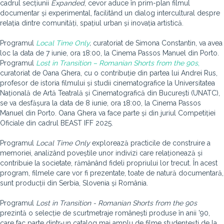
cadrul secțiunii
Expanded
, cevor aduce în prim-plan filmul
documentar și experimental, facilitând un dialog intercultural despre
relația dintre comunități, spațiul urban și inovația artistică.
Programul
Local Time Only
,
curatoriat de Simona Constantin, va avea
loc la data de 7 iunie, ora 18:00, la Cinema Passos Manuel din Porto.
Programul
Lost in Transition – Romanian Shorts from the 90s
,
curatoriat de Oana Ghera, cu o contribuție din partea lui Andrei Rus,
profesor de istoria filmului și studii cinematografice la Universitatea
Națională de Artă Teatrală și Cinematografică din București (UNATC),
se va desfășura la data de 8 iunie, ora 18:00, la Cinema Passos
Manuel din Porto. Oana Ghera va face parte și din juriul Competiției
Oficiale din cadrul BEAST IFF 2025.
Programul
Local Time Only
explorează practicile de construire a
memoriei, analizând poveștile unor indivizi care relaționează și
contribuie la societate, rămânând fideli propriului lor trecut. În acest
program, filmele care vor fi prezentate, toate de natură documentară,
sunt producții din Serbia, Slovenia și România.
Programul
Lost in Transition - Romanian Shorts from the 90s
prezintă o selecție de scurtmetraje românești produse în anii '90,
care fac parte dintr-un catalog mai amplu de filme studențești de la