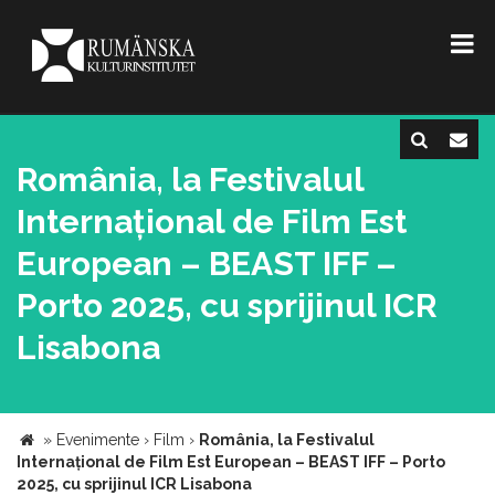
România, la Festivalul
Internațional de Film Est
European – BEAST IFF –
Porto 2025, cu sprijinul ICR
Lisabona
»
Evenimente
›
Film
›
România, la Festivalul
Internațional de Film Est European – BEAST IFF – Porto
2025, cu sprijinul ICR Lisabona