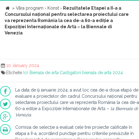
»
Våra program
›
Konst
›
Rezultatele Etapei a II-a a
Concursului național pentru selectarea proiectului care
va reprezenta România la cea de-a 60-a ediție a
Expoziției Internaționale de Artă – la Biennale di
Venezia
10 January 2024
Etichete
Icr
Bienala de arta
Castigatori bienala de arta 2024
La data de 9 ianuarie 2024, a avut loc cea de-a doua etapă de
evaluare a proiectelor din cadrul Concursului național pentru
selectarea proiectului care va reprezenta România la cea de-a
60-a ediție a Expoziției Internaționale de Artă –
la Biennale di
Venezia
.
Comisia de selecție a evaluat cele trei proiecte calificate în
etapa a II-a, acordând punctaje pentru criteriile prevăzute în