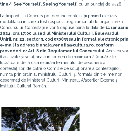
tine/I See Yourself, Seeing Yourself
, cu un punctaj de 75,28.
Participanții la Concurs pot depune contestații privind exclusiv
modalitatea în care a fost respectat regulamentul de organizare a
Concursului. Contestațiile vor fi depuse până la data de
11 ianuarie
2024, ora 17:00 la sediul Ministerului Culturii, Bulevardul
Unirii, nr. 22, sector 3, cod 030833 sau în format electronic prin
e-mail la adresa bienala.venetia@cultura.ro, conform
prevederilor Art. 8 din Regulamentul Concursului
. Acestea vor
fi analizate şi soluţionate în termen de maximum 2 (două) zile
lucrătoare de la data expirării termenului de depunere a
contestaţiilor, de către o Comisie de soluţionare a contestaţiilor,
numită prin ordin al ministrului Culturii, şi formată din trei membri
desemnaţi de Ministerul Culturii, Ministerul Afacerilor Externe şi
Institutul Cultural Român.