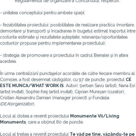
Regulamentul de organizare a Concursului, respectiv:
- unitatea conceptului pentru ambele spații;
- fezabilitatea proiectului: posibilitatea de realizare practică (montare,
demontare şi transport) şi încadrarea în bugetul estimat (raportul între
costurile estimate şi rezultatele așteptate; relevanța/oportunitatea
costurilor propuse pentru implementarea proiectului);
- strategia de promovare a proiectului în cadrul Bienalei şi în afara
acesteia.
În urma centralizării punctajelor acordate de către fiecare membru al
Comisiei, a fost desemnat câștigător, cu 97 de puncte, proiectul
CE
ESTE MUNCA/WHAT WORK IS
. Autori: Șerban Savu (artist), Nana Esi
(artist invitat), Sophie Keij (artist invitat), Ciprian Mureșan (curator),
Cristian Alexandru Damian (manager proiect) și Fundația
IDEA
(organizator).
Locul al doilea a revenit proiectului
Monumente Vii/Living
Monuments
, care a obținut 80 de puncte.
Locul al treilea a revenit proiectului
Te văd pe tine, văzându-te pe