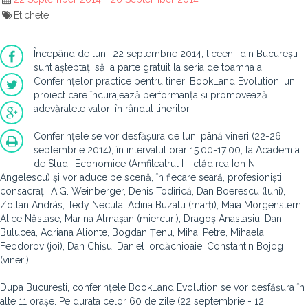
Etichete
Începând de luni, 22 septembrie 2014, liceenii din București
sunt așteptați să ia parte gratuit la seria de toamna a
Conferințelor practice pentru tineri BookLand Evolution, un
proiect care încurajează performanța și promovează
adevăratele valori în rândul tinerilor.
Conferințele se vor desfășura de luni până vineri (22-26
septembrie 2014), în intervalul orar 15:00-17:00, la Academia
de Studii Economice (Amfiteatrul I - clădirea Ion N.
Angelescu) și vor aduce pe scenă, în fiecare seară, profesioniști
consacrați: A.G. Weinberger, Denis Todirică, Dan Boerescu (luni),
Zoltán András, Tedy Necula, Adina Buzatu (marți), Maia Morgenstern,
Alice Năstase, Marina Almașan (miercuri), Dragoș Anastasiu, Dan
Bulucea, Adriana Alionte, Bogdan Țenu, Mihai Petre, Mihaela
Feodorov (joi), Dan Chișu, Daniel Iordăchioaie, Constantin Bojog
(vineri).
Dupa București, conferințele BookLand Evolution se vor desfășura în
alte 11 orașe. Pe durata celor 60 de zile (22 septembrie - 12