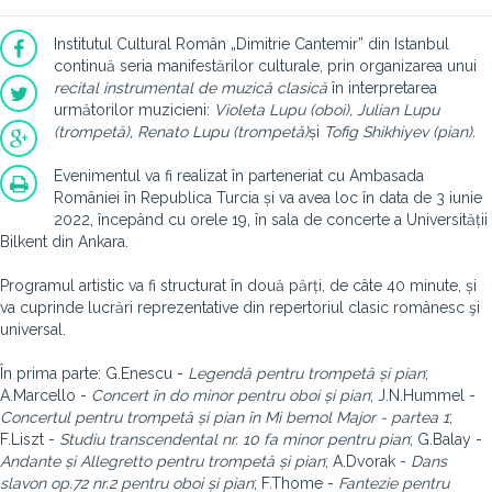
Institutul Cultural Român „Dimitrie Cantemir” din Istanbul
continuă seria manifestărilor culturale, prin organizarea unui
recital instrumental de muzică clasică
în interpretarea
următorilor muzicieni:
Violeta Lupu (oboi), Julian Lupu
(trompetă), Renato Lupu (trompetă)
și
Tofig Shikhiyev (pian).
Evenimentul va fi realizat în parteneriat cu Ambasada
României în Republica Turcia și va avea loc în data de 3 iunie
2022, începând cu orele 19, în sala de concerte a Universității
Bilkent din Ankara.
Programul artistic va fi structurat în două părți, de câte 40 minute, și
va cuprinde lucrări reprezentative din repertoriul clasic românesc şi
universal.
În prima parte: G.Enescu -
Legendă pentru trompetă și pian
;
A.Marcello -
Concert în do minor pentru oboi și pian
; J.N.Hummel -
Concertul pentru trompetă și pian în Mi bemol Major - partea 1
;
F.Liszt -
Studiu transcendental nr. 10 fa minor pentru pian
; G.Balay -
Andante și Allegretto pentru trompetă și pian
; A.Dvorak -
Dans
slavon op.72 nr.2 pentru oboi și pian
; F.Thome -
Fantezie pentru