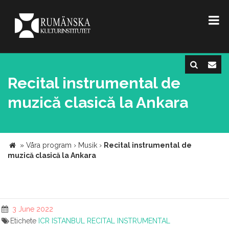
Recital instrumental de
muzică clasică la Ankara
»
Våra program
›
Musik
›
Recital instrumental de
muzică clasică la Ankara
3 June 2022
Etichete
ICR
ISTANBUL
RECITAL INSTRUMENTAL