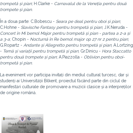
trompetă și pian
; H.Clarke -
Carnavalul de la Veneția pentru două
trompete și pian.
În a doua parte: C.Bobescu -
Seara pe deal pentru oboi și pian
;
C.Hohne -
Slavische Fantasy pentru trompetă și pian
; J.K.Neruda -
Concert în Mi bemol Major pentru trompetă și pian - partea a 2-a și
a 3-a
; Chopin -
Nocturnă în Re bemol major op 27 nr 2 pentru pian
;
G.Ropartz -
Andante și Allegretto pentru trompetă și pian
; A.Lortzing
-
Temă și variații pentru trompetă și pian
; Gr.Dinicu -
Hora Staccatto
pentru două trompete și pian
; A.Piazzolla -
Oblivion pentru oboi-
trompetă și pian
.
La eveniment vor participa invitați din mediul cultural turcesc, dar și
studenți ai Universității Bilkent, proiectul făcând parte din ciclul de
manifestări culturale de promovare a muzicii clasice și a interpreților
de origine română.