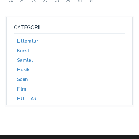
24
25
26
27
28
29
30
31
CATEGORII
Litteratur
Konst
Samtal
Musik
Scen
Film
MULTIART