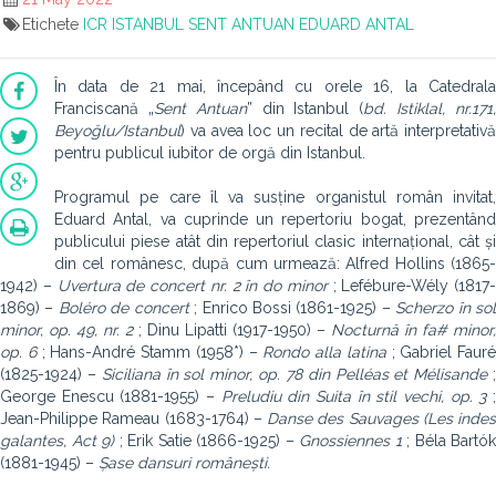
Etichete
ICR
ISTANBUL
SENT ANTUAN
EDUARD ANTAL
În data de 21 mai, începând cu orele 16, la Catedrala
Franciscană „
Sent Antuan
” din Istanbul (
bd. Istiklal, nr.171
Beyoğlu/Istanbul
) va avea loc un recital de artă interpretativă
pentru publicul iubitor de orgă din Istanbul.
Programul pe care îl va susține organistul român invitat,
Eduard Antal, va cuprinde un repertoriu bogat, prezentând
publicului piese atât din repertoriul clasic internațional, cât și
din cel românesc, după cum urmează: Alfred Hollins (1865-
1942) –
Uvertura de concert nr. 2 în do minor
; Lefébure-Wély (1817-
1869) –
Boléro de concert
; Enrico Bossi (1861-1925) –
Scherzo în so
minor, op. 49, nr. 2
; Dinu Lipatti (1917-1950) –
Nocturnă în fa# minor,
op. 6
; Hans-André Stamm (1958*) –
Rondo alla latina
; Gabriel Fauré
(1825-1924) –
Siciliana în sol minor, op. 78 din Pelléas et Mélisande
George Enescu (1881-1955) –
Preludiu din Suita în stil vechi, op. 3
Jean-Philippe Rameau (1683-1764) –
Danse des Sauvages (Les indes
galantes, Act 9)
; Erik Satie (1866-1925) –
Gnossiennes 1
; Béla Bartók
(1881-1945) –
Șase dansuri românești.