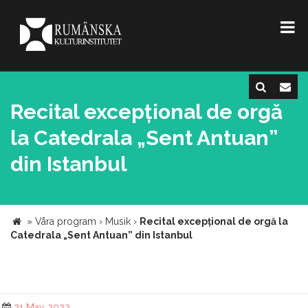
Recital excepțional de orgă
la Catedrala „Sent Antuan”
din Istanbul
»
Våra program
›
Musik
›
Recital excepțional de orgă la
Catedrala „Sent Antuan” din Istanbul
21 May 2022