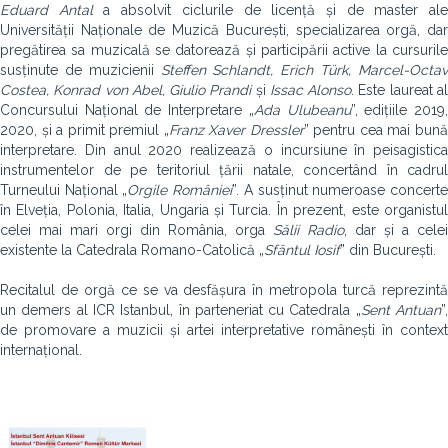
Eduard Antal
a absolvit ciclurile de licență și de master al
Universității Naționale de Muzică București, specializarea orgă, dar
pregătirea sa muzicală se datorează și participării active la cursurile
susținute de muzicienii
Steffen Schlandt, Erich Türk, Marcel-Octa
Costea, Konrad von Abel, Giulio Prandi
și
Issac Alonso
. Este laureat a
Concursului Național de Interpretare „
Ada Ulubeanu
”, edițiile 2019
2020, și a primit premiul „
Franz Xaver Dressler
” pentru cea mai bun
interpretare. Din anul 2020 realizează o incursiune în peisagistica
instrumentelor de pe teritoriul țării natale, concertând în cadrul
Turneului Național „
Orgile României
”. A susținut numeroase concert
în Elveția, Polonia, Italia, Ungaria și Turcia. În prezent, este organistul
celei mai mari orgi din România, orga
Sălii Radio
, dar și a celei
existente la Catedrala Romano-Catolică „
Sfântul Iosif
” din București.
Recitalul de orgă ce se va desfășura în metropola turcă reprezintă
un demers al ICR Istanbul, în parteneriat cu Catedrala „
Sent Antuan
”
de promovare a muzicii și artei interpretative românești în context
internațional.