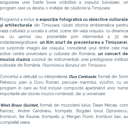
asigurarea unei foarte bune vizibilități a orașului bănățean, un
program care să devină o invitație de călătorie la Timișoara.
Programul a inclus
o expoziție fotografică cu obiective culturale
şi arhitecturale
din Timișoara, clădiri istorice emblematice pentr
viața culturală și socială a urbei, scene din viața orașului, cu dinamica
sa, cu șarmul său, prezentate prin intermediul a 32 de
instantanee
grăitoare;
un film scurt de prezentarea a Timișoarei
ce surprinde imagini ale orașului, considerat unul dintre cele mai
active centre universitare și culturale din România;
un concert d
muzică clasică
susținut de instrumentiștii unei prestigioase instituți
culturale din România,
Filarmonica Banatul din Timișoara.
Concertul a debutat cu interpretarea
Duo Contraste
, format din Sori
Petrescu, pian și Doru Roman, percuție marimbă, xylofon, cu un
program în care au fost incluse compoziții aparținând unor nume
importante ale istoriei muzicii românești, dar și universale.
West Brass Quintet,
format din muzicienii Iulius Daian Mecea, cor
francez, Andrei Candrianu, trompetă, Bogdan Ionuț Dijmărescu,
trombon, Ilie Rășinar, trompetă și Mergan Florin, trombon bas, au
completat seara.