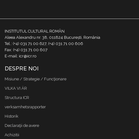
INSTITUTUL CULTURAL ROMÂN
Aleea Alexandru nr. 38, 011824 București, România
Tel.: (+4) 031 71 00 627, (+4) 031 71 00 606
Fax: (+4) 031 71 00 607
E-mail: icr@icr.ro
DESPRE NOI
Misiune / Strategie / Funcţionare
VILKA VI ÄR
Structura ICR
verksamhetsrapporter
Historik
Declaraţii de avere
Achizitii