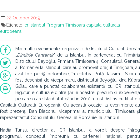
22 October 2019
Etichete
Icr istanbul
Program
Timisoara capitala culturala
europeana
Mai multe evenimente, organizate de Institutul Cultural Român
„
Dimitrie Cantemir
” de la Istanbul în parteneriat cu Primăria
Districtului Beyoğlu, Primăria Timișoara și Consulatul General
al României la Istanbul, care au promovat oraşul Timişoara, au
avut loc pe 19 octombrie, în celebra Piaţă Taksim. Seara a
fost deschisă de viceprimarul districtului Beyoğlu, dna Kübra
Gülal, care a punctat colaborarea existentă cu ICR Istanbul,
legăturile culturale dintre țările noastre, precum și experiența
pe care o are Istanbulul când în 2010 a fost distins cu titlul de
Capitală Culturală Europeană. Cu această ocazie, la evenimente au
fost prezenţi Dan Diaconu, viceprimar al municipiului Timișoara şi
reprezentantul Consulatului General al României la Istanbul.
Nadia Tunsu, director al ICR Istanbul, a vorbit despre întreg
programul conceput împreună cu partenerii naționali pentru