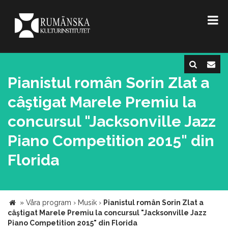
Pianistul român Sorin Zlat a
câştigat Marele Premiu la
concursul "Jacksonville Jazz
Piano Competition 2015" din
Florida
»
Våra program
›
Musik
›
Pianistul român Sorin Zlat a
câştigat Marele Premiu la concursul "Jacksonville Jazz
Piano Competition 2015" din Florida