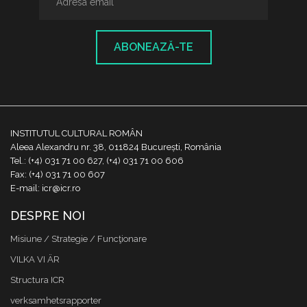
ABONEAZĂ-TE
INSTITUTUL CULTURAL ROMÂN
Aleea Alexandru nr. 38, 011824 București, România
Tel.: (+4) 031 71 00 627, (+4) 031 71 00 606
Fax: (+4) 031 71 00 607
E-mail: icr@icr.ro
DESPRE NOI
Misiune / Strategie / Funcţionare
VILKA VI ÄR
Structura ICR
verksamhetsrapporter