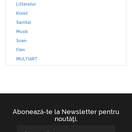
Litteratur
Konst
Samtal
Musik
Scen
Film
MULTIART
Abonează-te la Newsletter pentru
noutăţi.