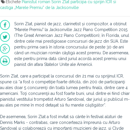
Etichete
Pianistul roman Sorin Zlat participa cu sprijin ICR si
castiga „Marele Premiu” de la Jacksonville
Sorin Zlat, pianist de jazz, clarinetist și compozitor, a obținut
"Marele Premiu" la Jacksonville Jazz Piano Competition 2015
(The Great American Jazz Piano Competition), în Florida, unul
dintre cele mai prestigioase concursuri de jazz din SUA. Este
pentru prima oară în istoria concursului de peste 30 de ani
când un muzician român câştigă acest premiu. De asemenea,
este pentru prima dată când juriul acordă acest premiu unui
pianist din afara Statelor Unite ale Americii.
Sorin Zlat, care a participat la concursul din 21 mai cu sprijinul ICR,
spune că “a fost o competiţie foarte dificilă, din 200 de participanţi
au ales doar 5 concurenţi din toată lumea pentru finală, dintre care 4
americani. Toţi concurenţii au fost foarte buni, unul dintre ei fiind chiar
pianistul vestitului trompetist Arturo Sandoval, dar juriul şi publicul m-
au ales pe mine în mod detaşat să fiu marele căştigător“.
De asemenea, Sorin Zlat a fost invitat să cânte în festival alături de
Dennis Marks - contrabas, care concertează împreună cu Arturo
Sandoval şi colaborează cu importanţi muzicieni de jazz, şi Clyde