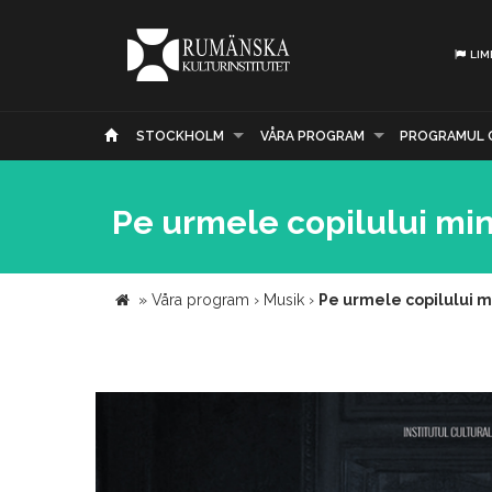
LIM
STOCKHOLM
VÅRA PROGRAM
PROGRAMUL 
Pe urmele copilului min
»
Våra program
›
Musik
›
Pe urmele copilului mi