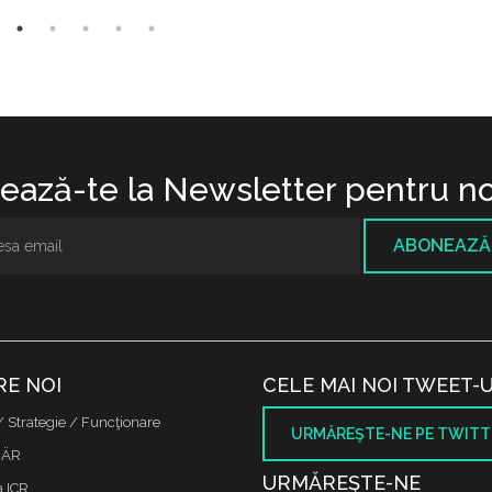
ază-te la Newsletter pentru no
ABONEAZĂ
RE NOI
CELE MAI NOI TWEET-U
/ Strategie / Funcţionare
URMĂREŞTE-NE PE TWITT
 ÄR
URMĂREŞTE-NE
a ICR