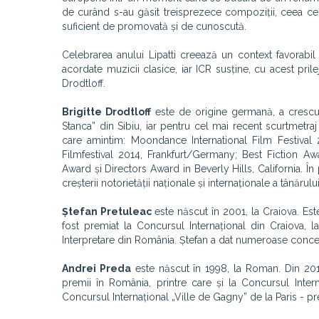
de curând s-au găsit treisprezece compoziții, ceea ce s
suficient de promovată și de cunoscută.
Celebrarea anului Lipatti creează un context favorabil 
acordate muzicii clasice, iar ICR susține, cu acest prile
Drodtloff.
Brigitte Drodtloff
este de origine germană, a crescut
Stanca” din Sibiu, iar pentru cel mai recent scurtmetraj
care amintim: Moondance International Film Festiv
Filmfestival 2014, Frankfurt/Germany; Best Fiction A
Award și Directors Award in Beverly Hills, California. În p
creșterii notorietății naționale și internaționale a tânărul
Ștefan Pretuleac
este născut în 2001, la Craiova. Este
fost premiat la Concursul Internațional din Craiova, l
Interpretare din România. Ștefan a dat numeroase concer
Andrei Preda
este născut în 1998, la Roman. Din 201
premii în România, printre care și la Concursul Intern
Concursul Internațional „Ville de Gagny” de la Paris - pre