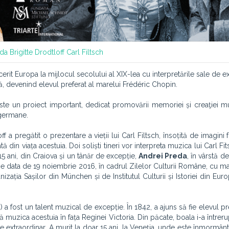
eda
Brigitte Drodtloff
Carl Filtsch
erit Europa la mijlocul secolului al XIX-lea cu interpretările sale de 
ă, devenind elevul preferat al marelui Frédéric Chopin.
este un proiect important, dedicat promovării memoriei și creaţiei m
-germane.
 a pregătit o prezentare a vieții lui Carl Filtsch, însoțită de imagini 
 din viața acestuia. Doi soliști tineri vor interpreta muzica lui Carl Fit
15 ani, din Craiova și un tânăr de excepție,
Andrei Preda
, în vârstă de
 pe data de 19 noiembrie 2016, în cadrul Zilelor Culturii Române, cu m
izația Sașilor din München și de Institutul Culturii și Istoriei din Eu
 fost un talent muzical de excepție. În 1842, a ajuns să fie elevul pre
ă muzica acestuia în fața Reginei Victoria. Din păcate, boala i-a întrer
traordinar. A murit la doar 15 ani, la Veneția, unde este înmormânt