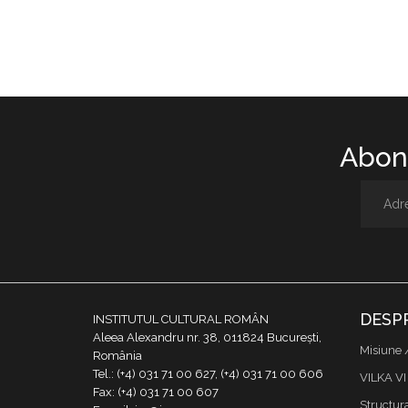
Abone
DESP
INSTITUTUL CULTURAL ROMÂN
Aleea Alexandru nr. 38, 011824 București,
Misiune 
România
Tel.: (+4) 031 71 00 627, (+4) 031 71 00 606
VILKA VI
Fax: (+4) 031 71 00 607
Structur