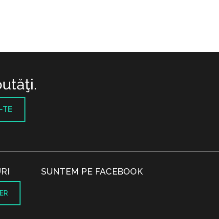
utăţi.
-TE
RI
SUNTEM PE FACEBOOK
ER