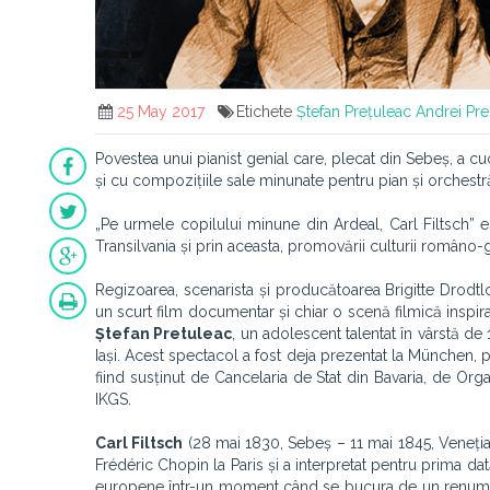
25 May 2017
Etichete
Ștefan Prețuleac
Andrei Pr
Povestea unui pianist genial care, plecat din Sebeș, a cuc
și cu compozițiile sale minunate pentru pian și orchestr
„Pe urmele copilului minune din Ardeal, Carl Filtsch” 
Transilvania și prin aceasta, promovării culturii româno
Regizoarea, scenarista și producătoarea Brigitte Drodtloff
un scurt film documentar și chiar o scenă filmică inspirată
Ștefan Pretuleac
, un adolescent talentat în vârstă de 
Iași. Acest spectacol a fost deja prezentat la München,
fiind susținut de Cancelaria de Stat din Bavaria, de Organ
IKGS.
Carl Filtsch
(28 mai 1830, Sebeș – 11 mai 1845, Veneția) a
Frédéric Chopin la Paris și a interpretat pentru prima dat
europene într-un moment când se bucura de un renume ex