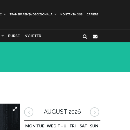
IC
TRANSPARENȚĂ DECIZIONALĂ
KONTAKTA OSS
CARIERE
BURSE
NYHETER
AUGUST 2026
MON
TUE
WED
THU
FRI
SAT
SUN