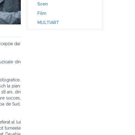
Scen
Film
MULTIART
excepție dar
uzicale din
fotografice,
sch la pian:
 18 ani, din
are succes,
ropa de Sud,
ferat al lui
upt turneele
at. De-abia