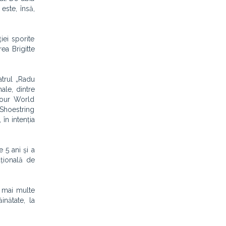
este, însă,
iei sporite
ea Brigitte
trul „Radu
ale, dintre
Your World
Shoestring
 în intenția
 5 ani și a
ațională de
t mai multe
inătate, la