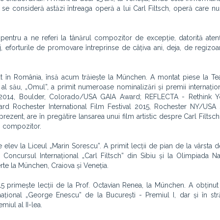
e consideră astăzi întreaga operă a lui Carl Filtsch, operă care nu 
pentru a ne referi la tânărul compozitor de excepție, datorită atenț
j, eforturile de promovare întreprinse de câțiva ani, deja, de regizoar
 în România, însă acum trăiește la München. A montat piese la Tea
 al său, „Omul”, a primit numeroase nominalizări și premii internațion
al 2014, Boulder, Colorado/USA GAIA Award; REFLECTA - Rethink 
ward Rochester International Film Festival 2015, Rochester NY/USA 
rezent, are în pregătire lansarea unui film artistic despre Carl Filtsch,
ui compozitor.
 elev la Liceul „Marin Sorescu”. A primit lecții de pian de la vârsta de
a Concursul Internațional „Carl Filtsch” din Sibiu și la Olimpiada N
te la München, Craiova și Veneția.
5 primește lecții de la Prof. Octavian Renea, la München. A obținu
ațional „George Enescu” de la București - Premiul I, dar și în stră
miul al II-lea.