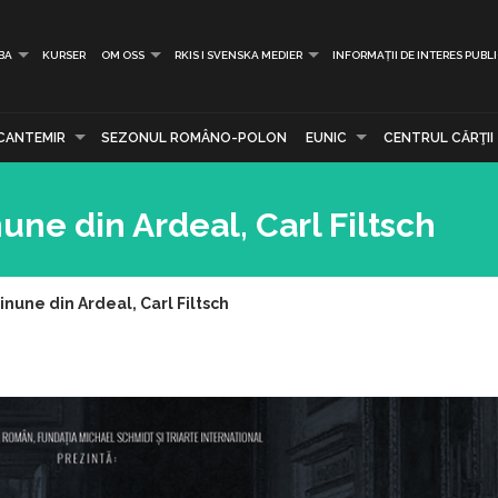
BA
KURSER
OM OSS
RKIS I SVENSKA MEDIER
INFORMAȚII DE INTERES PUBL
CANTEMIR
SEZONUL ROMÂNO-POLON
EUNIC
CENTRUL CĂRŢII
une din Ardeal, Carl Filtsch
nune din Ardeal, Carl Filtsch