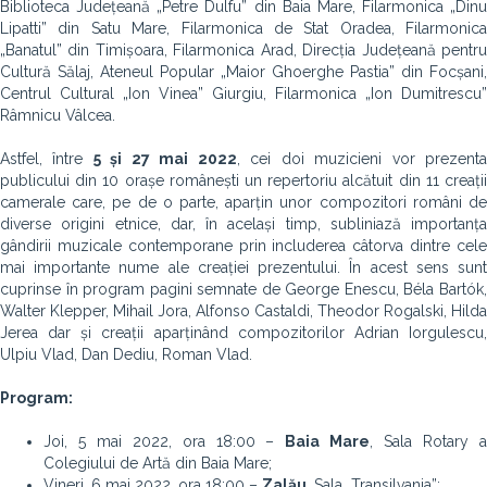
Biblioteca Județeană „Petre Dulfu” din Baia Mare, Filarmonica „Dinu
Lipatti” din Satu Mare, Filarmonica de Stat Oradea, Filarmonica
„Banatul” din Timișoara, Filarmonica Arad, Direcția Județeană pentru
Cultură Sălaj, Ateneul Popular „Maior Ghoerghe Pastia” din Focșani,
Centrul Cultural „Ion Vinea” Giurgiu, Filarmonica „Ion Dumitrescu”
Râmnicu Vâlcea.
Astfel, între
5 și 27 mai 2022
, cei doi muzicieni vor prezent
publicului din 10 orașe românești un repertoriu alcătuit din 11 creații
camerale care, pe de o parte, aparțin unor compozitori români de
diverse origini etnice, dar, în același timp, subliniază importanța
gândirii muzicale contemporane prin includerea câtorva dintre cele
mai importante nume ale creației prezentului. În acest sens sunt
cuprinse în program pagini semnate de George Enescu, Béla Bartók,
Walter Klepper, Mihail Jora, Alfonso Castaldi, Theodor Rogalski, Hilda
Jerea dar și creații aparținând compozitorilor Adrian Iorgulescu,
Ulpiu Vlad, Dan Dediu, Roman Vlad.
Program:
Joi, 5 mai 2022, ora 18:00 –
Baia Mare
, Sala Rotary 
Colegiului de Artă din Baia Mare;
Vineri, 6 mai 2022, ora 18:00 –
Zalău
, Sala „Transilvania”;