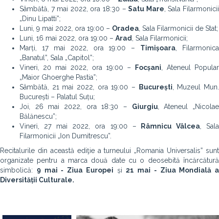
Sâmbătă, 7 mai 2022, ora 18:30 –
Satu Mare
, Sala Filarmonici
„Dinu Lipatti”;
Luni, 9 mai 2022, ora 19:00 –
Oradea
, Sala Filarmonicii de Stat;
Luni, 16 mai 2022, ora 19:00 –
Arad
, Sala Filarmonicii;
Marți, 17 mai 2022, ora 19:00 –
Timișoara
, Filarmonica
„Banatul”, Sala „Capitol”;
Vineri, 20 mai 2022, ora 19:00 –
Focșani
, Ateneul Popular
„Maior Ghoerghe Pastia”;
Sâmbătă, 21 mai 2022, ora 19:00 –
București
, Muzeul Mun
București – Palatul Suțu;
Joi, 26 mai 2022, ora 18:30 –
Giurgiu
, Ateneul „Nicola
Bălănescu”;
Vineri, 27 mai 2022, ora 19:00 –
Râmnicu Vâlcea
, Sal
Filarmonicii „Ion Dumitrescu”.
Recitalurile din această ediţie a turneului „Romania Universalis” sunt
organizate pentru a marca două date cu o deosebită încărcătură
simbolică:
9 mai - Ziua Europei
și
21 mai - Ziua Mondială a
Diversității Culturale
.