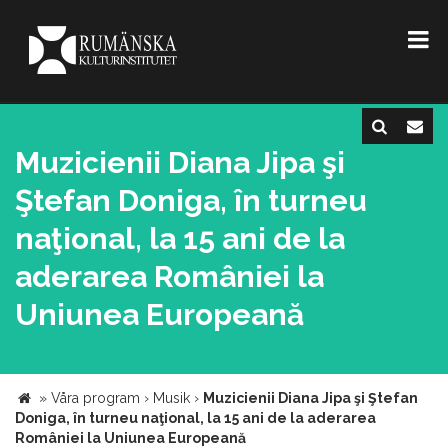
Muzicienii Diana Jipa şi
Ştefan Doniga, în turneu
naţional, la 15 ani de la
aderarea României la
Uniunea Europeană
»
Våra program
›
Musik
›
Muzicienii Diana Jipa şi Ştefan
Doniga, în turneu naţional, la 15 ani de la aderarea
României la Uniunea Europeană