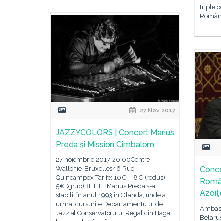
triple 
Români
27 Nov 2017
JAZZYCOLORS | Concert Marius
Preda şi Mission Cimbalom
27 noiembrie 2017, 20:00Centre
Wallonie-Bruxelles46 Rue
Conce
Quincampox Tarife: 10€ – 8€ (redus) –
Român
5€ (grup)BILETE Marius Preda s-a
Azoiţ
stabilit în anul 1993 în Olanda, unde a
urmat cursurile Departamentului de
Ambasa
Jazz al Conservatorului Regal din Haga,
Belarus