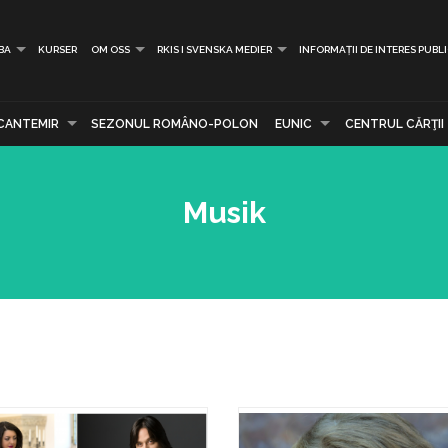
BA
KURSER
OM OSS
RKIS I SVENSKA MEDIER
INFORMAȚII DE INTERES PUBL
CANTEMIR
SEZONUL ROMÂNO-POLON
EUNIC
CENTRUL CĂRŢII
Musik