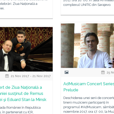
2017, ora 18. 00, în Sala Amfiteat
celebrări: Ziua Națională a
complexul UNITIC din Sarajevo.
ei,
25 N
21 Nov 2017 - 21 Nov 2017
AdMusicam Concert Serie
rt de Ziua Naţională a
Prelude
iei susţinut de Remus
Deschiderea unei serii de concert
ei şi Eduard Stan la Minsk
tinerii muzicieni participanți în
programul #AdMusicam, sâmbăt
da României în Republica
noiembrie 2017, ora 17. 00, la Mu
, în parteneriat cu ICR,