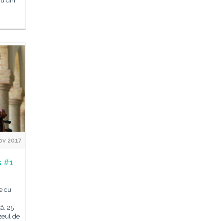
ru din
ov 2017
s #1
e cu
ă, 25
zeul de