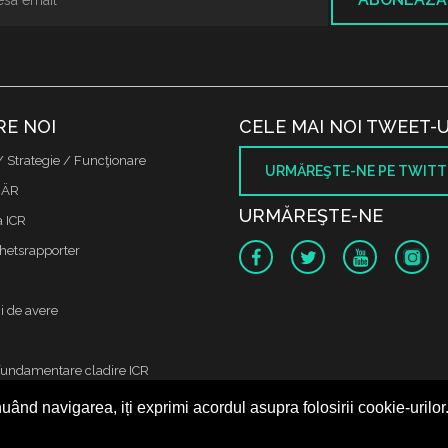
RE NOI
CELE MAI NOI TWEET-U
/ Strategie / Funcţionare
URMĂREŞTE-NE PE TWITT
 ÄR
URMĂREŞTE-NE
a ICR
etsrapporter
i de avere
fundamentare cladire ICR
 oss
uând navigarea, iți exprimi acordul asupra folosirii cookie-urilor
 protectia datelor