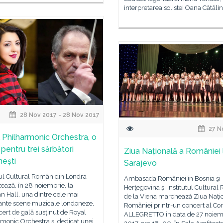
interpretarea solistei Oana Cătăli
28 Nov 2017 - 28 Nov 2017
27 N
 Philharmonic Orchestra, o
pentru trei sărbători
Ziua Națională a României 
ești
Sarajevo
tul Cultural Român din Londra
Ambasada României în Bosnia şi
ează, în 28 noiembrie, la
Herţegovina și Institutul Cultura
 Hall, una dintre cele mai
de la Viena marchează Ziua Nați
ante scene muzicale londoneze,
României printr-un concert al Cor
ert de gală susținut de Royal
ALLEGRETTO în data de 27 noiem
monic Orchestra și dedicat unei