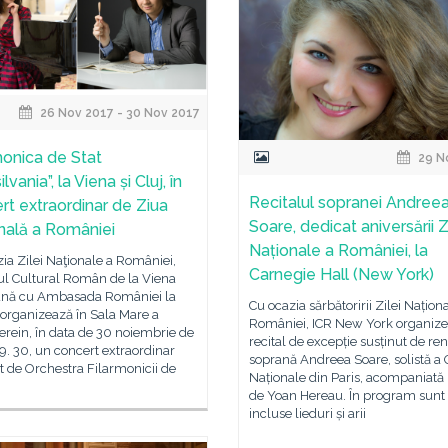
26 Nov 2017 - 30 Nov 2017
monica de Stat
29 N
ilvania”, la Viena și Cluj, în
Recitalul sopranei Andree
rt extraordinar de Ziua
Soare, dedicat aniversării Z
nală a României
Naționale a României, la
ia Zilei Naţionale a României,
Carnegie Hall (New York)
tul Cultural Român de la Viena
nă cu Ambasada României la
Cu ocazia sărbătoririi Zilei Națion
organizează în Sala Mare a
României, ICR New York organiz
rein, în data de 30 noiembrie de
recital de excepție susținut de re
19. 30, un concert extraordinar
soprană Andreea Soare, solistă a 
t de Orchestra Filarmonicii de
Naționale din Paris, acompaniată 
de Yoan Hereau. În program sunt
incluse lieduri și arii