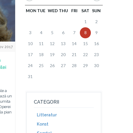
MON
TUE
WED
THU
FRI
SAT
SUN
1
2
3
4
5
6
7
8
9
10
11
12
13
14
15
16
ov 2017
17
18
19
20
21
22
23
a
24
25
26
27
28
29
30
ilei
31
ale a
ează un
numita
CATEGORII
Operei
la pian
Litteratur
Konst