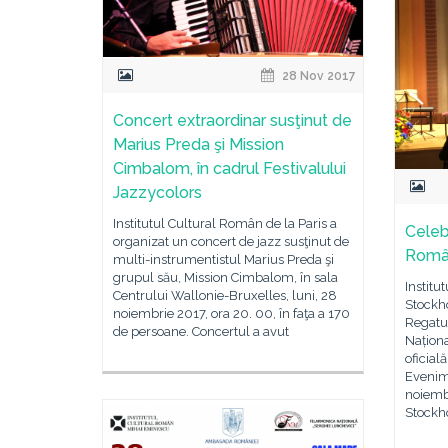
28 Nov 2017
Concert extraordinar susţinut de
Marius Preda şi Mission
Cimbalom, în cadrul Festivalului
Jazzycolors
Institutul Cultural Român de la Paris a
Celeb
organizat un concert de jazz susţinut de
Român
multi-instrumentistul Marius Preda şi
grupul său, Mission Cimbalom, în sala
Institu
Centrului Wallonie-Bruxelles, luni, 28
Stockh
noiembrie 2017, ora 20. 00, în faţa a 170
Regatul
de persoane. Concertul a avut
Naționa
oficial
Evenime
noiembr
Stockh