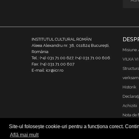
DESP
INSTITUTUL CULTURAL ROMÂN
Aleea Alexandru nr. 38, 011824 București,
Misiune 
România
Tel.: (+4) 031 71 00 627, (+4) 031 71 00 606
VILKA VI
Fax: (+4) 031 71 00 607
Structur
E-mail: icr@icr.ro
verksamh
Historik
Declaraţi
Achizitii
Nota de 
Kontakta
Site-ul folosește cookie-uri pentru a funcționa corect. Contin
Cookies &
Află mai mult