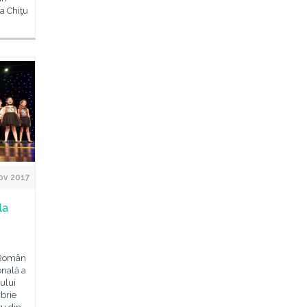
na Chiţu
ov 2017
la
l Român
onală a
ului
brie