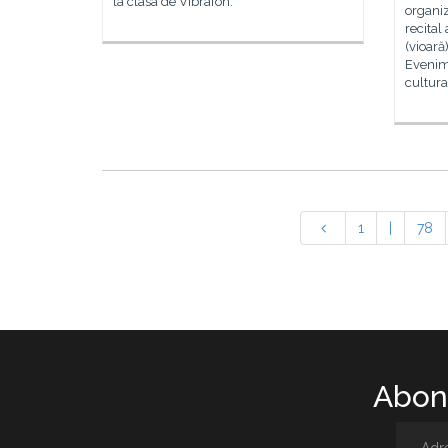
la clasa de Vibrafon.
organiz
recital
(vioară
Evenim
cultur
1
|
78
Abone