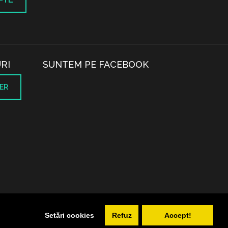
RI
SUNTEM PE FACEBOOK
ER
.
Setări cookies
Refuz
Accept!