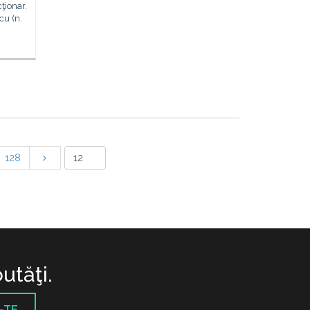
cţionar.
cu (n.
128
utăţi.
-TE