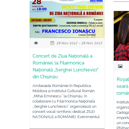
28 Nov 2017 - 28 Nov 2017
Concert de Ziua Națională a
României, la Filarmonica
Naţională „Serghei Lunchievici”
din Chișinău
Royal
Ambasada României în Republica
seară 
Moldova și Institutul Cultural Român
român
„Mihai Eminescu” la Chișinău, în
colaborare cu Filarmonica Naţională
Institu
„Serghei Lunchievici” organizează un
organiz
concert vocal-simfonic dedicat ZILEI
Cadogan
NAȚIONALE a ROMÂNIEI. Evenimentul
import
un conc
Philhar