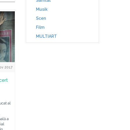
Samtal
Musik
Scen
Film
MULTIART
ov 2017
cert
cat al
a
ală a
ial
în