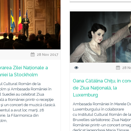
28 Nov 2017
rarea Zilei Naționale a
28 N
iei la Stockholm
Oana Cătălina Chiţu, în con
tul Cultural Român de la
de Ziua Naţională, la
olm și Ambasada României în
 Suediei au celebrat Ziua
Luxemburg
lă a României printr-o recepţie
Ambasada României în Marele Du
ă şi un concert de muzică clasică.
Luxemburgului în colaborare
ntul a avut loc marţi, 28
cu Institutul Cultural Român de l
ie, la Filarmonica din
Bruxelles sărbătoresc Ziua Naţion
olm,
României printr-un concert omag
dedicat legendarei Maria Tănase, 