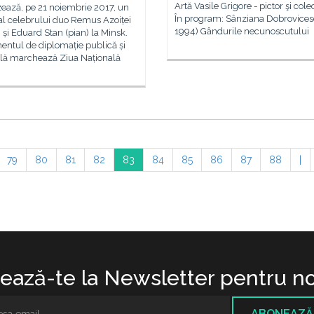
Artă Vasile Grigore - pictor şi cole
ează, pe 21 noiembrie 2017, un
În program: Sânziana Dobrovices
 al celebrului duo Remus Azoiței
1994) Gândurile necunoscutului
) și Eduard Stan (pian) la Minsk.
entul de diplomație publică și
ală marchează Ziua Națională
79
80
81
82
83
84
85
86
87
88
|
ază-te la Newsletter pentru no
ABONEAZĂ