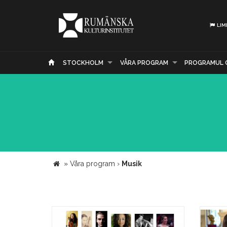
LIM
STOCKHOLM
VÅRA PROGRAM
PROGRAMUL 
»
Våra program
›
Musik