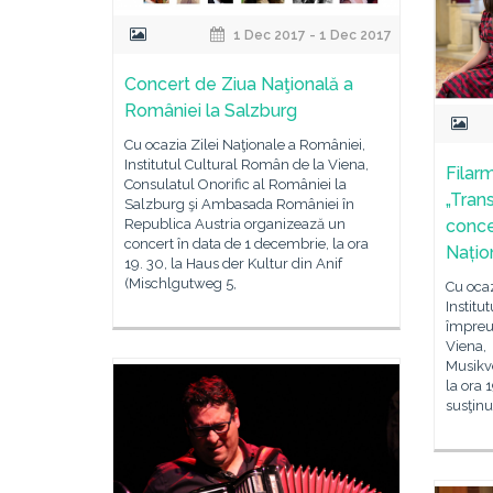
1 Dec 2017 - 1 Dec 2017
Concert de Ziua Naţională a
României la Salzburg
Cu ocazia Zilei Naţionale a României,
Institutul Cultural Român de la Viena,
Filar
Consulatul Onorific al României la
„Trans
Salzburg şi Ambasada României în
conce
Republica Austria organizează un
concert în data de 1 decembrie, la ora
Națio
19. 30, la Haus der Kultur din Anif
(Mischlgutweg 5,
Cu ocaz
Institu
împreu
Viena, 
Musikve
la ora 
susţinu