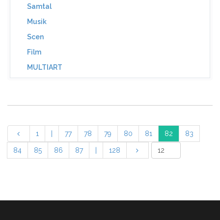
Samtal
Musik
Scen
Film
MULTIART
1
|
77
78
79
80
81
82
83
84
85
86
87
|
128