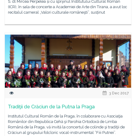
S. dl Mircea Perpelea și cu sprijinul Institutului Cultural Român
(ICR), în sala de concerte a Academiei de Arte din Tirana, a avut loc
recitalul cameral „Valori culturale româneşti”, susținut
3 Dec 2017
Tradiţii de Crăciun de la Putna la Praga
Institutul Cultural Român de la Praga, în colaborare cu Asociaţia
Românilor din Republica Cehă şi Parohia Ortodoxă de Limba
Română de la Praga, vă invită la concertul de colinde şi tradiţii de
Crăciun al grupului folcloric vocal-instrumental “Fiii Putnei”.