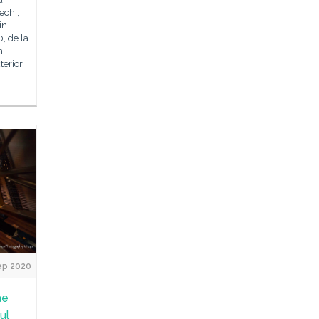
echi,
in
, de la
n
terior
ep 2020
ae
ul