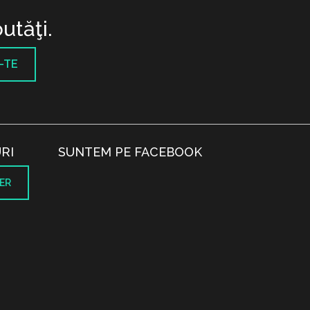
utăţi.
-TE
RI
SUNTEM PE FACEBOOK
ER