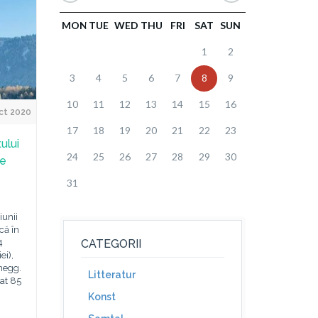
MON
TUE
WED
THU
FRI
SAT
SUN
1
2
3
4
5
6
7
8
9
10
11
12
13
14
15
16
ct 2020
17
18
19
20
21
22
23
ului
24
25
26
27
28
29
30
se
31
iunii
că în
4
CATEGORII
ei),
enegg.
Litteratur
pat 85
Konst