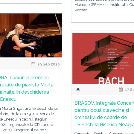
Musique (SEAM), al Institutului Cu
Român
29 Sep 2020
A. Lucrări în premieră
pretate de pianista Morta
17 S
iūnaitė, în deschiderea
i Enescu
BRAȘOV. Integrala Concer
a Morta Grigaliūnaitė deschide joi,
pentru două clavecine și
brie, de la ora 19. 00, seria de
orchestră de coarde de
e Enescu în cadrul stagiunii
J.S.Bach, la Biserica Neagr
021, organizate de ICR Londra
ul 2007. Programul de pe 1
Concertul „Bach 2. 1“, organizat c