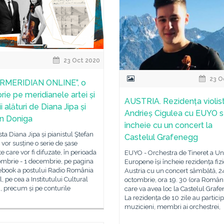
23 Oct 2020
23 O
RMERIDIAN ONLINE”, o
rie pe meridianele artei și
AUSTRIA. Rezidența violist
ii alături de Diana Jipa și
Andrieș Cigulea cu EUYO 
n Doniga
încheie cu un concert la
sta Diana Jipa și pianistul Ştefan
Castelul Grafenegg
vor susține o serie de șase
e care vor fi difuzate, în perioada
EUYO - Orchestra de Tineret a Un
ombrie - 1 decembrie, pe pagina
Europene își încheie rezidența fizi
ebook a postului Radio România
Austria cu un concert sâmbătă, 2
, pe cea a Institutului Cultural
octombrie, ora 19. 30 (ora Români
 precum și pe conturile
care va avea loc la Castelul Graf
La rezidența de 10 zile au partici
muzicieni, membri ai orchestrei,