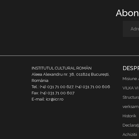
Abone
DESP
INSTITUTUL CULTURAL ROMÂN
Aleea Alexandru nr. 38, 011824 București,
Misiune 
România
Tel.: (+4) 031 71 00 627, (+4) 031 71 00 606
VILKA VI
Fax: (+4) 031 71 00 607
Structur
E-mail: icr@icr.ro
verksamh
Historik
Declaraţi
Achizitii