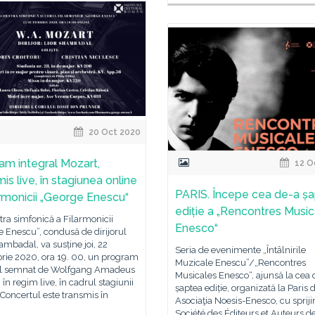
20 Oct 2020
am integral Mozart,
12 O
is live, în stagiunea online
PARIS. Începe cea de-a ș
armonicii „George Enescu“
ediție a „Rencontres Music
ra simfonică a Filarmonicii
Enesco“
 Enescu”, condusă de dirijorul
ambadal, va susține joi, 22
Seria de evenimente „Întâlnirile
rie 2020, ora 19. 00, un program
Muzicale Enescu”/„Rencontres
al semnat de Wolfgang Amadeus
Musicales Enesco“, ajunsă la cea 
 în regim live, în cadrul stagiunii
șaptea ediție, organizată la Paris 
 Concertul este transmis în
Asociaţia Noesis-Enesco, cu spriji
Société des Éditeurs et Auteurs d