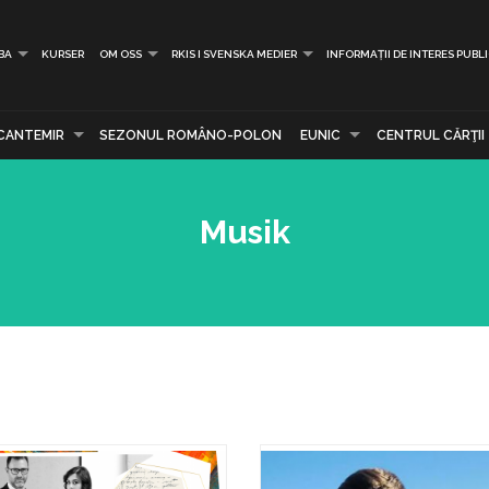
BA
KURSER
OM OSS
RKIS I SVENSKA MEDIER
INFORMAȚII DE INTERES PUBL
CANTEMIR
SEZONUL ROMÂNO-POLON
EUNIC
CENTRUL CĂRŢII
Musik