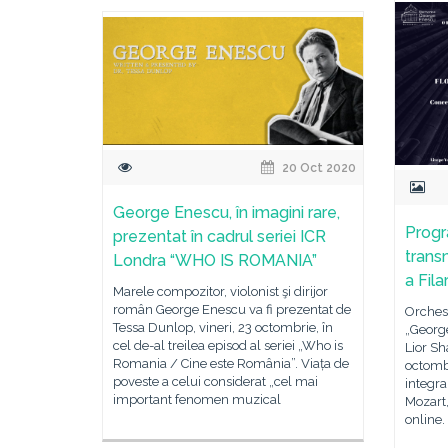
20 Oct 2020
George Enescu, în imagini rare,
Progr
prezentat în cadrul seriei ICR
transm
Londra “WHO IS ROMANIA”
a Fil
Marele compozitor, violonist şi dirijor
român George Enescu va fi prezentat de
Orchest
Tessa Dunlop, vineri, 23 octombrie, în
„George
cel de-al treilea episod al seriei „Who is
Lior Sh
Romania / Cine este România”. Viața de
octomb
poveste a celui considerat „cel mai
integr
important fenomen muzical
Mozart,
online.