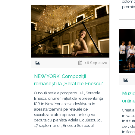
octombr
premier
16 Sep 2020
NEW YORK. Compoziții
românești la „Seratele Enescu”
Muzic
O nouă serie a programului „Seratele
Enescu online” inițiat de reprezentanța
onlin
ICR în New York se va desfășura în
această toamnă pe rețelele de
Creați
socializare ale reprezentanței și va
în valo
debuta cu pianista Adela Liculescu joi,
Institu
17 septembrie. „Enescu Soirees of
de vide
în fiec