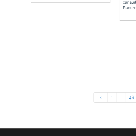
canale
Bucureș
1
|
48