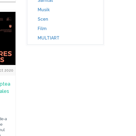
Samtal
Musik
Scen
Film
MULTIART
ct 2020
aptea
ales
de-a
de
nul
e