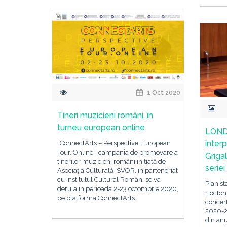
1 Oct 2020
Tineri muzicieni români, în
turneu european online
LONDR
inter
„ConnectArts – Perspective: European
Tour. Online”, campania de promovare a
Grigal
tinerilor muzicieni români inițiată de
serie
Asociația Culturală ISVOR, în parteneriat
cu Institutul Cultural Român, se va
Pianist
derula în perioada 2-23 octombrie 2020,
1 octom
pe platforma ConnectArts.
concert
2020-2
din an