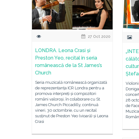
27 Oct 2020
LONDRA. Leona Crasi și
„INTE
Preston Yeo, recital în seria
călăto
românească de la St James’s
cultur
Church
Ștefa
Seria muzicală românească organizată
Violoni
de reprezentanța ICR Londra pentru a
Doniga 
promova interpreți și compozitori
concert
români valoroși, în colaborare cu St.
28 oct
James Church Piccadilly, continuă
de Fac
vineri, 30 octombrie, cu un recital
Muzical
susținut de Preston Yeo (vioară) și Leona
Român,
Crasi