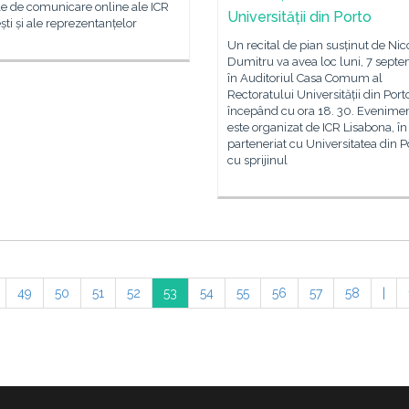
le de comunicare online ale ICR
Universității din Porto
ti și ale reprezentanțelor
Un recital de pian susținut de Nic
Dumitru va avea loc luni, 7 septe
în Auditoriul Casa Comum al
Rectoratului Universității din Port
începând cu ora 18. 30. Evenime
este organizat de ICR Lisabona, în
parteneriat cu Universitatea din Po
cu sprijinul
49
50
51
52
53
54
55
56
57
58
|