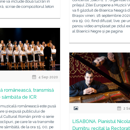
ie va include două lucrări în
prilejul Zilei Europene a Muzicii V
ă, scrise de compozitorul leton
va fi găzduit de Biserica Neagră d
Brașov vineri, 18 septembrie 2020
ora 19. 00, fiind difuzat, live, pe u
panou video amplasat pe zidul ex
al Bisericii Negre și pe pagina
4 Sep 2020
ă românească, transmisă
e sâmbăta de ICR
a muzicală românească este pusă
2 S
are și expusă publicului de
tul Cultural Român printr-o serie
LISABONA. Pianistul Nicol
oclipuri, pe care le va transmite
are sâmbătă, de la ora 15. 00, pe
Dumitru, recital la Rectorat