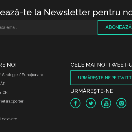
ază-te la Newsletter pentru no
ABONEAZĂ
RE NOI
CELE MAI NOI TWEET-U
/ Strategie / Funcţionare
URMĂREŞTE-NE PE TWITT
 ÄR
URMĂREŞTE-NE
a ICR
etsrapporter
i de avere