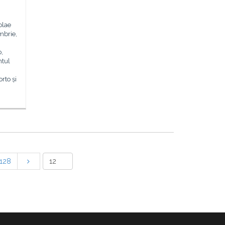
olae
mbrie,
o,
ntul
rto și
128