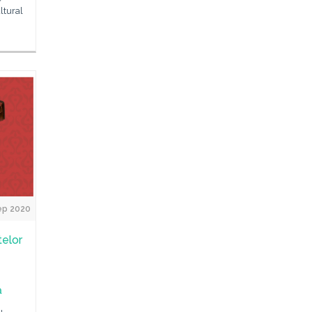
ltural
ep 2020
telor
ă
u