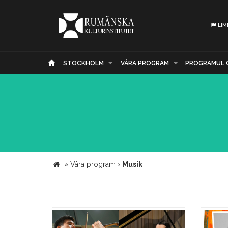
LIM
STOCKHOLM
VÅRA PROGRAM
PROGRAMUL 
»
Våra program
›
Musik