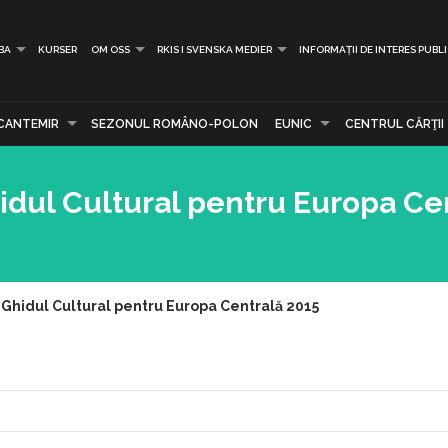
BA
KURSER
OM OSS
RKIS I SVENSKA MEDIER
INFORMAȚII DE INTERES PUBL
CANTEMIR
SEZONUL ROMÂNO-POLON
EUNIC
CENTRUL CĂRŢII
idul Cultural pentru Europa Ce
 Ghidul Cultural pentru Europa Centrală 2015