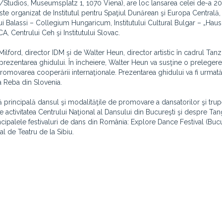
W/Studios, Museumsplatz 1, 1070 Viena), are loc lansarea celei de-a 20-
te organizat de Institutul pentru Spaţiul Dunărean şi Europa Centrală,
tului Balassi – Collegium Hungaricum, Institutului Cultural Bulgar – „Haus
CA, Centrului Ceh şi Institutului Slovac.
lford, director IDM şi de Walter Heun, director artistic în cadrul Tanz
 prezentarea ghidului. În încheiere, Walter Heun va susţine o preleger
în promovarea cooperării internaţionale. Prezentarea ghidului va fi urmat
a Reba din Slovenia.
 principală dansul şi modalităţile de promovare a dansatorilor şi tru
 activitatea Centrului Naţional al Dansului din Bucureşti şi despre Ta
palele festivaluri de dans din România: Explore Dance Festival (Bucur
l de Teatru de la Sibiu.