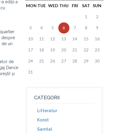
a ediţii a
MON
TUE
WED
THU
FRI
SAT
SUN
 cu
1
2
3
4
5
6
7
8
9
quartier
e despre
10
11
12
13
14
15
16
ă de un
17
18
19
20
21
22
23
24
25
26
27
28
29
30
pelor de
ngaj Dance
31
eşti) şi
CATEGORII
Litteratur
Konst
Samtal