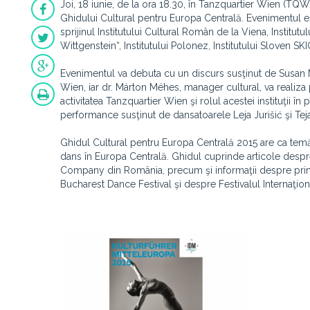
Joi, 18 iunie, de la ora 18.30, în Tanzquartier Wien (TQ
Ghidului Cultural pentru Europa Centrală. Evenimentul es
sprijinul Institutului Cultural Român de la Viena, Institu
Wittgenstein“, Institutului Polonez, Institutului Sloven SKI
Evenimentul va debuta cu un discurs susţinut de Susan Mi
Wien, iar dr. Márton Méhes, manager cultural, va realiza
activitatea Tanzquartier Wien şi rolul acestei instituţii 
performance susţinut de dansatoarele Leja Jurišić şi Tej
Ghidul Cultural pentru Europa Centrală 2015 are ca temă
dans în Europa Centrală. Ghidul cuprinde articole despre
Company din România, precum şi informaţii despre princi
Bucharest Dance Festival şi despre Festivalul Internaţiona