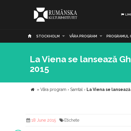
LIM
STOCKHOLM
VÅRA PROGRAM
PROGRAMUL 
La Viena se lansează Gh
2015
»
Våra program
›
Samtal
›
La Viena se lansează
18 June 2015
Etichete