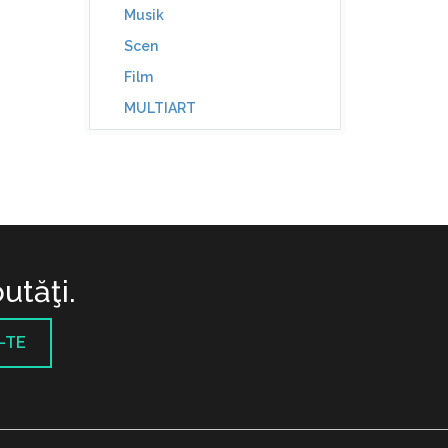
Musik
Scen
Film
MULTIART
utăţi.
-TE