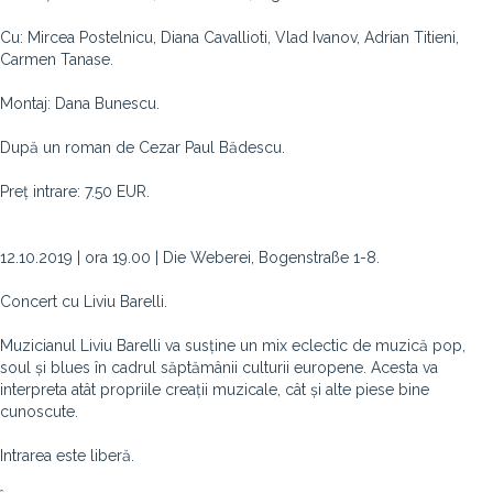
Cu: Mircea Postelnicu, Diana Cavallioti, Vlad Ivanov, Adrian Titieni,
Carmen Tanase.
Montaj: Dana Bunescu.
După un roman de Cezar Paul Bădescu.
Preț intrare: 7.50 EUR.
12.10.2019 | ora 19.00 | Die Weberei, Bogenstraße 1-8.
Concert cu Liviu Barelli.
Muzicianul Liviu Barelli va susține un mix eclectic de muzică pop,
soul și blues în cadrul săptămânii culturii europene. Acesta va
interpreta atât propriile creații muzicale, cât și alte piese bine
cunoscute.
Intrarea este liberă.