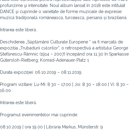
profunzime şi intensitate. Noul album lansat în 2018 este intitulat
DANCE şi cuprinde o varietate de forme muzicale de expresie:
muzică tradiţională românească, turcească, persană și braziliană.
Intrarea este liberă.
Deschiderea „Săptămânii Culturale Europene ” va fi marcată de
expoziția „Trubadurii culorilor”, o retrospectivă a artistului George
Ștefănescu-Râmnic (1914 – 2007) începând ora 11.30 în Sparkasse
Gütersloh-Rietberg, Konrad-Adenauer-Platz 1
Durata expoziției: 06.10.2019 – 08.11.2019.
Program vizitare: Lu-Mi: 8.30 – 17.00 | Joi: 8.30 – 18.00 | Vi: 8.30 –
16.00.
Intrarea este liberă.
Programul evenimentelor mai cuprinde:
08.10.2019 | ora 19.00 | Librăria Markus, Münsterstr. 9