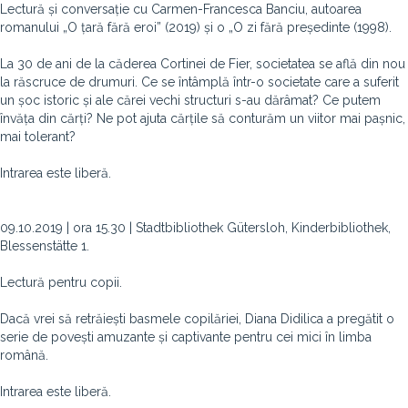
Lectură și conversație cu Carmen-Francesca Banciu, autoarea
romanului „O țară fără eroi” (2019) și o „O zi fără președinte (1998).
La 30 de ani de la căderea Cortinei de Fier, societatea se află din nou
la răscruce de drumuri. Ce se întâmplă într-o societate care a suferit
un șoc istoric și ale cărei vechi structuri s-au dărâmat? Ce putem
învăța din cărți? Ne pot ajuta cărțile să conturăm un viitor mai pașnic,
mai tolerant?
Intrarea este liberă.
09.10.2019 | ora 15.30 | Stadtbibliothek Gütersloh, Kinderbibliothek,
Blessenstätte 1.
Lectură pentru copii.
Dacă vrei să retrăiești basmele copilăriei, Diana Didilica a pregătit o
serie de povești amuzante și captivante pentru cei mici în limba
română.
Intrarea este liberă.