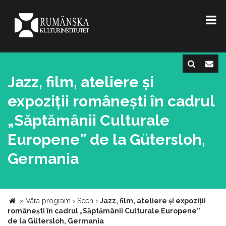
Jazz, film, ateliere și
expoziții românești în cadrul
„Săptămânii Culturale
Europene” de la Gütersloh,
Germania
»
Våra program
›
Scen
›
Jazz, film, ateliere și expoziții
românești în cadrul „Săptămânii Culturale Europene”
de la Gütersloh, Germania