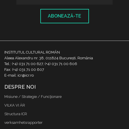
ABONEAZĂ-TE
INSTITUTUL CULTURAL ROMÂN
Aleea Alexandru nr. 38, 011824 București, România
Tel.: (+4) 031 71 00 627, (+4) 031 71 00 606
Fax: (+4) 031 71 00 607
E-mail: icr@icr.ro
DESPRE NOI
Misiune / Strategie / Funcţionare
VILKA VI ÄR
Structura ICR
verksamhetsrapporter