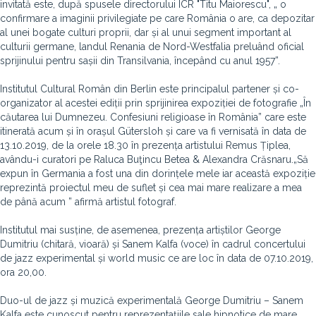
invitată este, după spusele directorului ICR "Titu Maiorescu", „ o
confirmare a imaginii privilegiate pe care România o are, ca depozitar
al unei bogate culturi proprii, dar și al unui segment important al
culturii germane, landul Renania de Nord-Westfalia preluând oficial
sprijinului pentru sașii din Transilvania, începând cu anul 1957”.
Institutul Cultural Român din Berlin este principalul partener și co-
organizator al acestei ediții prin sprijinirea expoziției de fotografie „În
căutarea lui Dumnezeu. Confesiuni religioase în România” care este
itinerată acum și în orașul Gütersloh și care va fi vernisată în data de
13.10.2019, de la orele 18.30 în prezența artistului Remus Țiplea,
avându-i curatori pe Raluca Buţincu Betea & Alexandra Crăsnaru.„Să
expun în Germania a fost una din dorințele mele iar această expoziție
reprezintă proiectul meu de suflet și cea mai mare realizare a mea
de până acum ” afirmă artistul fotograf.
Institutul mai susține, de asemenea, prezența artiștilor George
Dumitriu (chitară, vioară) și Sanem Kalfa (voce) în cadrul concertului
de jazz experimental și world music ce are loc în data de 07.10.2019,
ora 20,00.
Duo-ul de jazz și muzică experimentală George Dumitriu – Sanem
Kalfa este cunoscut pentru reprezentaţiile sale hipnotice de mare