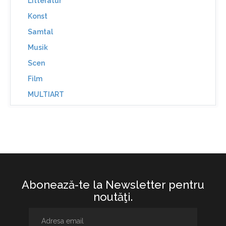
Litteratur
Konst
Samtal
Musik
Scen
Film
MULTIART
Abonează-te la Newsletter pentru
noutăţi.