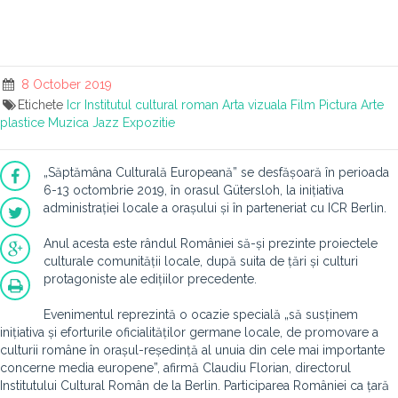
8 October 2019
Etichete
Icr
Institutul cultural roman
Arta vizuala
Film
Pictura
Arte
plastice
Muzica
Jazz
Expozitie
„Săptămâna Culturală Europeană” se desfășoară în perioada
6-13 octombrie 2019, în orasul Gütersloh, la inițiativa
administrației locale a orașului și în parteneriat cu ICR Berlin.
Anul acesta este rândul României să-și prezinte proiectele
culturale comunității locale, după suita de țări și culturi
protagoniste ale edițiilor precedente.
Evenimentul reprezintă o ocazie specială „să susținem
inițiativa și eforturile oficialităților germane locale, de promovare a
culturii române în orașul-reședință al unuia din cele mai importante
concerne media europene”, afirmă Claudiu Florian, directorul
Institutului Cultural Român de la Berlin. Participarea României ca țară