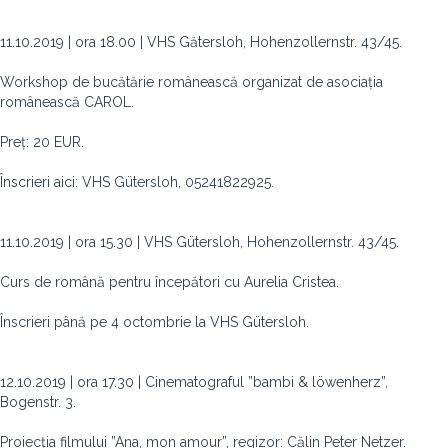
11.10.2019 | ora 18.00 | VHS Gătersloh, Hohenzollernstr. 43/45.
Workshop de bucătărie românească organizat de asociația
românească CAROL.
Preț: 20 EUR.
Înscrieri aici: VHS Gütersloh, 05241822925.
11.10.2019 | ora 15.30 | VHS Gütersloh, Hohenzollernstr. 43/45.
Curs de română pentru începători cu Aurelia Cristea.
Înscrieri până pe 4 octombrie la VHS Gütersloh.
12.10.2019 | ora 17.30 | Cinematograful ”bambi & löwenherz”,
Bogenstr. 3.
Proiecția filmului ”Ana, mon amour”, regizor: Călin Peter Netzer.