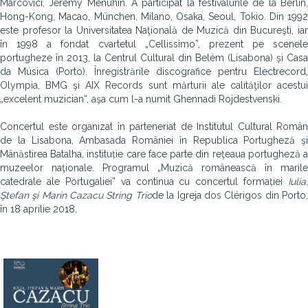
Marcovici, Jeremy Menuhin. A participat la festivalurile de la Berlin,
Hong-Kong, Macao, München, Milano, Osaka, Seoul, Tokio. Din 1992
este profesor la Universitatea Naţională de Muzică din Bucureşti, iar
în 1998 a fondat cvartetul „Cellissimo”, prezent pe scenele
portugheze în 2013, la Centrul Cultural din Belém (Lisabona) și Casa
da Música (Porto). Înregistrările discografice pentru Electrecord,
Olympia, BMG şi AIX Records sunt mărturii ale calităţilor acestui
„excelent muzician“, aşa cum l-a numit Ghennadi Rojdestvenski.
Concertul este organizat în parteneriat de Institutul Cultural Român
de la Lisabona, Ambasada României în Republica Portugheză şi
Mânăstirea Batalha, instituție care face parte din reţeaua portugheză a
muzeelor naţionale. Programul „Muzică românească în marile
catedrale ale Portugaliei” va continua cu concertul formației
Iulia,
Ştefan şi Marin Cazacu String Trio
de la Igreja dos Clérigos din Porto
în 18 aprilie 2018.