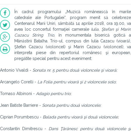
În cadrul programului „Muzică românească în marile
catedrale ale Portugaliei“, program menit să celebreze
Centenarul Marii Uniri, sâmbătă 14 aprilie 2018, ora 19.00, va
avea loc concertul formaţiei camerale
Iulia, Ştefan şi Marin
Cazacu String Trio
, în monumentala biserică gotică 
Mânăstirii Batalha. Trio-ul, compus din Iulia Cazacu (vioară),
Ştefan Cazacu (violoncel) şi Marin Cazacu (violoncel), va
interpreta piese din repertoriul românesc şi european,
pregătite special pentru acest eveniment:
Antonio Vivaldi -
Sonata nr. 5 pentru două violoncele şi vioară;
Arcangelo Corelli -
La Folia pentru vioară şi 2 violoncele solo;
Tomaso Albinoni -
Adagio pentru trio;
Jean Batiste Barriere -
Sonata pentru două violoncele;
Ciprian Porumbescu -
Balada pentru vioară şi două violoncele;
Constantin Dimitrescu -
Dans Ţărănesc pentru două violoncele şi