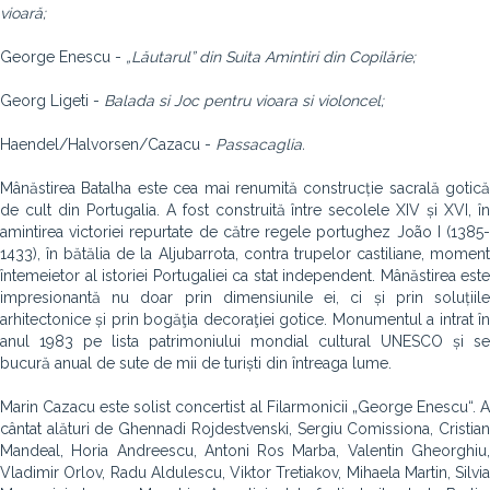
vioară;
George Enescu -
„Lăutarul” din Suita Amintiri din Copilărie;
Georg Ligeti -
Balada si Joc pentru vioara si violoncel;
Haendel/Halvorsen/Cazacu -
Passacaglia.
Mânăstirea Batalha este cea mai renumită construcție sacrală gotică
de cult din Portugalia. A fost construită între secolele XIV și XVI, în
amintirea victoriei repurtate de către regele portughez João I (1385-
1433), în bătălia de la Aljubarrota, contra trupelor castiliane, moment
întemeietor al istoriei Portugaliei ca stat independent. Mânăstirea este
impresionantă nu doar prin dimensiunile ei, ci și prin soluțiile
arhitectonice și prin bogăţia decoraţiei gotice. Monumentul a intrat în
anul 1983 pe lista patrimoniului mondial cultural UNESCO și se
bucură anual de sute de mii de turiști din întreaga lume.
Marin Cazacu este solist concertist al Filarmonicii „George Enescu“. A
cântat alături de Ghennadi Rojdestvenski, Sergiu Comissiona, Cristian
Mandeal, Horia Andreescu, Antoni Ros Marba, Valentin Gheorghiu,
Vladimir Orlov, Radu Aldulescu, Viktor Tretiakov, Mihaela Martin, Silvia