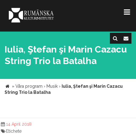
Iulia, Ştefan şi Marin Cazacu
String Trio la Batalha
»
Våra program
›
Musik
›
Iulia, Ştefan şi Marin Cazacu
String Trio la Batalha
14 April 2018
Etichete