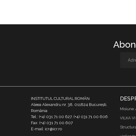
Abone
DESP
INSTITUTUL CULTURAL ROMÂN
Aleea Alexandru nr. 38, 011824 București,
Misiune 
România
Tel.: (+4) 031 71 00 627, (+4) 031 71 00 606
VILKA VI
Fax: (+4) 031 71 00 607
Structur
E-mail: icr@icr.ro