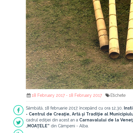
18 February 2017 - 18 February 2017
Etichete
Sâmbătă, 18 februarie 2017, începând cu ora 12,30,
Inst
-
Centrul
de
Creaţie,
Artă
şi
Tradiţie
al
Municipiulu
cadrul ediţiei din acest an a
Carnavalului
de
la
Veneţ
„
MOAŢELE”
din Câmpeni - Alba.