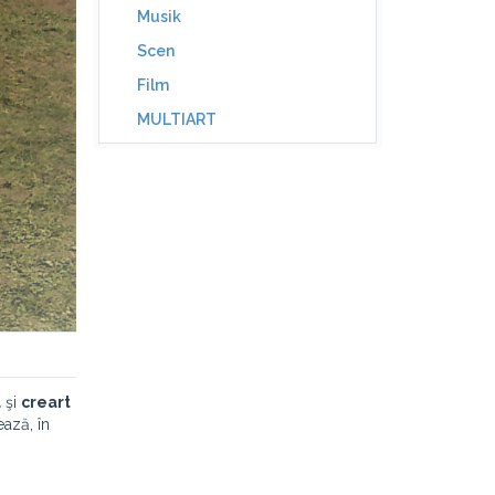
Musik
Scen
Film
MULTIART
a
şi
creart
ează, în