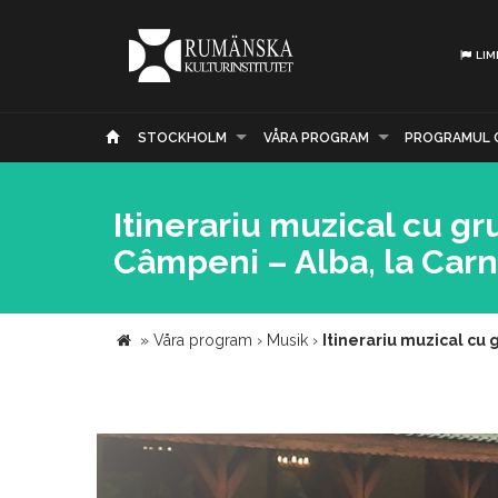
LIM
STOCKHOLM
VÅRA PROGRAM
PROGRAMUL 
Itinerariu muzical cu g
Câmpeni – Alba, la Carn
»
Våra program
›
Musik
›
Itinerariu muzical cu