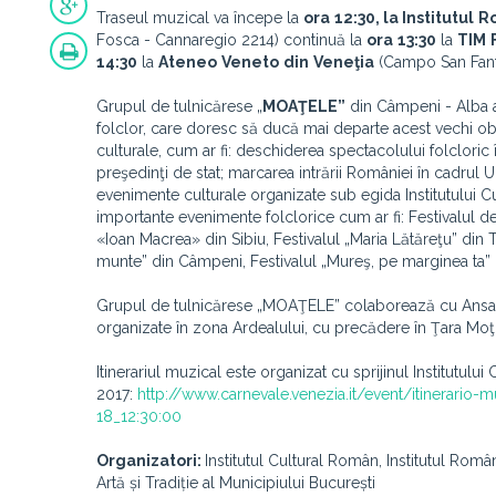
Traseul muzical va începe la
ora
12:30, la
Institutul
R
Fosca -
Cannaregio 2214) continuă la
ora
13:30
la
TIM
14:30
la
Ateneo
Veneto
din
Veneţia
(Campo San Fanti
Grupul de tulnicărese „
MOAŢELE”
din Câmpeni - Alba a 
folclor, care doresc să ducă mai departe acest vechi obic
culturale, cum ar fi: deschiderea spectacolului folclori
preşedinţi de stat; marcarea intrării României în cadrul U
evenimente culturale organizate sub egida Institutului C
importante evenimente folclorice cum ar fi: Festivalul de
«Ioan Macrea» din Sibiu, Festivalul „Maria Lătăreţu” din T
munte” din Câmpeni, Festivalul „Mureş, pe marginea ta”
Grupul de tulnicărese „MOAŢELE” colaborează cu Ansamb
organizate în zona Ardealului, cu precădere în Ţara Moţi
Itinerariul muzical este organizat cu sprijinul Institutulu
2017:
http://www.carnevale.venezia.it/event/itinerario
18_12:30:00
Organizatori:
Institutul Cultural Român, Institutul Româ
Artă și Tradiție al Municipiului București