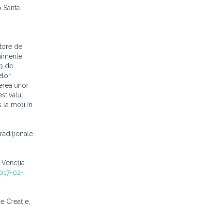
 Santa
itore de
enimente
49 de
elor
derea unor
stivalul
 la moţi în
radiţionale
a Veneţia
2017-02-
e Creație,