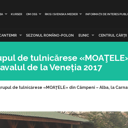
BA
KURSER
OM OSS
RKIS I SVENSKA MEDIER
INFORMAȚII DE INTERES PUBL
CANTEMIR
SEZONUL ROMÂNO-POLON
EUNIC
CENTRUL CĂRŢII
rupul de tulnicărese «MOAŢELE
avalul de la Veneția 2017
 grupul de tulnicărese «MOAŢELE» din Câmpeni – Alba, la Carna