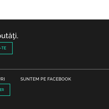
utăţi.
-TE
RI
SUNTEM PE FACEBOOK
ER