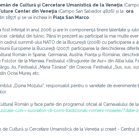
omân
de
Cultură
şi
Cercetare
Umanistică
de
la
Veneţia
(Campo
Future
Center
din
Veneţia
(Campo San Salvador 4826) și la
ora
n 1897) şi se va încheia în
Piaţa
San
Marco
.
fost înfiinţat în anul 2006 şi are în componenţă tinere talentate şi iub
ei: cântatul din tulnic. Până în prezent au participat la mai multe ev
c în cadrul summit-ului NATO de la Bucureşti (2008) cu participarea a 
niunii Europene la Bucureşti (2007); participarea la deschiderea diferit
ultural Român în Spania, Germania, Austria, Franţa şi România; deschi
 Folclor de la Mamaia, Festivalul «Strugurele de Aur» din Alba Iulia, Fe
ârgu Jiu, Festivalul „Maria Tănase” din Craiova, Festivalul „Sus, sus, sus
 din Ocna Mureş etc.
lul „Doina Moţului”, responsabil pentru o varietate de evenimente t
lor.
i Cultural Român şi face parte
din programul oficial al Carnavalului de l
-musicale-con-i-suonatori-di-corni-tradizionali-romeni-moaele/?date=
n de Cultură și Cercetare Umanistică de la Veneția și creart - Centrul d