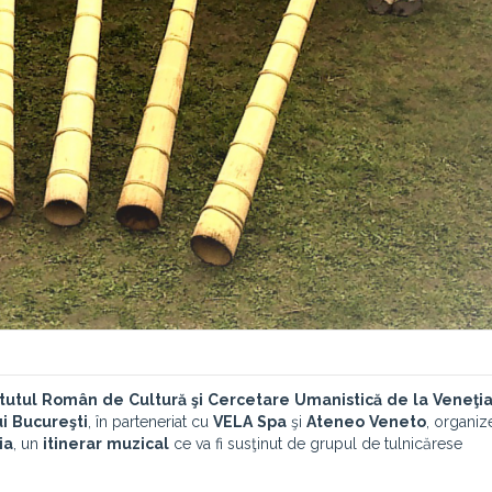
itutul
Român
de
Cultură
şi
Cercetare
Umanistică
de
la
Veneţi
i
Bucureşti
,
în parteneriat cu
VELA
Spa
şi
Ateneo
Veneto
, organiz
ia
, un
itinerar
muzical
ce va fi susţinut de grupul de tulnicărese