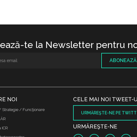
ază-te la Newsletter pentru no
ABONEAZĂ
RE NOI
CELE MAI NOI TWEET-U
/ Strategie / Funcţionare
URMĂREŞTE-NE PE TWITT
 ÄR
URMĂREŞTE-NE
a ICR