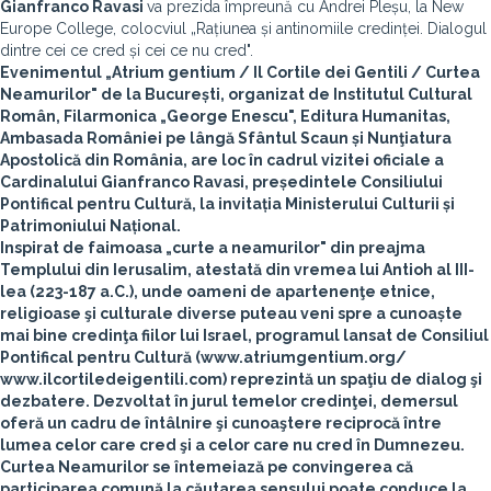
Gianfranco Ravasi
va prezida împreună cu Andrei Pleșu, la New
Europe College, colocviul „Rațiunea și antinomiile credinței. Dialogul
dintre cei ce cred și cei ce nu cred".
Evenimentul
„Atrium gentium / Il Cortile dei Gentili / Curtea
Neamurilor"
de la București, organizat de
Institutul Cultural
Român, Filarmonica „George Enescu", Editura Humanitas,
Ambasada României pe lângă Sfântul Scaun și Nunţiatura
Apostolică din România
, are loc în cadrul vizitei oficiale a
Cardinalului Gianfranco Ravasi, președintele Consiliului
Pontifical pentru Cultură, la invitația Ministerului Culturii și
Patrimoniului Național.
Inspirat de faimoasa „curte a neamurilor" din preajma
Templului din Ierusalim, atestată din vremea lui Antioh al III-
lea (223-187 a.C.), unde oameni de apartenenţe etnice,
religioase şi culturale diverse puteau veni spre a cunoaște
mai bine credinţa fiilor lui Israel, programul lansat de Consiliul
Pontifical pentru Cultură (www.atriumgentium.org/
www.ilcortiledeigentili.com) reprezintă un spaţiu de dialog şi
dezbatere. Dezvoltat în jurul temelor credinţei, demersul
oferă un cadru de întâlnire şi cunoaştere reciprocă între
lumea celor care cred şi a celor care nu cred în Dumnezeu.
Curtea Neamurilor se întemeiază pe convingerea că
participarea comună la căutarea sensului poate conduce la