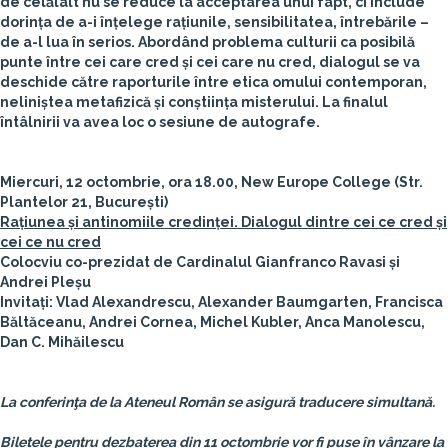
de celălalt nu se reduce la acceptarea unui fapt, ci include
dorința de a-i înțelege rațiunile, sensibilitatea, întrebările –
de a-l lua în serios. Abordând problema culturii ca posibilă
punte între cei care cred și cei care nu cred, dialogul se va
deschide către raporturile între etica omului contemporan,
neliniștea metafizică și conștiința misterului.
La finalul
întâlnirii va avea loc o sesiune de autografe.
Miercuri, 12 octombrie, ora 18.00, New Europe College (Str.
Plantelor 21, București)
Rațiunea și antinomiile credinței. Dialogul dintre cei ce cred și
cei ce nu cred
Colocviu co-prezidat de Cardinalul Gianfranco Ravasi și
Andrei Pleșu
Invitați: Vlad Alexandrescu, Alexander Baumgarten, Francisca
Băltăceanu, Andrei Cornea, Michel Kubler, Anca Manolescu,
Dan C. Mihăilescu
La conferinţa de la Ateneul Român se asigură traducere simultană.
Biletele pentru dezbaterea din 11 octombrie vor fi puse în vânzare la