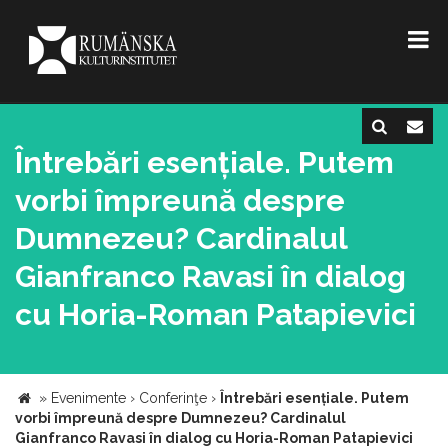
Întrebări esențiale. Putem
vorbi împreună despre
Dumnezeu? Cardinalul
Gianfranco Ravasi în dialog
cu Horia-Roman Patapievici
»
Evenimente
›
Conferinţe
›
Întrebări esențiale. Putem
vorbi împreună despre Dumnezeu? Cardinalul
Gianfranco Ravasi în dialog cu Horia-Roman Patapievici