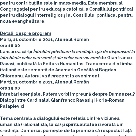
pentru contribuţiile sale în mass-media. Este membru al
Congregaţiei pentru educaţia catolică, a Consiliului pontifical
pentru dialogul interreligios şi al Consiliului pontifical pentru
noua evanghelizare.
Detalii despre program
Marți, 11 octombrie 2011, Ateneul Român
ora 18.00
Lansarea cărții
Întrebări privitoare la credință. 150 de răspunsuri la
întrebările celor care cred și ale celor care nu cred
de
Gianfranco
Ravasi
, publicată la Editura Humanitas. Traducerea din limba
italiană este semnată de Anamaria Gebăilă şi Bogdan
Chioreanu. Autorul va fi prezent la eveniment.
Marți, 11 octombrie 2011, Ateneul Român
ora 19.00
Întrebări esențiale. Putem vorbi împreună despre Dumnezeu?
Dialog între Cardinalul Gianfranco Ravasi și Horia-Roman
Patapievici
Tema centrală a dialogului este relația dintre viziunea
umanistă (raționalistă, laică) și spiritualitatea izvorâtă din
credință. Demersul pornește de la premiza că respectul față