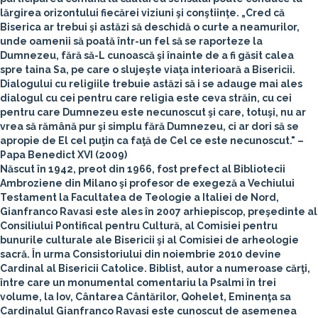
lărgirea orizontului fiecărei viziuni şi conştiinţe. „Cred că
Biserica ar trebui şi astăzi să deschidă o curte a neamurilor,
unde oamenii să poată într-un fel să se raporteze la
Dumnezeu, fără să-L cunoască şi înainte de a fi găsit calea
spre taina Sa, pe care o slujeşte viaţa interioară a Bisericii.
Dialogului cu religiile trebuie astăzi să i se adauge mai ales
dialogul cu cei pentru care religia este ceva străin, cu cei
pentru care Dumnezeu este necunoscut şi care, totuşi, nu ar
vrea să rămână pur şi simplu fără Dumnezeu, ci ar dori să se
apropie de El cel puţin ca faţă de Cel ce este necunoscut." –
Papa Benedict XVI
(2009)
Născut în 1942, preot din 1966, fost prefect al Bibliotecii
Ambroziene din Milano şi profesor de exegeză a Vechiului
Testament la Facultatea de Teologie a Italiei de Nord,
Gianfranco Ravasi
este ales în 2007 arhiepiscop, preşedinte al
Consiliului Pontifical pentru Cultură, al Comisiei pentru
bunurile culturale ale Bisericii şi al Comisiei de arheologie
sacră. În urma Consistoriului din noiembrie 2010 devine
Cardinal al Bisericii Catolice. Biblist, autor a numeroase cărţi,
între care un monumental comentariu la Psalmi în trei
volume, la Iov, Cântarea Cântărilor, Qohelet, Eminenţa sa
Cardinalul Gianfranco Ravasi este cunoscut de asemenea