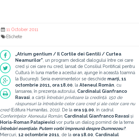
11 October 2011
Etichete
„Atrium gentium / Il Cortile dei Gentili / Curtea
Neamurilor"
, un program dedicat dialogului între cei care
cred și cei care nu cred, lansat de Consiliul Pontifical pentru
Cultură în luna martie a acestui an, ajunge în această toamnă
la Bucureşti. Seria evenimentelor se deschide
marți, 11
octombrie 2011, ora 18.00
, la
Ateneul Român
, cu
lansarea, în prezența autorului,
Cardinalul Gianfranco
Ravasi
, a cărții
Întrebări privitoare la credință. 150 de
răspunsuri la întrebările celor care cred și ale celor care nu
cred
(Editura Humanitas, 2011). De la
ora 19.00
, în cadrul
Conferinţelor Ateneului Român
,
Cardinalul Gianfranco Ravasi
și
Horia-Roman Patapievici
vor purta un dialog pornind de la tema
Întrebări esențiale. Putem vorbi împreună despre Dumnezeu?
.
Miercuri,
12 octombrie 2011
, de la
ora 18.00
,
Cardinalul