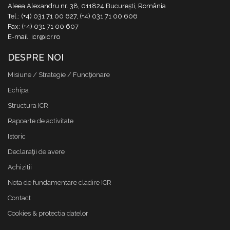
Aleea Alexandru nr. 38, 011824 București, România
Tel.: (+4) 031 71 00 627, (+4) 031 71 00 606
Fax: (+4) 031 71 00 607
E-mail: icr@icr.ro
DESPRE NOI
Misiune / Strategie / Funcţionare
Echipa
Structura ICR
Rapoarte de activitate
Istoric
Declaraţii de avere
Achizitii
Nota de fundamentare cladire ICR
Contact
Cookies & protectia datelor