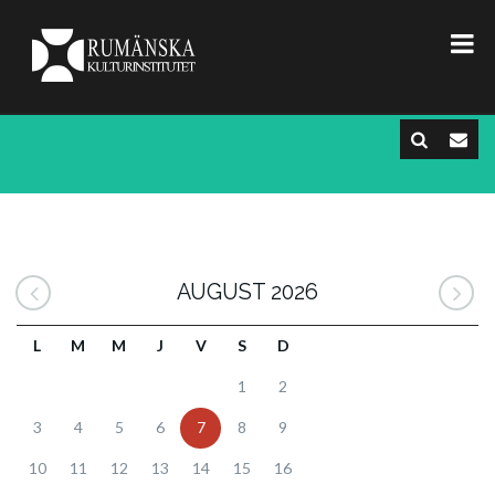
AUGUST 2026
L
M
M
J
V
S
D
1
2
3
4
5
6
7
8
9
10
11
12
13
14
15
16