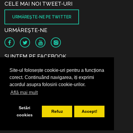
CELE MAI NOI TWEET-URI
URMĂREŞTE-NE PE TWITTER
URMĂREŞTE-NE
SUNTEM PE FACEBOOK
Site-ul folosește cookie-uri pentru a funcționa
corect. Continuând navigarea, iți exprimi
acordul asupra folosirii cookie-urilor.
Află mai mult
Setări
Refuz
Accept!
cookies