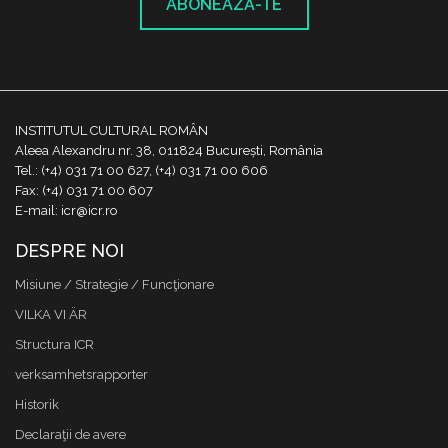
ABONEAZĂ-TE
INSTITUTUL CULTURAL ROMÂN
Aleea Alexandru nr. 38, 011824 București, România
Tel.: (+4) 031 71 00 627, (+4) 031 71 00 606
Fax: (+4) 031 71 00 607
E-mail: icr@icr.ro
DESPRE NOI
Misiune / Strategie / Funcţionare
VILKA VI ÄR
Structura ICR
verksamhetsrapporter
Historik
Declaraţii de avere