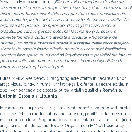
Sebastian Moldovan spune:
„Fiind un avid colecționar de obiecte
și
<<
urme
>>
(de procese, dispozitive, povești) aș dori să lucrez la unul
dintre ansamblurile, instalațiile sau aparatele mele, construite din
acele obiecte găsite, dotate sau recuperate. Acestea ar rezulta din
explorări ale piețelor, complexelor de magazine sau zonelor
orașului, pe care le găsesc cele mai fascinante și ar spune o
poveste hibridă a culturii materiale a orașului. Magazinele de
bricolaj, industria alimentară stradală și piețele creează
<<
peisaje
>>
și contexte sociale foarte diferite de cele cu care sunt familiarizat.
Acestea fiind spuse, nu aș dori să înglobez toate posibilitățile într-un
plan mai solid, din moment ce mă lansez în mod obișnuit în orb,
improvizez și atrag la neașteptat.”
Bursa MMCA Residency Changdong este oferită în fiecare an unor
artiști vizuali dintr-un număr limitat de țări, diferite la fiecare ediție. În
2024 vor beneficia de această bursă, artiști vizuali din
România
,
Letonia
,
Estonia
și
Lituania
.
În cadrul acestui proiect, artiștii rezidenți beneficiază de oportunitatea
de a crea într-un mediu cultural necunoscut, profitând de imersiunea
într-o nouă cultură. Programul oferă oportunități de a stabili relații cu
artiști și instituții de cultură locale. Organizatorii MMCA Residency
Changdong pun la dispoziția rezidenților nouă studiouri, două spații