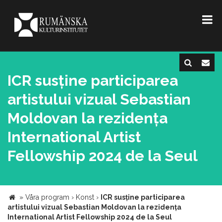
ICR susține participarea
artistului vizual Sebastian
Moldovan la rezidența
International Artist
Fellowship 2024 de la Seul
»
Våra program
›
Konst
›
ICR susține participarea
artistului vizual Sebastian Moldovan la rezidența
International Artist Fellowship 2024 de la Seul