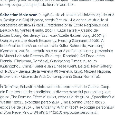
de expoziție și un spațiu de lucru în aer liber.
Sebastian Moldovan
(n. 1982) este absolvent al Universității de Artă
și Design din Cluj-Napoca, secția Pictură. Și-a continuat studiile și
cercetarea artistică în cadrul rezidențelor la: École Regionale des
Beaux-Arts, Nantes (Franța, 2004), Kultur Fabrik – Casino de
Luxembourg Residency, Esch-sur-Alzette (Luxemburg, 2007) și
Oberbayerische Bezirk Residency, Freising (Gemania, 2008). A
beneficiat de bursă de cercetare la Kultur Behoerde, Hamburg
(Germania, 2008). Lucrările sale de artă au fost expuse și prezentate
la Muzeul de Artă Recentă (București, România), Art Encounters
Biennial (Timișoara, România), Guangdong Times Museum
(Guangzhou, China), Galerie Jan Dhaese (Gent, Belgia), New Gallery
of IRCCU - Bienala de la Veneția 55 (Veneția, Italia), Muzeul Național
Brukenthal - Galeria de Artă Contemporană (Sibiu, România).
În România, Sebastian Moldovan este reprezentat de Galeria Gaep
din București, unde a participat la diverse expoziții personale și de
grup: „The Domino Effect 2” (2021, expoziție de grup), „Spacetime’s a
Wastin’” (2021, expoziție personală), „The Domino Effect” (2020,
expoziție de grup), „The Uncanny Within" (2017, expoziție personală)
și „You Never Know What's Off" (2015, expoziție personală).