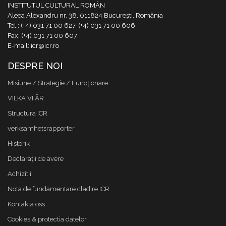
INSTITUTUL CULTURAL ROMÂN
Aleea Alexandru nr. 38, 011824 București, România
Tel.: (+4) 031 71 00 627, (+4) 031 71 00 606
Fax: (+4) 031 71 00 607
E-mail: icr@icr.ro
DESPRE NOI
Misiune / Strategie / Funcţionare
VILKA VI ÄR
Structura ICR
verksamhetsrapporter
Historik
Declaraţii de avere
Achizitii
Nota de fundamentare cladire ICR
Kontakta oss
Cookies & protectia datelor