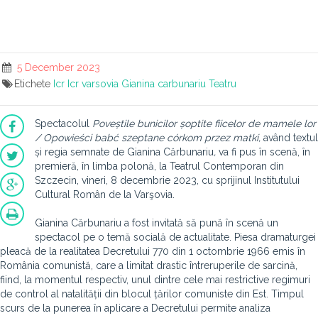
5 December 2023
Etichete
Icr
Icr varsovia
Gianina carbunariu
Teatru
Spectacolul
Poveștile bunicilor șoptite fiicelor de mamele lor
/ Opowieści babć szeptane córkom przez matki,
având textul
și regia semnate de Gianina Cărbunariu
,
va fi pus
în scenă, în
premieră, în limba polonă, la Teatrul Contemporan din
Szczecin, vineri, 8 decembrie 2023, cu sprijinul Institutului
Cultural Român de la Varşovia.
Gianina Cărbunariu a fost invitată să pună în scenă un
spectacol pe o temă socială de actualitate. Piesa dramaturgei
pleacă de la realitatea Decretului 770 din 1 octombrie 1966 emis în
România comunistă, care a limitat drastic întreruperile de sarcină,
fiind, la momentul respectiv, unul dintre cele mai restrictive regimuri
de control al natalității din blocul țărilor comuniste din Est. Timpul
scurs de la punerea în aplicare a Decretului permite analiza