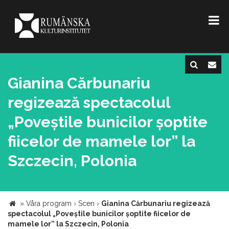
Gianina Cărbunariu
regizează spectacolul
„Poveștile bunicilor șoptite
fiicelor de mamele lor” la
Szczecin, Polonia
»
Våra program
›
Scen
›
Gianina Cărbunariu regizează
spectacolul „Poveștile bunicilor șoptite fiicelor de
mamele lor” la Szczecin, Polonia