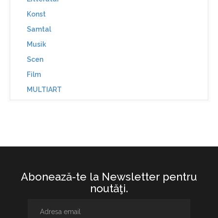
Konst
Samtal
Musik
Scen
Film
MULTIART
Abonează-te la Newsletter pentru
noutăţi.