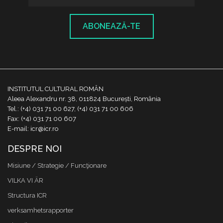
ABONEAZĂ-TE
INSTITUTUL CULTURAL ROMÂN
Aleea Alexandru nr. 38, 011824 București, România
Tel.: (+4) 031 71 00 627, (+4) 031 71 00 606
Fax: (+4) 031 71 00 607
E-mail: icr@icr.ro
DESPRE NOI
Misiune / Strategie / Funcţionare
VILKA VI ÄR
Structura ICR
verksamhetsrapporter