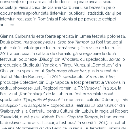
consecințelor pe care astfel de decizii le poate avea la scara
societății. Piesa scrisă de Gianina Cărbunariu se bazează pe o
documentare aprofundată (interviuri, publicații, statistici), dar și pe
interviuri realizate în România și Polonia și pe poveștile echipei
artistice.
Gianina Cărbunariu este foarte apreciată în lumea teatrală poloneză.
Două piese,
mady.baby.edu
și
Stop the Tempo!
, au fost traduse și
publicate în antologii de teatru românesc și în reviste de teatru. În
2011, a participat în calitate de dramaturgă și regizoare la două
festivaluri poloneze: „Dialog” din Wrocław, cu spectacolul
20/20
, o
producție a Studioului Yorick din Târgu Mureș, și „Demoludy” din
Olsztyn, cu spectacolul
Sado-maso blues bar
, pus în scenă de
Teatrul Mic din București. În 2012, spectacolul
X mm din Y km
,
producție ColectivA din Cluj-Napoca, a fost prezentat la Varșovia în
cadrul showcase-ului „Regizori români la TR Varșovia”. În 2014, la
Festivalul „Konfrontacje” de la Lublin au fost prezentate două
spectacole:
Tipografic Majuscul
, în montarea Teatrului Odeon, și …
nie
czekajcie (...nu așteptați)
– coproducția Teatrului „J. Szaniawski” din
Wałbrzych și a Centrului pentru Cultură din Lublin, în regia lui Robert
Zawadzki, după piesa
Kebab
. Piesa
Stop the Tempo!
, în traducerea
Radosławei Janowska-Lascar, a fost pusă în scenă în 2015 la Teatrul
„Helena Modrzejewska” din Legnica, în regia lui Jarosław Tumidajski,