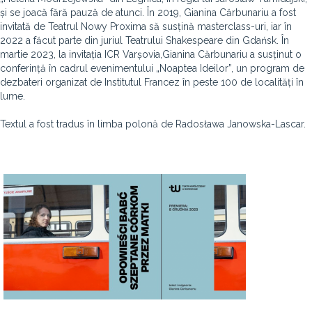
și se joacă fără pauză de atunci. În 2019, Gianina Cărbunariu a fost
invitată de Teatrul Nowy Proxima să susțină masterclass-uri, iar în
2022 a făcut parte din juriul Teatrului Shakespeare din Gdańsk. În
martie 2023, la invitația ICR Varșovia,Gianina Cărbunariu a susținut o
conferință în cadrul evenimentului „Noaptea Ideilor”, un program de
dezbateri organizat de Institutul Francez în peste 100 de localități în
lume.
Textul a fost tradus în limba polonă de Radosława Janowska-Lascar.