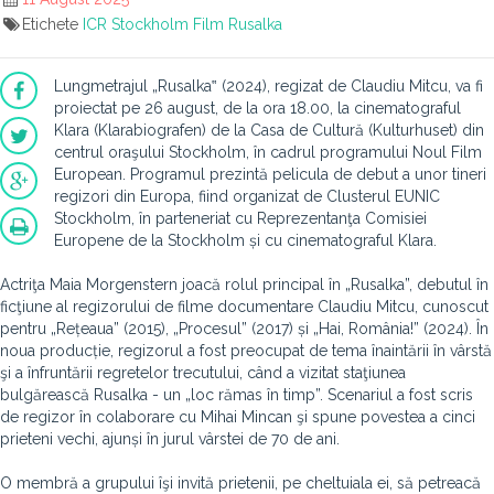
Etichete
ICR Stockholm
Film
Rusalka
Lungmetrajul „Rusalka‟ (2024), regizat de Claudiu Mitcu, va fi
proiectat pe 26 august, de la ora 18.00, la cinematograful
Klara (Klarabiografen) de la Casa de Cultură (Kulturhuset) din
centrul oraşului Stockholm, în cadrul programului Noul Film
European. Programul prezintă pelicula de debut a unor tineri
regizori din Europa, fiind organizat de Clusterul EUNIC
Stockholm, în parteneriat cu Reprezentanţa Comisiei
Europene de la Stockholm și cu cinematograful Klara.
Actriţa Maia Morgenstern joacă rolul principal în „Rusalka”, debutul în
ficţiune al regizorului de filme documentare Claudiu Mitcu, cunoscut
pentru „Rețeaua” (2015), „Procesul” (2017) și „Hai, România!” (2024). În
noua producție, regizorul a fost preocupat de tema înaintării în vârstă
şi a înfruntării regretelor trecutului, când a vizitat staţiunea
bulgărească Rusalka - un „loc rămas în timp”. Scenariul a fost scris
de regizor în colaborare cu Mihai Mincan şi spune povestea a cinci
prieteni vechi, ajunși în jurul vârstei de 70 de ani.
O membră a grupului îşi invită prietenii, pe cheltuiala ei, să petreacă