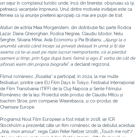
un sejur în complexul turistic unde, încă din tinereţe, obişnuiau să îşi
petreacă vacanţele împreună. Unul dintre motivele invitaţiei este ca
femeia să îşi anunţe prietenii apropiaţi că mai are puţin de trăit.
Alături de actrița Maia Morgenstern, din distribuție fac parte Rodica
Lazăr, Diana Gheorghian, Rodica Negrea, Claudiu Istodor, Nelu
Serghei, Silvana Mihai, Aida Economu şi Pia Brătianu. „
Ajungi la o
anumită vârstă când începi să privești detașat în urmă și îți dai
seama că te-ai axat pe niște lucruri neimportante, că ai pierdut
oameni și timp, prin fuga după bani, faimă și ego…
E vorba de cât de
șifonați ieșim din propria biografie
”, a declarat regizorul.
Filmul românesc „Rusalka” a participat, în 2024, la mai multe
festivaluri, printre care EU Film Days în Tokyo, Festivalul Internațional
de Film Transilvania (TIFF) de la Cluj-Napoca și Serile Filmului
Românesc de la Iași. Proiectul este produs de Claudiu Mitcu și
Ioachim Stroe, prin compania Wearebasca, și co-produs de
Chainsaw Europe.
Programul Noul Film European a fost inițiat în 2018, iar ICR
Stockholm a prezentat câte un film românesc de la debutul acestuia:
„Ana, mon amour‟, regia Calin Peter Netzer (2018), „Touch me not‟/