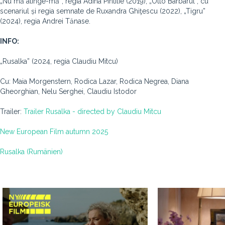
„Nu mă atinge-mă‟, regia Adina Pintilie (2019), „Otto Barbarul”, cu
scenariul și regia semnate de Ruxandra Ghiţescu (2022), „Tigru”
(2024), regia Andrei Tănase.
INFO:
„Rusalka” (2024, regia Claudiu Mitcu)
Cu: Maia Morgenstern, Rodica Lazar, Rodica Negrea, Diana
Gheorghian, Nelu Serghei, Claudiu Istodor
Trailer:
Trailer Rusalka - directed by Claudiu Mitcu
New European Film autumn 2025
Rusalka (Rumänien)