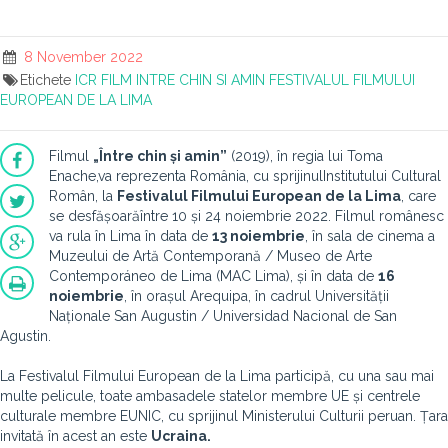
8 November 2022
Etichete
ICR
FILM
INTRE CHIN SI AMIN
FESTIVALUL FILMULUI
EUROPEAN DE LA LIMA
Filmul
„Între chin și amin”
(2019), în regia lui Toma
Enache,
va reprezenta România, cu sprijinul
Institutului Cultural
Român, la
Festivalul Filmului European de la Lima
, care
se desfășoară
între 10 și 24 noiembrie 2022. Filmul românesc
va rula în Lima în data de
13 noiembrie
, în sala de cinema a
Muzeului de Artă Contemporană / Museo de Arte
Contemporáneo de Lima (MAC Lima), și în data de
16
noiembrie
, în orașul Arequipa, în cadrul Universității
Naționale San Augustin / Universidad Nacional de San
Agustin.
La Festivalul Filmului European de la Lima participă, cu una sau mai
multe pelicule, toate ambasadele statelor membre UE și centrele
culturale membre EUNIC, cu sprijinul Ministerului Culturii peruan. Țara
invitată în acest an este
Ucraina.