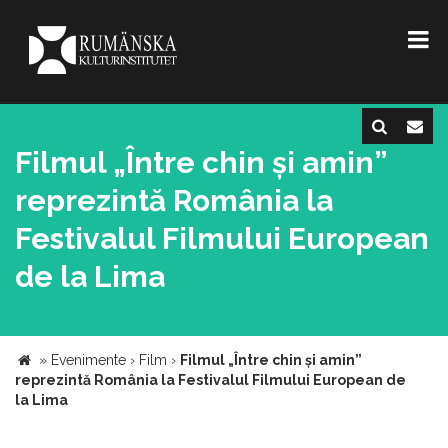
Filmul „Între chin și amin”
reprezintă România la
Festivalul Filmului European
de la Lima
»
Evenimente
›
Film
›
Filmul „Între chin și amin”
reprezintă România la Festivalul Filmului European de
la Lima