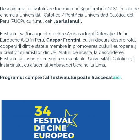
Deschiderea festivalului
are loc miercuri, 9 noiembrie 2022, în sala de
cinema a Universității Catolice / Pontificia Universidad Católica del
Perú (PUCP), cu filmul ceh
„Șarlatanul”.
Festivalul va fi inaugurat de către Ambasadorul Delegației Uniunii
Europene (UE) în Peru,
Gaspar Frontini
, cu un discurs despre rolul
cooperării dintre statele membre în promovarea culturii europene și
a creativității artiștilor din UE. Alături de acesta, la deschiderea
Festivalului susțin discursuri reprezentantul Universității Catolice și
Însărcinatul cu afaceri al Ambasadei Ucrainei la Lima.
Programul complet al festivalului poate fi accesat
aici
.