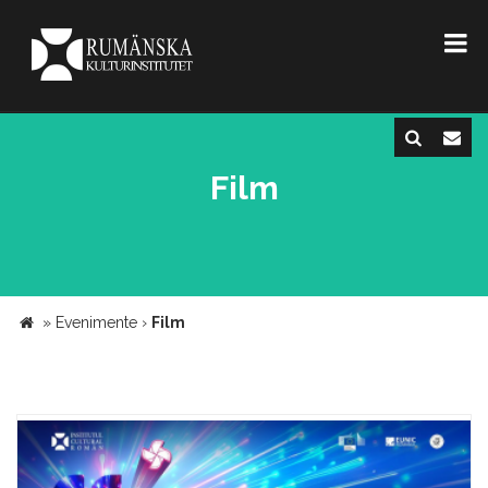
Film
»
Evenimente
›
Film