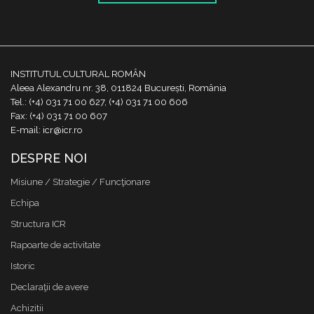
INSTITUTUL CULTURAL ROMÂN
Aleea Alexandru nr. 38, 011824 București, România
Tel.: (+4) 031 71 00 627, (+4) 031 71 00 606
Fax: (+4) 031 71 00 607
E-mail: icr@icr.ro
DESPRE NOI
Misiune / Strategie / Funcţionare
Echipa
Structura ICR
Rapoarte de activitate
Istoric
Declaraţii de avere
Achizitii