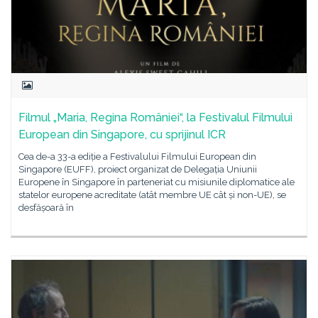
Filmul „Maria, Regina României“, la Festivalul Filmului
European din Singapore, cu sprijinul ICR
Cea de-a 33-a ediție a Festivalului Filmului European din
Singapore (EUFF), proiect organizat de Delegația Uniunii
Europene în Singapore în parteneriat cu misiunile diplomatice ale
statelor europene acreditate (atât membre UE cât și non-UE), se
desfășoară în