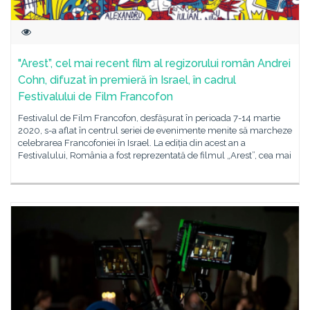
"Arest”, cel mai recent film al regizorului român Andrei
Cohn, difuzat în premieră în Israel, în cadrul
Festivalului de Film Francofon
Festivalul de Film Francofon, desfășurat în perioada 7-14 martie
2020, s-a aflat în centrul seriei de evenimente menite să marcheze
celebrarea Francofoniei în Israel. La ediția din acest an a
Festivalului, România a fost reprezentată de filmul „Arest”, cea mai