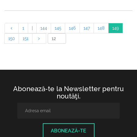
1
|
144
145
146
147
148
149
150
151
Abonează-te la Newsletter pentru
noutăţi.
ABONEAZĂ-TE