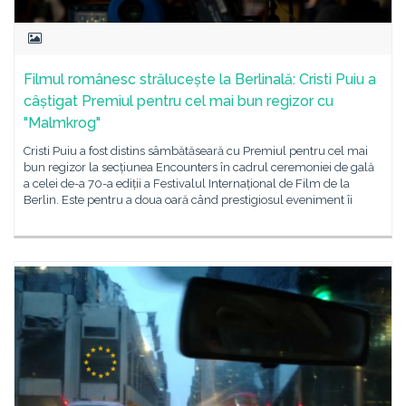
Filmul românesc strălucește la Berlinală: Cristi Puiu a
câștigat Premiul pentru cel mai bun regizor cu
"Malmkrog"
Cristi Puiu a fost distins sâmbătăseară cu Premiul pentru cel mai
bun regizor la secțiunea Encounters în cadrul ceremoniei de gală
a celei de-a 70-a ediții a Festivalul Internațional de Film de la
Berlin. Este pentru a doua oară când prestigiosul eveniment îi