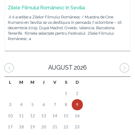
Zilele Filmului Românesc în Sevilia
A II-a ediție a Zilelor Filmului Românesc / Muestra de Cine
Rumano en Sevilla se va desfășura în perioada 7 octombrie – 16
decembrie 2019. După Madrid, Oviedo, Valencia, Barcelona,
Tenerife, filmele selectate pentru Festivalul Zilele Filmului
Românesc, a
AUGUST 2026
L
M
M
J
V
S
D
1
2
3
4
5
6
7
8
9
10
11
12
13
14
15
16
17
18
19
20
21
22
23