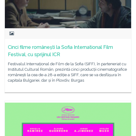
Cinci filme românești la Sofia International Film
Festival, cu sprijinul ICR
Festivalul Internațional de Film de la Sofia (SIFF), în parteneriat cu
Institutul Cultural Român, prezintă cinci producții cinematografice
românești la cea de-a 28-a ediție a SIFF, care se va desfășura în
capitala Bulgariei, dar și în Plovdiv, Burgas