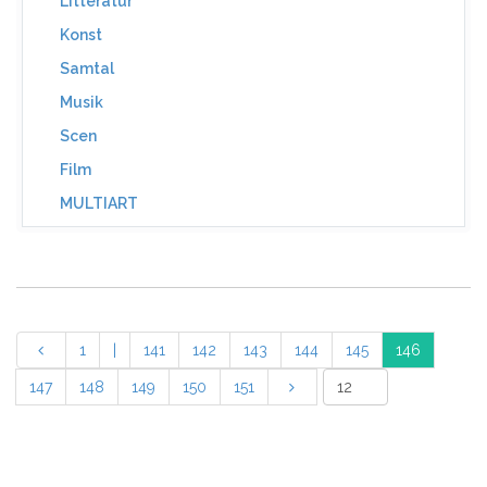
Litteratur
Konst
Samtal
Musik
Scen
Film
MULTIART
1
|
141
142
143
144
145
146
147
148
149
150
151