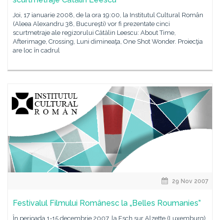
Joi, 17 ianuarie 2008, de la ora 19:00, la Institutul Cultural Român
(Aleea Alexandru 38, Bucureşti) vor fi prezentate cinci
scurtmetraje ale regizorului Cătălin Leescu: About Time,
Afterimage, Crossing, Luni dimineaţa, One Shot Wonder. Proiecţia
are loc în cadrul
29 Nov 2007
Festivalul Filmului Românesc la „Belles Roumanies”
În perioada 1-15 decembrie 2007, la Esch sur Alzette (Luxemburg),