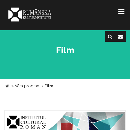
Film
»
Våra program
›
Film