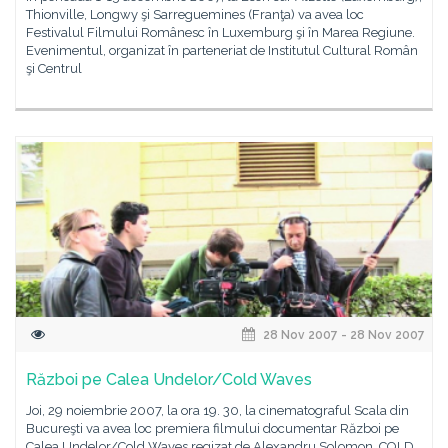
Thionville, Longwy şi Sarreguemines (Franţa) va avea loc
Festivalul Filmului Românesc în Luxemburg şi în Marea Regiune.
Evenimentul, organizat în parteneriat de Institutul Cultural Român
şi Centrul
28 Nov 2007 - 28 Nov 2007
Război pe Calea Undelor/Cold Waves
Joi, 29 noiembrie 2007, la ora 19. 30, la cinematograful Scala din
Bucureşti va avea loc premiera filmului documentar Război pe
Calea Undelor/Cold Waves regizat de Alexandru Solomon. COLD