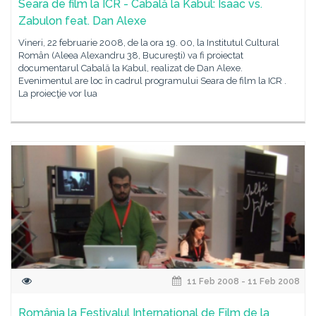
Seara de film la ICR - Cabală la Kabul: Isaac vs.
Zabulon feat. Dan Alexe
Vineri, 22 februarie 2008, de la ora 19. 00, la Institutul Cultural
Român (Aleea Alexandru 38, Bucureşti) va fi proiectat
documentarul Cabală la Kabul, realizat de Dan Alexe.
Evenimentul are loc în cadrul programului Seara de film la ICR .
La proiecţie vor lua
11 Feb 2008 - 11 Feb 2008
România la Festivalul Internaţional de Film de la