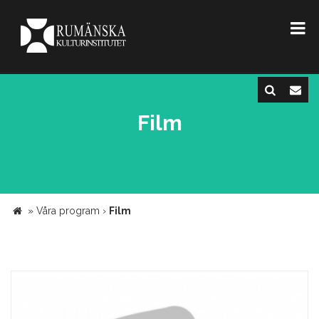
Film
»
Våra program
›
Film