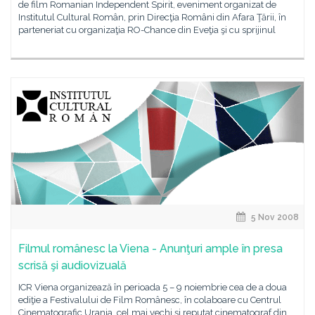
de film Romanian Independent Spirit, eveniment organizat de
Institutul Cultural Român, prin Direcţia Români din Afara Ţării, în
parteneriat cu organizaţia RO-Chance din Eveţia şi cu sprijinul
5 Nov 2008
Filmul românesc la Viena - Anunţuri ample în presa
scrisă şi audiovizuală
ICR Viena organizează în perioada 5 – 9 noiembrie cea de a doua
ediţie a Festivalului de Film Românesc, în colaboare cu Centrul
Cinematografic Urania, cel mai vechi şi reputat cinematograf din