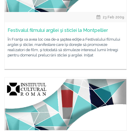
23 Feb 2009
Festivalul filmului argilei şi sticlei la Montpellier
În Franţa va avea loc cea de-a şaptea ediţie a Festivalului filmului
argilei şi sticlei, manifestare care îşi doreşte să promoveze
realizatori de film, şi totodată să stimuleze interesul lumii întregi
pentru domeniul prelucrării sticlei şi argilei. Iniţiat