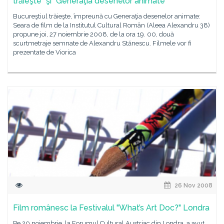
trăieşte" şi "Generaţia desenelor animate"
Bucureştiul trăieşte, împreună cu Generaţia desenelor animate:
Seara de film de la Institutul Cultural Român (Aleea Alexandru 38)
propune joi, 27 noiembrie 2008, de la ora 19. 00, două
scurtmetraje semnate de Alexandru Stănescu. Filmele vor fi
prezentate de Viorica
26 Nov 2008
Film românesc la Festivalul "What’s Art Doc?" Londra
Pe 20 noiembrie, la Forumul Cultural Austriac din Londra, a avut