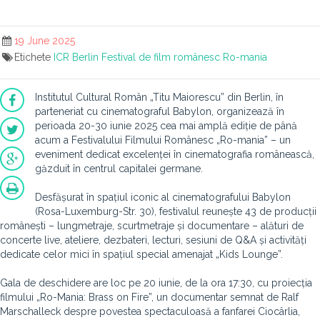
19 June 2025
Etichete
ICR Berlin
Festival de film românesc
Ro-mania
Institutul Cultural Român „Titu Maiorescu” din Berlin, în
parteneriat cu cinematograful Babylon, organizează în
perioada 20-30 iunie 2025 cea mai amplă ediție de până
acum a Festivalului Filmului Românesc „Ro-mania” – un
eveniment dedicat excelenței în cinematografia românească,
găzduit în centrul capitalei germane.
Desfășurat în spațiul iconic al cinematografului Babylon
(Rosa-Luxemburg-Str. 30), festivalul reunește 43 de producții
românești – lungmetraje, scurtmetraje și documentare – alături de
concerte live, ateliere, dezbateri, lecturi, sesiuni de Q&A și activități
dedicate celor mici în spațiul special amenajat „Kids Lounge”.
Gala de deschidere are loc pe 20 iunie, de la ora 17:30, cu proiecția
filmului „Ro-Mania: Brass on Fire”, un documentar semnat de Ralf
Marschalleck despre povestea spectaculoasă a fanfarei Ciocârlia,