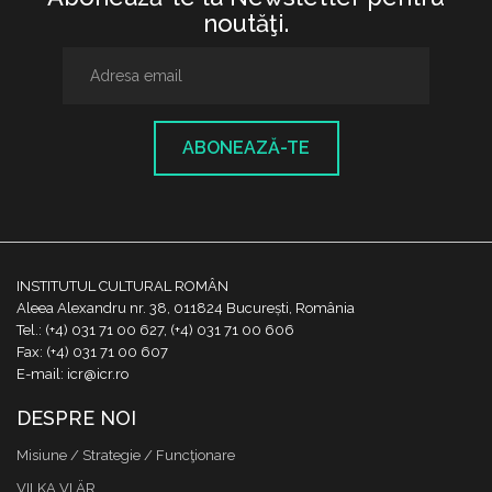
noutăţi.
ABONEAZĂ-TE
INSTITUTUL CULTURAL ROMÂN
Aleea Alexandru nr. 38, 011824 București, România
Tel.: (+4) 031 71 00 627, (+4) 031 71 00 606
Fax: (+4) 031 71 00 607
E-mail: icr@icr.ro
DESPRE NOI
Misiune / Strategie / Funcţionare
VILKA VI ÄR