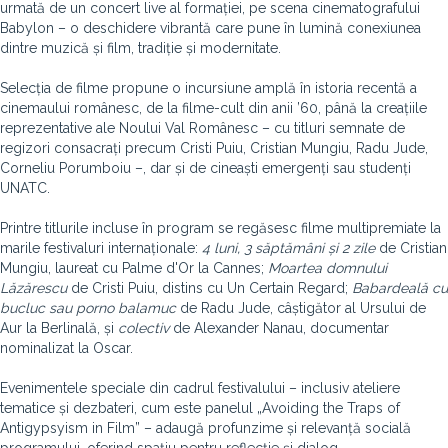
urmată de un concert live al formației, pe scena cinematografului
Babylon – o deschidere vibrantă care pune în lumină conexiunea
dintre muzică și film, tradiție și modernitate.
Selecția de filme propune o incursiune amplă în istoria recentă a
cinemaului românesc, de la filme-cult din anii ’60, până la creațiile
reprezentative ale Noului Val Românesc – cu titluri semnate de
regizori consacrați precum Cristi Puiu, Cristian Mungiu, Radu Jude,
Corneliu Porumboiu –, dar și de cineaști emergenți sau studenți
UNATC.
Printre titlurile incluse în program se regăsesc filme multipremiate la
marile festivaluri internaționale:
4 luni, 3 săptămâni și 2 zile
de Cristian
Mungiu, laureat cu Palme d'Or la Cannes;
Moartea domnului
Lăzărescu
de Cristi Puiu, distins cu Un Certain Regard;
Babardeală cu
bucluc sau porno balamuc
de Radu Jude, câștigător al Ursului de
Aur la Berlinală, și
colectiv
de Alexander Nanau, documentar
nominalizat la Oscar.
Evenimentele speciale din cadrul festivalului – inclusiv ateliere
tematice și dezbateri, cum este panelul „Avoiding the Traps of
Antigypsyism in Film” – adaugă profunzime și relevanță socială