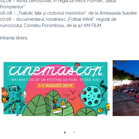
05.08 – filmul cehoslovac în regia lui Miloš Forman, „Balul
Pompierilor”
06.08 – „Tsatsiki, tata şi războiul măslinilor”, de la Ambasada Suediei
07.08 – documentarul românesc „Fotbal Infinit”, regizat de
cunoscutul Corneliu Porumboiu, de la 42 KM FILM.
Intrarea libera.