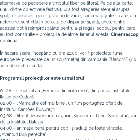
alternativă de petrecere a timpului liber pe litoral. Pe de altă parte,
unul dintre obiectivele festivalului a fost atragerea atenţiei asupra
spaţiilor de acest gen – grădini de vară şi cinematografe – care, din
nefericire, sunt clădiri pe cale de dispariţie şi, iată, unele dintre
acestea pot fi reîmprospătate pentru a-şi regăsi scopul pentru care
au fost construite – proiecţiile de filme. Iar anul acesta,
Cinemascop
continuă.
În fiecare seară, începând cu ora 21:00, vor fi proiectate filme
europene, precedate de un scurtmetraj din campania EUandME şi o
animaţie cehă scurtă.
Programul proiecţiilor este următorul:
01.08 – filmul italian „Femeile din viaţa mea”, din partea Institutului
Italian de Cultură
02.08 – „Mama ştie cel mai bine”, un film portughez oferit de
Institutul Camões București
03.08 – filmul de aventură maghiar „Kincsem – Pariul Secolului”, venit
de la Institutul Balassi
04.08 – animaţia cehă pentru copii şi adulţi de toate vârstele,
„Aventuri fără pereche”