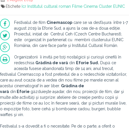
Etichete
Icr
Institutul cultural roman
Filme
Cinema
Cluster EUNIC
Festivalul de film
Cinemasco
p
care se va desfășura
între 1-7
august 2019 la Eforie Sud, a ajuns la cea de-a doua ediție.
Proiectul, inițiat de Centrul Ceh (Czech Centre Bucharest),
este organizat în parteneriat cu membrii clusterului EUNIC
România, din care face parte și Institutul Cultural Român.
Organizatorii îi invită pe toţi nostalgicii şi curioşii cinefili în
redeschisa
Grădină de vară
din
Eforie Sud.
După ce
aceasta fusese abandonată timp de 14 ani, anul trecut,
festivalul Cinemascop a fost pretextul de a o redeschide vizitatorilor,
care au avut ocazia de a vedea din nou filme pe marele ecran al
acestui cinematograf în aer liber.
Grădina de
vară
din
Eforie
găzduieşte așadar, din nou, proiecţii de film, dar şi
multe alte activităţi şi surprize: ateliere de creaţie pentru copii şi
proiecţii de filme ce au loc în fiecare seară, dar şi picturi murale live,
o expoziţie foto, bere cehă şi bomboane cadou, burgeri, bubble
waffles şi vin.
Festivalul s-a dovedit a fi o necesitate. Pe de o parte, a oferit o