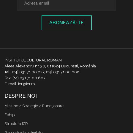
ABONEAZĂ-TE
INSTITUTUL CULTURAL ROMÂN
Aleea Alexandru nr. 38, 011824 București, România
Tel.: (+4) 031 71 00 627, (+4) 031 71 00 606
Fax: (+4) 031 71 00 607
E-mail: icr@icr.ro
DESPRE NOI
Misiune / Strategie / Funcţionare
Echipa
Structura ICR
Rapoarte de activitate