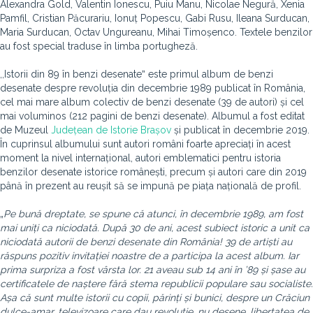
Alexandra Gold, Valentin Ionescu, Puiu Manu, Nicolae Negură, Xenia
Pamfil, Cristian Păcurariu, Ionuț Popescu, Gabi Rusu, Ileana Surducan,
Maria Surducan, Octav Ungureanu, Mihai Timoșenco. Textele benzilor
au fost special traduse în limba portugheză.
,,Istorii din 89 în benzi desenateˮ este primul album de benzi
desenate despre revoluția din decembrie 1989 publicat în România,
cel mai mare album colectiv de benzi desenate (39 de autori) și cel
mai voluminos (212 pagini de benzi desenate). Albumul a fost editat
de Muzeul
Județean de Istorie Brașov
și publicat în decembrie 2019.
În cuprinsul albumului sunt autori români foarte apreciați în acest
moment la nivel internațional, autori emblematici pentru istoria
benzilor desenate istorice românești, precum și autori care din 2019
până în prezent au reușit să se impună pe piața națională de profil.
„
Pe bună dreptate, se spune că atunci, în decembrie 1989, am fost
mai uniți ca niciodată. După 30 de ani, acest subiect istoric a unit ca
niciodată autorii de benzi desenate din România! 39 de artiști au
răspuns pozitiv invitației noastre de a participa la acest album. Iar
prima surpriza a fost vârsta lor. 21 aveau sub 14 ani în ’89 și șase au
certificatele de naștere fără stema republicii populare sau socialiste.
Așa că sunt multe istorii cu copii, părinți și bunici, despre un Crăciun
dulce-amar, televizoare care dau revoluție, nu desene, libertatea de