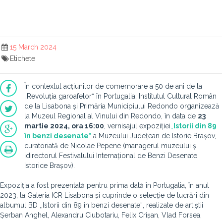
15 March 2024
Etichete
În contextul acțiunilor de comemorare a 50 de ani de la
„Revoluția garoafelorˮ în Portugalia, Institutul Cultural Român
de la Lisabona și Primăria Municipiului Redondo organizează
la Muzeul Regional al Vinului din Redondo, în data de
23
martie 2024, ora 16:00
, vernisajul expoziției
,,
Istorii din 89
în benzi desenate
ˮ
a Muzeului Județean de Istorie Brașov,
curatoriată de Nicolae Pepene (managerul muzeului ș
idirectorul Festivalului Internațional de Benzi Desenate
Istorice Brașov).
Expoziția a fost prezentată pentru prima dată în Portugalia, în anul
2023, la Galeria ICR Lisabona și cuprinde o selecție de lucrări din
albumul BD ,,Istorii din 89 în benzi desenateˮ, realizate de artiștii
Șerban Anghel, Alexandru Ciubotariu, Felix Crișan, Vlad Forsea,