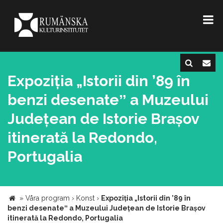
Expoziția „Istorii din ’89 în
benzi desenateˮ a Muzeului
Județean de Istorie Brașov
itinerată la Redondo,
Portugalia
»
Våra program
›
Konst
›
Expoziția „Istorii din ’89 în
benzi desenateˮ a Muzeului Județean de Istorie Brașov
itinerată la Redondo, Portugalia