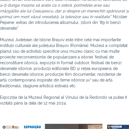
a-ți dunga mașina să arate ca o zebră, portretele arse sau
mâzgălite ale lui Ceaușescu, dar și despre un manechin spânzurat și
primul om mort văzut vreodată, la televizor sau în realitate
.” Nicolae
Pepene, extras din introducerea albumului ,,Istorii din ’89 în benzi
desenate”
Muzeul Județean de Istorie Brașov este între cele mai importante
instituții culturale ale județului Brașov (România). Muzeul a completat
planul său de activități specifice unui muzeu clasic cu mai multe
proiecte neconvenționle de popularizare a istoriei: festival de
reconstituire istorică, expoziții în format outdoor, festival de benzi
desenate istorice, producții editoriale BD și rețea europeană de
benzi desenate istorice, producție film documentar, rezidențe de
artă contemporană inspirate din teme istorice și/ sau de artă
tradițională, stagiune artistică estivală etc.
Expoziția de la Muzeul Regional al Vinului de la Redondo va putea fi
vizitată până la data de 12 mai 2024.