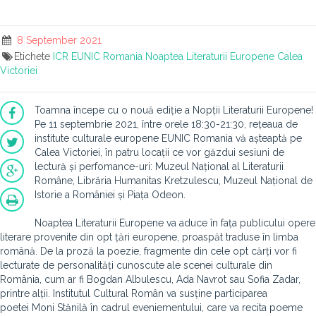
8 September 2021
Etichete
ICR
EUNIC Romania
Noaptea Literaturii Europene
Calea
Victoriei
Toamna începe cu o nouă ediție a Nopții Literaturii Europene!
Pe 11 septembrie 2021, între orele 18:30-21:30, rețeaua de
institute culturale europene EUNIC Romania vă așteaptă pe
Calea Victoriei, în patru locații ce vor găzdui sesiuni de
lectură și perfomance-uri: Muzeul Național al Literaturii
Române, Librăria Humanitas Kretzulescu, Muzeul Național de
Istorie a României și Piața Odeon.
Noaptea Literaturii Europene va aduce în fața publicului opere
literare provenite din opt țări europene, proaspăt traduse în limba
română. De la proză la poezie, fragmente din cele opt cărți vor fi
lecturate de personalități cunoscute ale scenei culturale din
România, cum ar fi Bogdan Albulescu, Ada Navrot sau Sofia Zadar,
printre alții. Institutul Cultural Român va susține participarea
poetei Moni Stănilă în cadrul eveniementului, care va recita poeme