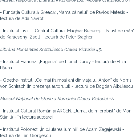
Muzeul Național al Literaturii Române (Str. Nicolae Crețulescu 8 )
- Fundația Culturală Greacă: „Mama câinelui” de Pavlos Matesis -
lectură de Ada Navrot
- Institutul Liszt – Centrul Cultural Maghiar București: „Faust pe mări”
de Karácsonyi Zsolt - lectură de Peter Sragher
Librăria Humanitas Kretzulescu (Calea Victoriei 45)
- Institutul Francez: „Eugenia” de Lionel Duroy - lectură de Eliza
Păuna
- Goethe-Institut: „Cei mai frumoși ani din viața lui Anton” de Norris
von Schirach (în prezența autorului) - lectură de Bogdan Albulescu
Muzeul Național de Istorie a României (Calea Victoriei 12)
- Institutul Cultural Român și ARCEN: „Jurnal de microbist” de Moni
Stănilă - în lectura autoarei
- Institutul Polonez: „În căutarea luminii” de Adam Zagajewski -
lectură de Lari Giorgescu