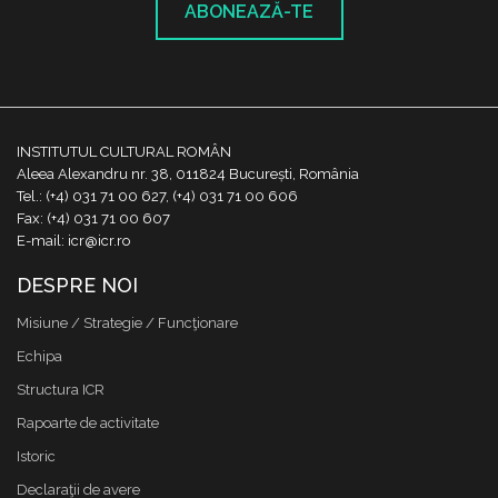
ABONEAZĂ-TE
INSTITUTUL CULTURAL ROMÂN
Aleea Alexandru nr. 38, 011824 București, România
Tel.: (+4) 031 71 00 627, (+4) 031 71 00 606
Fax: (+4) 031 71 00 607
E-mail: icr@icr.ro
DESPRE NOI
Misiune / Strategie / Funcţionare
Echipa
Structura ICR
Rapoarte de activitate
Istoric
Declaraţii de avere