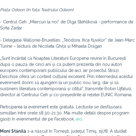
Piața Odeon (în fața Teatrului Odeon)
- Centrul Ceh: „Miercuri la noi” de Olga Stehlíková - performance de
Sofia Zadar
- Delegația Wallonie-Bruxelles: „Teodora, fiica fluviilor” de Jean-Marc
Turine – lectură de Nicoleta Ghiță și Mihaela Drăgan
„Sunt încântat că Noaptea Literaturii Europene revine în București
după o pauză de cinci ani și că putem prezenta din nou autori
europeni contemporani publicului de aici, iar proiectul Străzi
Deschise oferă un context cultural excelent. Prin intermediul acestui
eveniment dorim să ajungem la un public nou, larg, dar și să
susținem literatura contemporană și cititul”, transmite Robin Ujfaluši,
director al Centrului Ceh și co-președinte al rețelei EUNIC Romania.
Participarea la eveniment este gratuită. Lecturile se desfășoară
simultan între orele 18:30-21:30. Mai multe detalii despre program
găsiți în evenimentul de pe Facebook,
aici
.
Moni Stănilă
s-a născut în Tomeşti, judeţul Timiş, 1978. A studiat