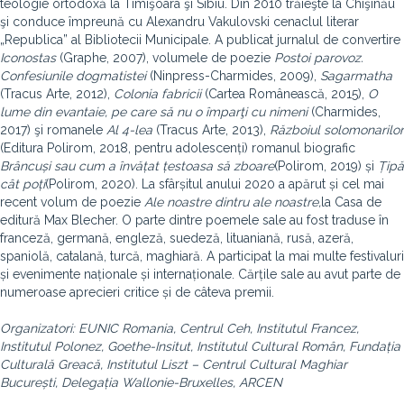
teologie ortodoxă la Timişoara şi Sibiu. Din 2010 trăieşte la Chişinău
şi conduce împreună cu Alexandru Vakulovski cenaclul literar
„Republica” al Bibliotecii Municipale. A publicat jurnalul de convertire
Iconostas
(Graphe, 2007), volumele de poezie
Postoi parovoz.
Confesiunile dogmatistei
(Ninpress-Charmides, 2009),
Sagarmatha
(Tracus Arte, 2012),
Colonia fabricii
(Cartea Românească, 2015),
O
lume din evantaie, pe care să nu o împarţi cu nimeni
(Charmides,
2017) şi romanele
Al 4-lea
(Tracus Arte, 2013),
Războiul solomonarilor
(Editura Polirom, 2018, pentru adolescenți) romanul biografic
Brâncuși sau cum a învățat țestoasa să zboare
(Polirom, 2019) și
Țipă
cât poți
(Polirom, 2020). La sfârșitul anului 2020 a apărut și cel mai
recent volum de poezie
Ale noastre dintru ale noastre,
la Casa de
editură Max Blecher. O parte dintre poemele sale au fost traduse în
franceză, germană, engleză, suedeză, lituaniană, rusă, azeră,
spaniolă, catalană, turcă, maghiară. A participat la mai multe festivaluri
și evenimente naționale și internaționale. Cărțile sale au avut parte de
numeroase aprecieri critice și de câteva premii.
Organizatori: EUNIC Romania, Centrul Ceh, Institutul Francez,
Institutul Polonez, Goethe-Insitut, Institutul Cultural Român, Fundația
Culturală Greacă, Institutul Liszt – Centrul Cultural Maghiar
București, Delegația Wallonie-Bruxelles, ARCEN