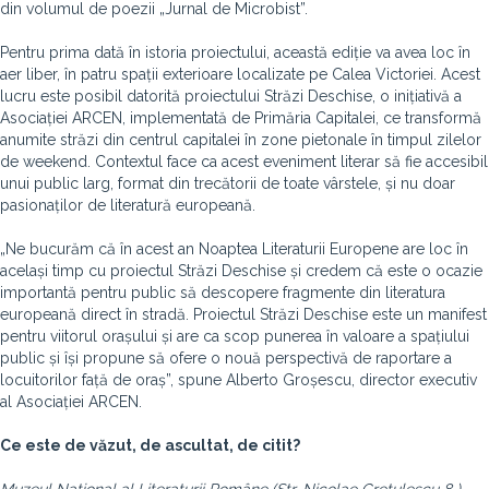
din volumul de poezii „Jurnal de Microbist”.
Pentru prima dată în istoria proiectului, această ediție va avea loc în
aer liber, în patru spații exterioare localizate pe Calea Victoriei. Acest
lucru este posibil datorită proiectului Străzi Deschise, o inițiativă a
Asociației ARCEN, implementată de Primăria Capitalei, ce transformă
anumite străzi din centrul capitalei în zone pietonale în timpul zilelor
de weekend. Contextul face ca acest eveniment literar să fie accesibil
unui public larg, format din trecătorii de toate vârstele, și nu doar
pasionaților de literatură europeană.
„Ne bucurăm că în acest an Noaptea Literaturii Europene are loc în
același timp cu proiectul Străzi Deschise și credem că este o ocazie
importantă pentru public să descopere fragmente din literatura
europeană direct în stradă. Proiectul Străzi Deschise este un manifest
pentru viitorul orașului și are ca scop punerea în valoare a spațiului
public și își propune să ofere o nouă perspectivă de raportare a
locuitorilor față de oraș”, spune Alberto Groșescu, director executiv
al Asociației ARCEN.
Ce este de văzut, de ascultat, de citit?